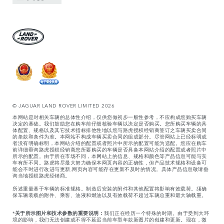
© JAGUAR LAND ROVER LIMITED 2026
本网站是对相关车辆的总体性介绍，仅供您做初步一般性参考，不应构成您购买车辆
决定的基础。我们鼓励您在购车前仔细核验车辆以决定是否购买。您所购买车辆的具
体配置、规格以及其它技术指标排他性地以您与路虎授权经销商签订之车辆买卖合同
的条款和条件为准。本网站不构成车辆买卖合同的组成部分。尽管网站上已经标明或
者没有明确标明，本网站介绍的配置或者照片中所示的配置可能为选配。您应在购车
前详细垂询路虎授权经销商您所要购买的车辆是否具备本网站介绍的配置或者照片中
所示的配置。由于所在市场不同，本网站上的信息、规格和颜色等产品信息可能与实
车有所不同。路虎将尽最大努力确保本网页内容的正确性，但产品技术规格和设备可
能会不时进行改进与更新,网页内容可能存在更新不及时的情况。具体产品信息敬请垂
询当地授权路虎经销商。
所述重量基于车辆的标准规格。制造后安装的附件和其他配置将影响有效载荷。须确
保车辆装载的附件、乘客、油液和燃油以及有效载荷不超过车辆总重和最大轴载重。
*
关于所示图片和技术参数的重要说明：
我们正在经历一个特殊的时期。由于受到大环
境的影响，我们无法创建或不得不延迟当前车型年款新图片的创建和更新。现在，微