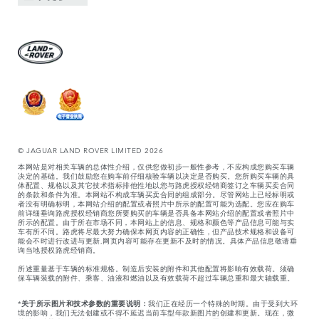
© JAGUAR LAND ROVER LIMITED 2026
本网站是对相关车辆的总体性介绍，仅供您做初步一般性参考，不应构成您购买车辆
决定的基础。我们鼓励您在购车前仔细核验车辆以决定是否购买。您所购买车辆的具
体配置、规格以及其它技术指标排他性地以您与路虎授权经销商签订之车辆买卖合同
的条款和条件为准。本网站不构成车辆买卖合同的组成部分。尽管网站上已经标明或
者没有明确标明，本网站介绍的配置或者照片中所示的配置可能为选配。您应在购车
前详细垂询路虎授权经销商您所要购买的车辆是否具备本网站介绍的配置或者照片中
所示的配置。由于所在市场不同，本网站上的信息、规格和颜色等产品信息可能与实
车有所不同。路虎将尽最大努力确保本网页内容的正确性，但产品技术规格和设备可
能会不时进行改进与更新,网页内容可能存在更新不及时的情况。具体产品信息敬请垂
询当地授权路虎经销商。
所述重量基于车辆的标准规格。制造后安装的附件和其他配置将影响有效载荷。须确
保车辆装载的附件、乘客、油液和燃油以及有效载荷不超过车辆总重和最大轴载重。
*
关于所示图片和技术参数的重要说明：
我们正在经历一个特殊的时期。由于受到大环
境的影响，我们无法创建或不得不延迟当前车型年款新图片的创建和更新。现在，微