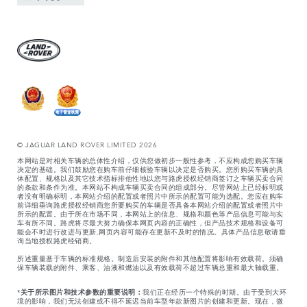
© JAGUAR LAND ROVER LIMITED 2026
本网站是对相关车辆的总体性介绍，仅供您做初步一般性参考，不应构成您购买车辆
决定的基础。我们鼓励您在购车前仔细核验车辆以决定是否购买。您所购买车辆的具
体配置、规格以及其它技术指标排他性地以您与路虎授权经销商签订之车辆买卖合同
的条款和条件为准。本网站不构成车辆买卖合同的组成部分。尽管网站上已经标明或
者没有明确标明，本网站介绍的配置或者照片中所示的配置可能为选配。您应在购车
前详细垂询路虎授权经销商您所要购买的车辆是否具备本网站介绍的配置或者照片中
所示的配置。由于所在市场不同，本网站上的信息、规格和颜色等产品信息可能与实
车有所不同。路虎将尽最大努力确保本网页内容的正确性，但产品技术规格和设备可
能会不时进行改进与更新,网页内容可能存在更新不及时的情况。具体产品信息敬请垂
询当地授权路虎经销商。
所述重量基于车辆的标准规格。制造后安装的附件和其他配置将影响有效载荷。须确
保车辆装载的附件、乘客、油液和燃油以及有效载荷不超过车辆总重和最大轴载重。
*
关于所示图片和技术参数的重要说明：
我们正在经历一个特殊的时期。由于受到大环
境的影响，我们无法创建或不得不延迟当前车型年款新图片的创建和更新。现在，微