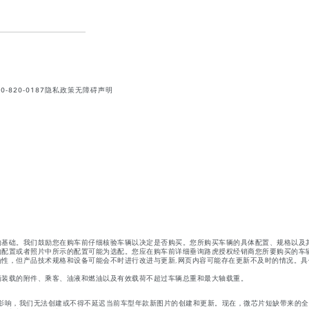
820-0187
隐私政策
无障碍声明
的基础。我们鼓励您在购车前仔细核验车辆以决定是否购买。您所购买车辆的具体配置、规格以及
的配置或者照片中所示的配置可能为选配。您应在购车前详细垂询路虎授权经销商您所要购买的车
性，但产品技术规格和设备可能会不时进行改进与更新,网页内容可能存在更新不及时的情况。具
辆装载的附件、乘客、油液和燃油以及有效载荷不超过车辆总重和最大轴载重。
影响，我们无法创建或不得不延迟当前车型年款新图片的创建和更新。现在，微芯片短缺带来的全