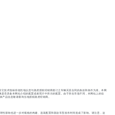
其它技术指标排他性地以您与路虎授权经销商签订之车辆买卖合同的条款和条件为准。本网
辆是否具备本网站介绍的配置或者照片中所示的配置。由于所在市场不同，本网站上的信
体产品信息敬请垂询当地授权路虎经销商。
球性影响也进一步对规格的构建、选装配置和新款车型发布时间造成了影响。请注意，这