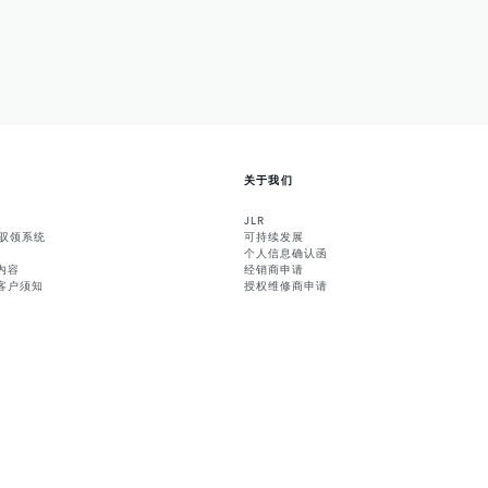
关于我们
JLR
能驭领系统
可持续发展
个人信息确认函
内容
经销商申请
客户须知
授权维修商申请