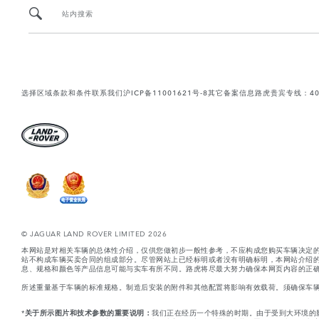
站内搜索
选择区域
条款和条件
联系我们
沪ICP备11001621号-8
其它备案信息
路虎贵宾专线：400-
© JAGUAR LAND ROVER LIMITED 2026
本网站是对相关车辆的总体性介绍，仅供您做初步一般性参考，不应构成您购买车辆决定
站不构成车辆买卖合同的组成部分。尽管网站上已经标明或者没有明确标明，本网站介绍
息、规格和颜色等产品信息可能与实车有所不同。路虎将尽最大努力确保本网页内容的正确
所述重量基于车辆的标准规格。制造后安装的附件和其他配置将影响有效载荷。须确保车
*
关于所示图片和技术参数的重要说明：
我们正在经历一个特殊的时期。由于受到大环境的