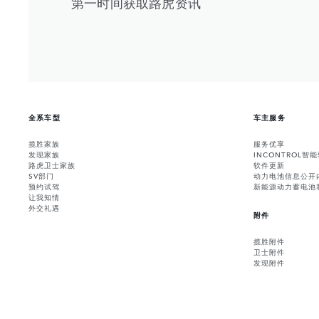
第一时间获取路虎资讯
全系车型
车主服务
揽胜家族
服务优享
发现家族
INCONTROL智
路虎卫士家族
软件更新
SV部门
动力电池信息公开
预约试驾
新能源动力蓄电池
让我知情
外交礼遇
附件
揽胜附件
卫士附件
发现附件