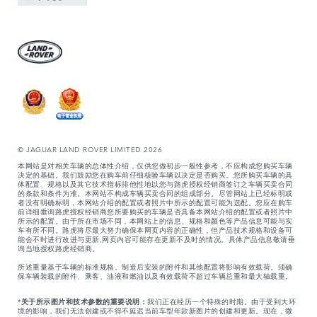
© JAGUAR LAND ROVER LIMITED 2026
本网站是对相关车辆的总体性介绍，仅供您做初步一般性参考，不应构成您购买车辆
决定的基础。我们鼓励您在购车前仔细核验车辆以决定是否购买。您所购买车辆的具
体配置、规格以及其它技术指标排他性地以您与路虎授权经销商签订之车辆买卖合同
的条款和条件为准。本网站不构成车辆买卖合同的组成部分。尽管网站上已经标明或
者没有明确标明，本网站介绍的配置或者照片中所示的配置可能为选配。您应在购车
前详细垂询路虎授权经销商您所要购买的车辆是否具备本网站介绍的配置或者照片中
所示的配置。由于所在市场不同，本网站上的信息、规格和颜色等产品信息可能与实
车有所不同。路虎将尽最大努力确保本网页内容的正确性，但产品技术规格和设备可
能会不时进行改进与更新,网页内容可能存在更新不及时的情况。具体产品信息敬请垂
询当地授权路虎经销商。
所述重量基于车辆的标准规格。制造后安装的附件和其他配置将影响有效载荷。须确
保车辆装载的附件、乘客、油液和燃油以及有效载荷不超过车辆总重和最大轴载重。
*
关于所示图片和技术参数的重要说明：
我们正在经历一个特殊的时期。由于受到大环
境的影响，我们无法创建或不得不延迟当前车型年款新图片的创建和更新。现在，微