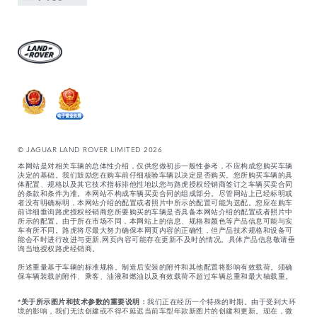
© JAGUAR LAND ROVER LIMITED 2026
本网站是对相关车辆的总体性介绍，仅供您做初步一般性参考，不应构成您购买车辆
决定的基础。我们鼓励您在购车前仔细核验车辆以决定是否购买。您所购买车辆的具
体配置、规格以及其它技术指标排他性地以您与路虎授权经销商签订之车辆买卖合同
的条款和条件为准。本网站不构成车辆买卖合同的组成部分。尽管网站上已经标明或
者没有明确标明，本网站介绍的配置或者照片中所示的配置可能为选配。您应在购车
前详细垂询路虎授权经销商您所要购买的车辆是否具备本网站介绍的配置或者照片中
所示的配置。由于所在市场不同，本网站上的信息、规格和颜色等产品信息可能与实
车有所不同。路虎将尽最大努力确保本网页内容的正确性，但产品技术规格和设备可
能会不时进行改进与更新,网页内容可能存在更新不及时的情况。具体产品信息敬请垂
询当地授权路虎经销商。
所述重量基于车辆的标准规格。制造后安装的附件和其他配置将影响有效载荷。须确
保车辆装载的附件、乘客、油液和燃油以及有效载荷不超过车辆总重和最大轴载重。
*
关于所示图片和技术参数的重要说明：
我们正在经历一个特殊的时期。由于受到大环
境的影响，我们无法创建或不得不延迟当前车型年款新图片的创建和更新。现在，微