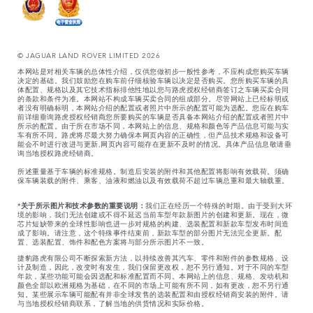
© JAGUAR LAND ROVER LIMITED 2026
本网站是对相关车辆的总体性介绍，仅供您做初步一般性参考，不应构成您购买车辆
决定的基础。我们鼓励您在购车前仔细核验车辆以决定是否购买。您所购买车辆的具
体配置、规格以及其它技术指标排他性地以您与路虎授权经销商签订之车辆买卖合同
的条款和条件为准。本网站不构成车辆买卖合同的组成部分。尽管网站上已经标明或
者没有明确标明，本网站介绍的配置或者照片中所示的配置可能为选配。您应在购车
前详细垂询路虎授权经销商您所要购买的车辆是否具备本网站介绍的配置或者照片中
所示的配置。由于所在市场不同，本网站上的信息、规格和颜色等产品信息可能与实
车有所不同。路虎将尽最大努力确保本网页内容的正确性，但产品技术规格和设备可
能会不时进行改进与更新,网页内容可能存在更新不及时的情况。具体产品信息敬请垂
询当地授权路虎经销商。
所述重量基于车辆的标准规格。制造后安装的附件和其他配置将影响有效载荷。须确
保车辆装载的附件、乘客、油液和燃油以及有效载荷不超过车辆总重和最大轴载重。
*
关于所示图片和技术参数的重要说明：
我们正在经历一个特殊的时期。由于受到大环
境的影响，我们无法创建或不得不延迟当前车型年款新图片的创建和更新。现在，微
芯片短缺带来的全球性影响也进一步对规格的构建、选装配置和新款车型发布时间造
成了影响。请注意，这个特殊事件结束前，新款车型的部分图片无法完全更新。配
置、选装配置、饰件和配色方案将与部分所示图片不一致。
捷豹路虎有限公司不断探索新方法，以持续改善其汽车、零件和附件的参数规格、设
计及制造，因此，改变时有发生，我们保留更改权，恕不另行通知。对于不同的车型
年款，某些功能可能会因选配和标准配置而不同。本网站上的信息、规格、发动机和
颜色全部以欧洲规格为基础，在不同的市场上可能有所不同，如有更改，恕不另行通
知。某些展示车辆可能配有并非全球发售的选装配置和由授权经销商安装的附件。请
与当地授权经销商联系，了解当地的供货情况和实际价格。