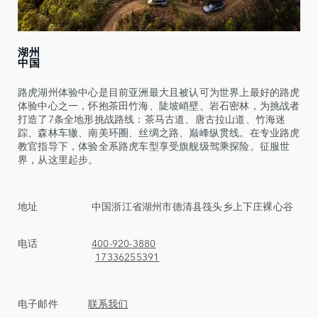
湖州
中国
路虎湖州体验中心是目前亚洲最大且被认可为世界上最好的路虎
体验中心之一，怀抱茶田竹海、陡坡峭壁、岩石密林，为挑战者
打造了7条全地形挑战路线：茶马古道、唐古拉山道、竹海迷
踪、森林车辙、南美环圈、丝绸之路、巅峰纵贯线。在专业路虎
教官指导下，体验全系路虎车型享受旗舰级驾乘探险。征服世
界，从这里起步。
地址 中国浙江省湖州市德清县筏头乡上下庄裸心谷
电话
400-920-3880
17336255391
电子邮件
联系我们