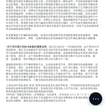
本网站是对相关车辆的总体性介绍，仅供您做初步一般性参考，不应构成您购买车辆
决定的基础。我们鼓励您在购车前仔细核验车辆以决定是否购买。您所购买车辆的具
体配置、规格以及其它技术指标排他性地以您与路虎授权经销商签订之车辆买卖合同
的条款和条件为准。本网站不构成车辆买卖合同的组成部分。尽管网站上已经标明或
者没有明确标明，本网站介绍的配置或者照片中所示的配置可能为选配。您应在购车
前详细垂询路虎授权经销商您所要购买的车辆是否具备本网站介绍的配置或者照片中
所示的配置。由于所在市场不同，本网站上的信息、规格和颜色等产品信息可能与实
车有所不同。路虎将尽最大努力确保本网页内容的正确性，但产品技术规格和设备可
能会不时进行改进与更新,网页内容可能存在更新不及时的情况。具体产品信息敬请垂
询当地授权路虎经销商。
所述重量基于车辆的标准规格。制造后安装的附件和其他配置将影响有效载荷。须确
保车辆装载的附件、乘客、油液和燃油以及有效载荷不超过车辆总重和最大轴载重。
*
关于所示图片和技术参数的重要说明：
我们正在经历一个特殊的时期。由于受到大环
境的影响，我们无法创建或不得不延迟当前车型年款新图片的创建和更新。现在，微
芯片短缺带来的全球性影响也进一步对规格的构建、选装配置和新款车型发布时间造
成了影响。请注意，这个特殊事件结束前，新款车型的部分图片无法完全更新。配
置、选装配置、饰件和配色方案将与部分所示图片不一致。
捷豹路虎有限公司不断探索新方法，以持续改善其汽车、零件和附件的参数规格、设
计及制造，因此，改变时有发生，我们保留更改权，恕不另行通知。对于不同的车型
年款，某些功能可能会因选配和标准配置而不同。本网站上的信息、规格、发动机和
颜色全部以欧洲规格为基础，在不同的市场上可能有所不同，如有更改，恕不另行通
知。某些展示车辆可能配有并非全球发售的选装配置和由授权经销商安装的附件。请
与当地授权经销商联系，了解当地的供货情况和实际价格。
上述信息中所提及的“真皮”材质是由真皮及合成皮革组成，不同材质的真皮和合成皮革
的组成比例和包裹范围有差别，具体情况以中国实际上市产品为准。如对皮质组成比
例和包裹范围有疑问请咨询路虎授权经销商。
*所列的厂商建议零售价（含增值税）仅供参考，并未包含 2016 年 12 月 1 日起生效
的《财政部、国家税务总局关于对超豪华小汽车加征消费税有关事项的通知》所要求
加征的消费税，最终成交价格以您签署的购车合同为准。