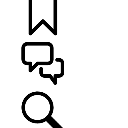
定制
支持