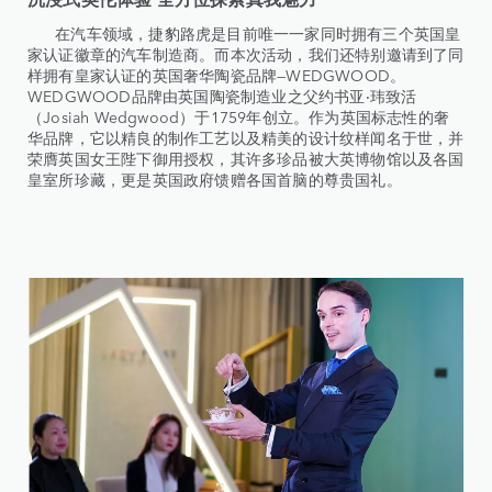
在汽车领域，捷豹路虎是目前唯一一家同时拥有三个英国皇
家认证徽章的汽车制造商。而本次活动，我们还特别邀请到了同
样拥有皇家认证的英国奢华陶瓷品牌—WEDGWOOD。
WEDGWOOD品牌由英国陶瓷制造业之父约书亚‧玮致活
（Josiah Wedgwood）于1759年创立。作为英国标志性的奢
华品牌，它以精良的制作工艺以及精美的设计纹样闻名于世，并
荣膺英国女王陛下御用授权，其许多珍品被大英博物馆以及各国
皇室所珍藏，更是英国政府馈赠各国首脑的尊贵国礼。