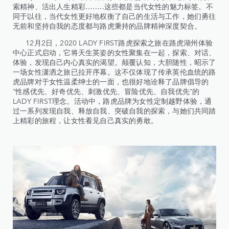
索精神、活出人生精彩……..这些都是当代女性的魅力标签。不
同于以往，当代女性更好地权衡了自己的生活与工作，她们勇往
无前和坚持自我的态度都与路虎秉持的品牌精神深度契合。
12月2日，2020 LADY FIRST路虎探索之旅在路虎湖州体验
中心正式启动，它将天生英姿的女性聚集在一起，探索、对话、
体验，发现自己内心真实的渴望。颠覆认知，大胆随性，昭示了
一场女性潇洒之旅已拉开序幕。这不仅体现了传承英伦血统的路
虎品牌对于女性温柔绅士的一面，也很好地诠释了品牌倡导的
“性感优先、好奇优先、刺激优先、冒险优先、自我优先”的
LADY FIRST理念。活动中，路虎品牌为女性定制越野体验，通
过一系列发现自我、释放自我、突破自我的探索，与她们共同踏
上精彩的旅程，让女性看见自己真实的勇敢。