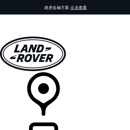
路虎金融方案
点击查看
全部车型
车主服务
品牌故事
购买工具
查询经销商