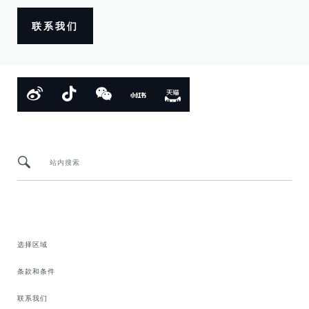
联系我们
站内搜索
选择区域
条款和条件
联系我们