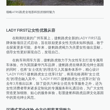
领略ATRS路虎全地形科技的独特魅力
LADY FIRST让女性优雅从容
在刚刚结束的广州车展上，捷豹路虎全新的LADY FIRST品
牌体验项目正式启动，旨在鼓励更多女性无惧未知和挑战，敢于
去探索更多可能。多年来，捷豹路虎竭力为关爱女性做出贡献，
倡导女性更好展现自己，发现自己。
在购车和用车方面，捷豹路虎致力于为女性车主打造专属用
车体验。作为英国豪华汽车品牌，捷豹路虎在继承英伦绅士基因
的同时，也将“女士优先”的理念引入其服务体系中，精心设计
“LADY FIRST-捷豹路虎女士优享计划”，将英伦格调和“女士优
先”的理念融入其中。 “LADY FIRST-捷豹路虎女士优享计划”自
去年3月推出以来，除了提供六种女士优先专享服务之外，还为
女性消费者带来诸多定制化的专属服务和礼遇活动，为广大女性
营造更加细致、贴心的服务体验，彰显捷豹和路虎品牌文化基因
中的英伦绅士风范。
沉浸式英伦体验 全方位探索真我魅力