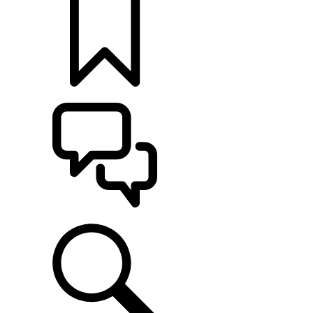
定制
支持