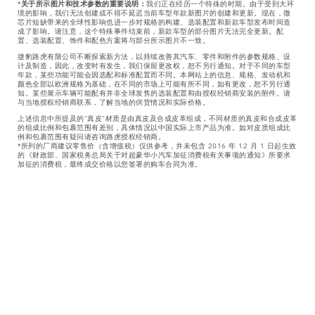
*
关于所示图片和技术参数的重要说明：
我们正在经历一个特殊的时期。由于受到大环
境的影响，我们无法创建或不得不延迟当前车型年款新图片的创建和更新。现在，微
芯片短缺带来的全球性影响也进一步对规格的构建、选装配置和新款车型发布时间造
成了影响。请注意，这个特殊事件结束前，新款车型的部分图片无法完全更新。配
置、选装配置、饰件和配色方案将与部分所示图片不一致。
捷豹路虎有限公司不断探索新方法，以持续改善其汽车、零件和附件的参数规格、设
计及制造，因此，改变时有发生，我们保留更改权，恕不另行通知。对于不同的车型
年款，某些功能可能会因选配和标准配置而不同。本网站上的信息、规格、发动机和
颜色全部以欧洲规格为基础，在不同的市场上可能有所不同，如有更改，恕不另行通
知。某些展示车辆可能配有并非全球发售的选装配置和由授权经销商安装的附件。请
与当地授权经销商联系，了解当地的供货情况和实际价格。
上述信息中所提及的“真皮”材质是由真皮及合成皮革组成，不同材质的真皮和合成皮革
的组成比例和包裹范围有差别，具体情况以中国实际上市产品为准。如对皮质组成比
例和包裹范围有疑问请咨询路虎授权经销商。
*所列的厂商建议零售价（含增值税）仅供参考，并未包含 2016 年 12 月 1 日起生效
的《财政部、国家税务总局关于对超豪华小汽车加征消费税有关事项的通知》所要求
加征的消费税，最终成交价格以您签署的购车合同为准。