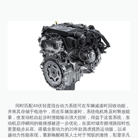
同时匹配48伏轻度混合动力系统可在车辆减速时回收动能，
并将其存储于电池中，而在车辆加速时，系统电机将及时释放能
量，使发动机自起步时便能输出强大扭矩，得益于这套系统，发
动机启停瞬间的顿挫感被进一步优化，在面对城市拥堵路段时也
更显稳步从容。搭载全新动力的20年款路虎揽胜运动版，以卓
越动力性能表现，重新唤醒精英人士对于驾驭的激情，彰显非凡