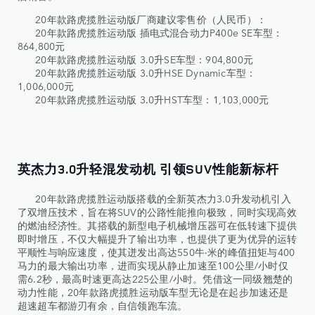
20年款路虎揽胜运动版厂商建议零售价（人民币）：
20年款路虎揽胜运动版 插电式混合动力P400e SE车型：
864,800元
20年款路虎揽胜运动版 3.0升SE车型：904,800元
20年款路虎揽胜运动版 3.0升HSE Dynamic车型：
1,006,000元
20年款路虎揽胜运动版 3.0升HST车型：1,103,000元
英杰力3.0升轻混发动机 引领SUV性能新标杆
20年款路虎揽胜运动版搭载的全新英杰力3.0升发动机引入
了双增压技术，旨在将SUV的公路性能推向极致，同时实现高效
的燃油经济性。其搭载的新型电子机械增压器可在低转速下提供
即时增压，不仅大幅提升了输出功率，也提供了更为优异的运转
平顺性与响应速度，使其迸发出高达550牛·米的峰值扭矩与400
马力的最大输出功率，进而实现从静止加速至100公里/小时仅
需6.2秒，最高时速更高达225公里/小时。凭借这一同级翘楚的
动力性能，20年款路虎揽胜运动版车型无论是在起步加速还是
超速超车都游刃有余，自信领跑车流。