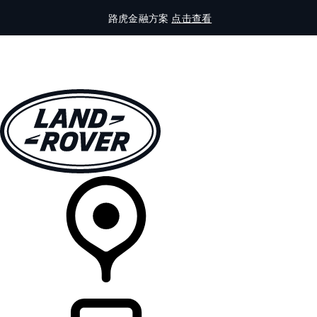
路虎金融方案
点击查看
全部车型
车主服务
品牌故事
购买工具
查询经销商