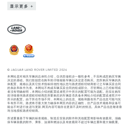
显示更多
© JAGUAR LAND ROVER LIMITED 2026
本网站是对相关车辆的总体性介绍，仅供您做初步一般性参考，不应构成您购买车辆
决定的基础。我们鼓励您在购车前仔细核验车辆以决定是否购买。您所购买车辆的具
体配置、规格以及其它技术指标排他性地以您与路虎授权经销商签订之车辆买卖合同
的条款和条件为准。本网站不构成车辆买卖合同的组成部分。尽管网站上已经标明或
者没有明确标明，本网站介绍的配置或者照片中所示的配置可能为选配。您应在购车
前详细垂询路虎授权经销商您所要购买的车辆是否具备本网站介绍的配置或者照片中
所示的配置。由于所在市场不同，本网站上的信息、规格和颜色等产品信息可能与实
车有所不同。路虎将尽最大努力确保本网页内容的正确性，但产品技术规格和设备可
能会不时进行改进与更新,网页内容可能存在更新不及时的情况。具体产品信息敬请垂
询当地授权路虎经销商。
所述重量基于车辆的标准规格。制造后安装的附件和其他配置将影响有效载荷。须确
保车辆装载的附件、乘客、油液和燃油以及有效载荷不超过车辆总重和最大轴载重。