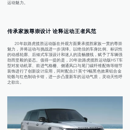
运动魅力。
传承家族尊崇设计 诠释运动王者风范
20年款路虎揽胜运动版在外观方面秉承揽胜家族一贯的尊崇
魅力，并将运动与挑战进一步演绎。以绝佳的车身比例、标识性
的动感轮廓、后倾式车顶设计和迷人的流畅腰线，赋予了车辆强
劲而坚毅的姿态。值得一提的是，20年款路虎揽胜运动版HST车
型对发动机罩、前进气格栅、侧通风口与尾门碳纤维配饰等细节
装饰进行了创新设计应用，同时配合21英寸9幅黑色效果铝合金
轮毂与红色制动卡钳，进一步凸显新车的运动气质，灵动天性呼
之欲出。