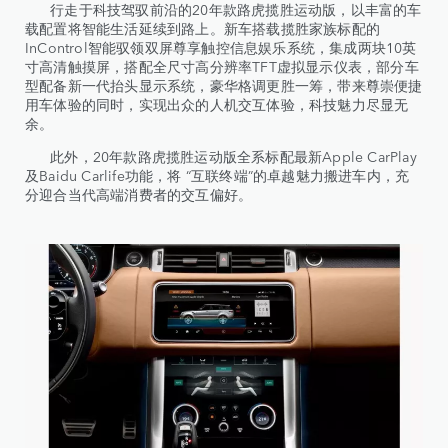
行走于科技驾驭前沿的20年款路虎揽胜运动版，以丰富的车
载配置将智能生活延续到路上。新车搭载揽胜家族标配的
InControl智能驭领双屏尊享触控信息娱乐系统，集成两块10英
寸高清触摸屏，搭配全尺寸高分辨率TFT虚拟显示仪表，部分车
型配备新一代抬头显示系统，豪华格调更胜一筹，带来尊崇便捷
用车体验的同时，实现出众的人机交互体验，科技魅力尽显无
余。
此外，20年款路虎揽胜运动版全系标配最新Apple CarPlay
及Baidu Carlife功能，将 “互联终端”的卓越魅力搬进车内，充
分迎合当代高端消费者的交互偏好。