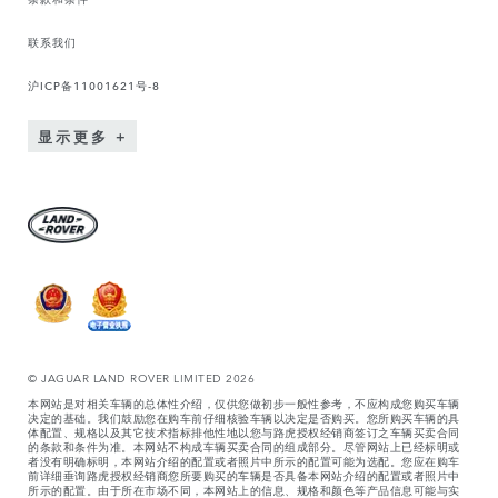
联系我们
沪ICP备11001621号-8
显示更多
© JAGUAR LAND ROVER LIMITED 2026
本网站是对相关车辆的总体性介绍，仅供您做初步一般性参考，不应构成您购买车辆
决定的基础。我们鼓励您在购车前仔细核验车辆以决定是否购买。您所购买车辆的具
体配置、规格以及其它技术指标排他性地以您与路虎授权经销商签订之车辆买卖合同
的条款和条件为准。本网站不构成车辆买卖合同的组成部分。尽管网站上已经标明或
者没有明确标明，本网站介绍的配置或者照片中所示的配置可能为选配。您应在购车
前详细垂询路虎授权经销商您所要购买的车辆是否具备本网站介绍的配置或者照片中
所示的配置。由于所在市场不同，本网站上的信息、规格和颜色等产品信息可能与实