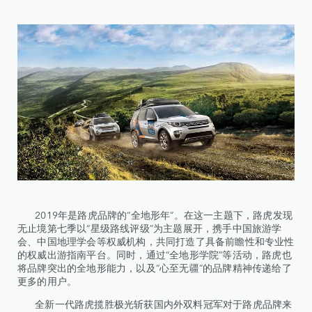
2019年是路虎品牌的“全地形年”。在这一主题下，路虎发现
无止境第七季以“星级路线评级”为主题展开，携手中国旅游学
会、中国地理学会等权威机构，共同打造了具备前瞻性和专业性
的权威出游指南平台。同时，通过“全地形学院”等活动，路虎也
将品牌突出的全地形能力，以及“心至无疆”的品牌精神传递给了
更多的用户。
全新一代路虎揽胜极光斩获国内外双料冠军对于路虎品牌来