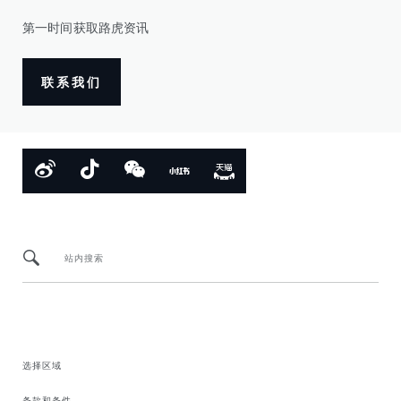
第一时间获取路虎资讯
联系我们
站内搜索
选择区域
条款和条件