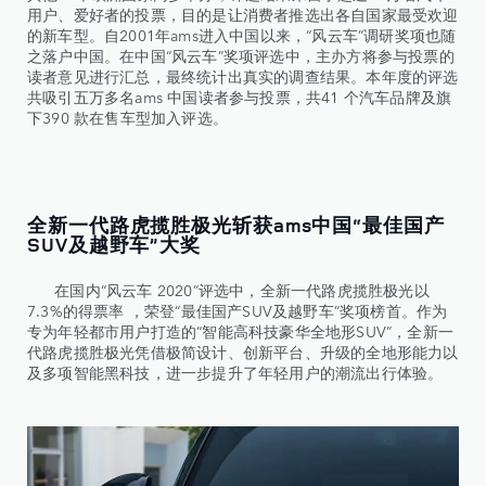
用户、爱好者的投票，目的是让消费者推选出各自国家最受欢迎
的新车型。自2001年ams进入中国以来，“风云车”调研奖项也随
之落户中国。在中国“风云车”奖项评选中，主办方将参与投票的
读者意见进行汇总，最终统计出真实的调查结果。本年度的评选
共吸引五万多名ams 中国读者参与投票，共41 个汽车品牌及旗
下390 款在售车型加入评选。
全新一代路虎揽胜极光斩获ams中国“最佳国产
SUV及越野车”大奖
在国内“风云车 2020”评选中，全新一代路虎揽胜极光以
7.3%的得票率 ，荣登“最佳国产SUV及越野车”奖项榜首。作为
专为年轻都市用户打造的“智能高科技豪华全地形SUV”，全新一
代路虎揽胜极光凭借极简设计、创新平台、升级的全地形能力以
及多项智能黑科技，进一步提升了年轻用户的潮流出行体验。