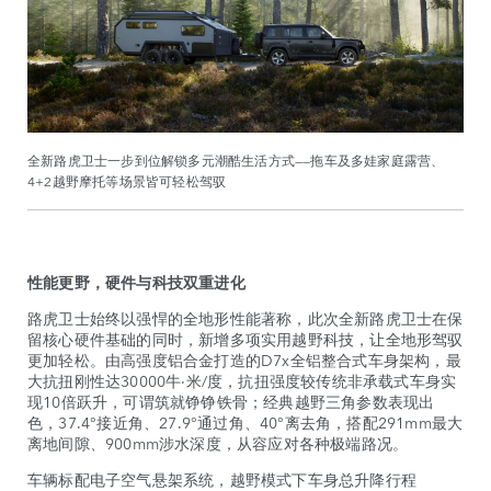
全新路虎卫士一步到位解锁多元潮酷生活方式——拖车及多娃家庭露营、
4+2越野摩托等场景皆可轻松驾驭
性能更野，硬件与科技双重进化
路虎卫士始终以强悍的全地形性能著称，此次全新路虎卫士在保
留核心硬件基础的同时，新增多项实用越野科技，让全地形驾驭
更加轻松。由高强度铝合金打造的D7x全铝整合式车身架构，最
大抗扭刚性达30000牛·米/度，抗扭强度较传统非承载式车身实
现10倍跃升，可谓筑就铮铮铁骨；经典越野三角参数表现出
色，37.4°接近角、27.9°
通过角、40°离去角，搭配291mm最大
离地间隙、900mm涉水深度，从容应对各种极端路况。
车辆标配电子空气悬架系统，越野模式下车身总升降行程