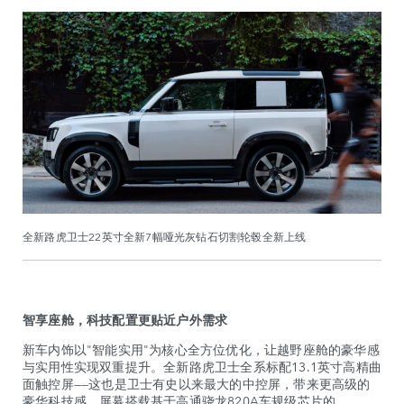
全新路虎卫士22英寸全新7幅哑光灰钻石切割轮毂全新上线
智享座舱，科技配置更贴近户外需求
新车内饰以"智能实用"为核心全方位优化，让越野座舱的豪华感
与实用性实现双重提升。全新路虎卫士全系标配13.1英寸高精曲
面触控屏——这也是卫士有史以来最大的中控屏，带来更高级的
豪华科技感。屏幕搭载基于
高通骁龙820A车规级芯片的