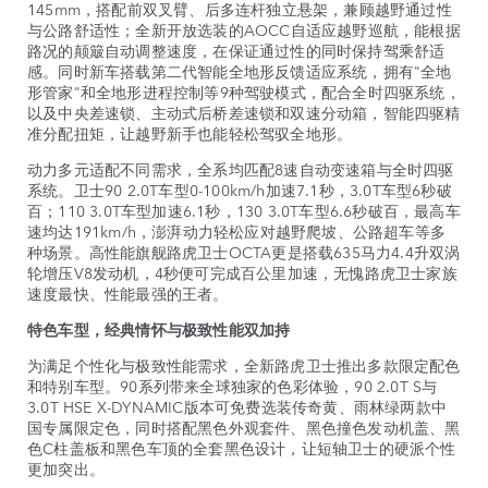
145mm，搭配前双叉臂、后多连杆独立悬架，兼顾越野通过性
与公路舒适性；全新开放选装的AOCC自适应越野巡航，能根据
路况的颠簸自动调整速度，在保证通过性的同时保持驾乘舒适
感。同时新车搭载第二代智能全地形反馈适应系统，拥有"全地
形管家"和全地形进程控制等9种驾驶模式，配合全时四驱系统，
以及中央差速锁、主动式后桥差速锁和双速分动箱，智能四驱精
准分配扭矩，让越野新手也能轻松驾驭全地形。
动力多元适配不同需求，全系均匹配8速自动变速箱与全时四驱
系统。卫士90 2.0T车型0-100km/h加速7.1秒，3.0T车型6秒破
百；110 3.0T车型加速6.1秒，130 3.0T车型6.6秒破百，最高车
速均达191km/h，澎湃动力轻松应对越野爬坡、公路超车等多
种场景。高性能旗舰路虎卫士OCTA更是搭载635马力4.4升双涡
轮增压V8发动机，4秒便可完成百公里加速，无愧路虎卫士家族
速度最快、性能最强的王者。
特色车型，经典情怀与极致性能双加持
为满足个性化与极致性能需求，全新路虎卫士推出多款限定配色
和特别车型。90系列带来全球独家的色彩体验，90 2.0T S与
3.0T HSE X-DYNAMIC版本可免费选装传奇黄、雨林绿两款中
国专属限定色，同时搭配黑色外观套件、黑色撞色发动机盖、黑
色C柱盖板和黑色车顶的全套黑色设计，让短轴卫士的硬派个性
更加突出。