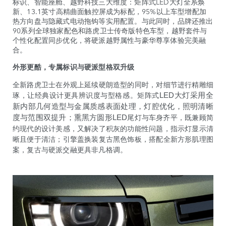
标识、智能座舱、越野科技三大维度：矩阵式LED大灯全系焕
新、13.1英寸高精曲面触控屏成为标配，95%以上车型增配加
热方向盘与隐藏式电动拖钩等实用配置。与此同时，品牌还推出
90系列全球独家配色和路虎卫士传奇版特色车型，越野套件与
个性化配置同步优化，将硬派越野属性与豪华尊享体验完美融
合。
外形更酷，专属标识与硬派型格双升级
全新路虎卫士在外观上延续硬朗造型的同时，对细节进行精雕细
琢，让经典设计更具辨识度与型格感。矩阵式
LED
大灯采用全
新内部几何造型与金属质感表面处理，灯腔优化，照明清晰
尾灯与车身齐平，既兼顾简
度与范围双提升；熏黑方圆形
LED
约现代的设计美感，又解决了积灰的功能性问题，指示灯显示清
晰且便于清洁；引擎盖换装复古黑色饰板，搭配全新方形肌理图
案，复古与硬派交融更具非凡格调。