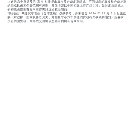
上述信息中所提及的“真皮”材质是由真皮及合成皮革组成，不同材质的真皮和合成皮革
的组成比例和包裹范围有差别，具体情况以中国实际上市产品为准。如对皮质组成比
例和包裹范围有疑问请咨询路虎授权经销商。
*所列的厂商建议零售价（含增值税）仅供参考，并未包含 2016 年 12 月 1 日起生效
的《财政部、国家税务总局关于对超豪华小汽车加征消费税有关事项的通知》所要求
加征的消费税，最终成交价格以您签署的购车合同为准。