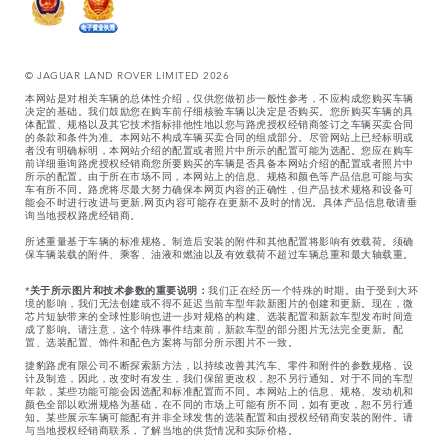
© JAGUAR LAND ROVER LIMITED 2026
本网站是对相关车辆的总体性介绍，仅供您做初步一般性参考，不应构成您购买车辆
决定的基础。我们鼓励您在购车前仔细核验车辆以决定是否购买。您所购买车辆的具
体配置、规格以及其它技术指标排他性地以您与路虎授权经销商签订之车辆买卖合同
的条款和条件为准。本网站不构成车辆买卖合同的组成部分。尽管网站上已经标明或
者没有明确标明，本网站介绍的配置或者照片中所示的配置可能为选配。您应在购车
前详细垂询路虎授权经销商您所要购买的车辆是否具备本网站介绍的配置或者照片中
所示的配置。由于所在市场不同，本网站上的信息、规格和颜色等产品信息可能与实
车有所不同。路虎将尽最大努力确保本网页内容的正确性，但产品技术规格和设备可
能会不时进行改进与更新,网页内容可能存在更新不及时的情况。具体产品信息敬请垂
询当地授权路虎经销商。
所述重量基于车辆的标准规格。制造后安装的附件和其他配置将影响有效载荷。须确
保车辆装载的附件、乘客、油液和燃油以及有效载荷不超过车辆总重和最大轴载重。
*
关于所示图片和技术参数的重要说明：
我们正在经历一个特殊的时期。由于受到大环
境的影响，我们无法创建或不得不延迟当前车型年款新图片的创建和更新。现在，微
芯片短缺带来的全球性影响也进一步对规格的构建、选装配置和新款车型发布时间造
成了影响。请注意，这个特殊事件结束前，新款车型的部分图片无法完全更新。配
置、选装配置、饰件和配色方案将与部分所示图片不一致。
捷豹路虎有限公司不断探索新方法，以持续改善其汽车、零件和附件的参数规格、设
计及制造，因此，改变时有发生，我们保留更改权，恕不另行通知。对于不同的车型
年款，某些功能可能会因选配和标准配置而不同。本网站上的信息、规格、发动机和
颜色全部以欧洲规格为基础，在不同的市场上可能有所不同，如有更改，恕不另行通
知。某些展示车辆可能配有并非全球发售的选装配置和由授权经销商安装的附件。请
与当地授权经销商联系，了解当地的供货情况和实际价格。