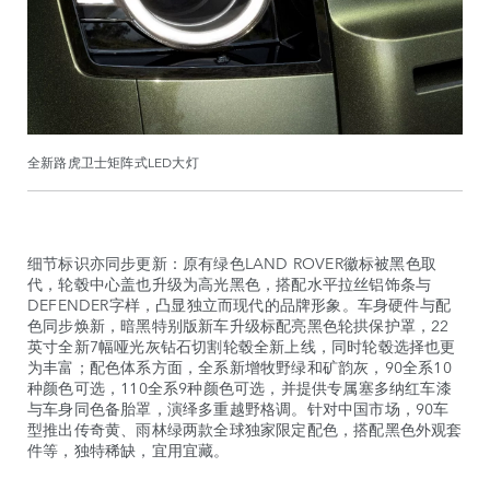
全新路虎卫士矩阵式LED大灯
细节标识亦同步更新：原有绿色LAND ROVER徽标被黑色取
代，轮毂中心盖也升级为高光黑色，搭配水平拉丝铝饰条与
DEFENDER字样，凸显独立而现代的品牌形象。车身硬件与配
色同步焕新，暗黑特别版新车升级标配亮黑色轮拱保护罩，22
英寸全新7幅哑光灰钻石切割轮毂全新上线，同时轮毂选择也更
为丰富；配色体系方面，全系新增牧野绿和矿韵灰，90全系10
种颜色可选，110全系9种颜色可选，并提供专属塞多纳红车漆
与车身同色备胎罩，演绎多重越野格调。针对中国市场，90车
型推出传奇黄、雨林绿两款全球独家限定配色，搭配黑色外观套
件等，独特稀缺，宜用宜藏。