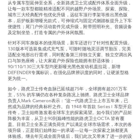
从专属车型延伸至全系，全新路虎卫士完成配件体系全面升级，
让每一款车型都能精准适配不同的越野户外场景。探索、探险、
城市三大经典配件包优化升级，远征车顶行李架等推出黑色版
本，后护板新增哑光款式，可伸缩式与固定式侧踏板提升上下车
便捷性；尾门户外活动套件完成升级，附带照明补光、音频设备
及定制坐垫，打造专属的户外休闲氛围。
针对不同车身版本的使用场景，新车还进行了针对性配置升级。
130版本可选装集成式充气泵，可随时随地灵活调节胎压，完美
适配全地形出行需求，同时配备第三排独立天窗、独立空调出风
口与加热座椅，让大家庭户外探险也能拥有舒适体验；
90/110/130三大车型均更新哑光黑色发动机盖拉花，新增
DEFENDER专属标识，在强化品牌辨识度的同时，让硬派型格
更为统一。
如今，路虎卫士传奇血脉已延续超75年，全球拥有超201万车
主，55% 的车辆仍在各种复杂路况上驰骋。路虎卫士全球品牌
负责人Mark Cameron表示：“这一代路虎卫士上市五年来，已
然成为品牌的经典标杆之作。自 1948 年首款 Series I 车型开启
传奇，卫士始终激发着全球车主的探索渴望。如今我们的产品矩
阵极为丰富，从卫士90到巅峰性能的路虎卫士OCTA 皆有覆
盖。目前卫士全系正满负荷生产以满足全球市场需求，本次的各
项升级，正是我们始终如一的承诺——让每一次探索之旅都更具
体验感。继去年完成全面升级后，我们此次又带来了进一步的设