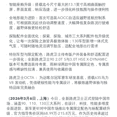
智能座舱升级：搭载迄今尺寸最大的13.1英寸高精曲面触控
屏，界面直观，响应迅捷，进一步强化科技氛围与操作便利性
全地形能力进阶：首次可选装AOCC自适应越野巡航控制系
统，可根据路况起伏自动调整速度，大幅降低复杂路况行驶难
度，越野体验更轻松舒适
探险配件全面优化：探索、探险、城市三大系列配件包升级优
化，让每一次探险之旅皆具极致体验；130车型新增一体式充
气泵，可随时随地灵活调节胎压，适配全地形出行需求
特别车型与限定配色：路虎卫士传奇版户外装备和舒适配置进
一步强化；全新路虎卫士90 2.0T S与3.0T HSE X-DYNAMIC
版本可免费选装传奇黄、雨林绿两款中国专属限定色，专属质
感与稀缺性拉满，兼具使用与收藏价值
路虎卫士OCTA： 为达喀尔冠军赛车研发基底，搭载635马力
V8 发动机，凭借硬核性能与专属设计，将极致越野体验与独
特品味完美融合
（2026年3月6日，上海）
今日，全新路虎卫士正式登陆中国市
场，涵盖90、110、130三大系列，在设计、科技、性能多维度
全面进阶。新车更针对中国市场推出专属限定配色与标配重磅升
级，官方指导售价区间68.99万-215.8万元。作为历史传承超过