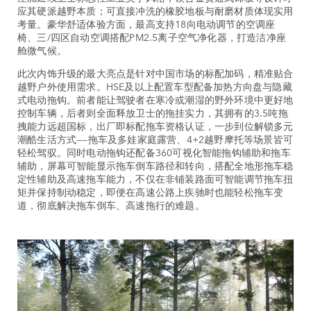
应其硬派越野本质；可直接冲洗的橡胶地板与耐磨材质体现实用
考量。豪华舒适体验方面，最高支持18向电动调节的空调座
椅、三/四区自动空调搭配PM2.5离子空气净化器，打造洁净座
舱微气候。
此次内饰升级的最大亮点是针对中国市场的标配加码，精准贴合
越野户外使用需求。HSE及以上配置车型配备加热方向盘与隐藏
式电动拖钩。前者能让驾驶者在寒冷或潮湿的野外环境中更好地
控制车辆，后者则全面释放卫士的拖挂实力，其拥有的3.5吨拖
拽能力远超国标，出厂即标配拖车资格认证，一步到位解锁多元
潮酷生活方式——拖车及多娃家庭露营、4+2越野摩托等场景皆可
轻松驾驭。同时电动拖钩还配备360可视化智能拖钩辅助和拖车
辅助，屏幕可智能显示拖车倒车路径和转向，搭配全地形拖车稳
定性辅助及高速拖车能力，不仅在非铺装路面可智能调节拖车扭
矩并保持制动稳定，即便在高速公路上疾驰时也能轻松拖车变
道，彻底解决拖车倒车、高速拖行的难题。