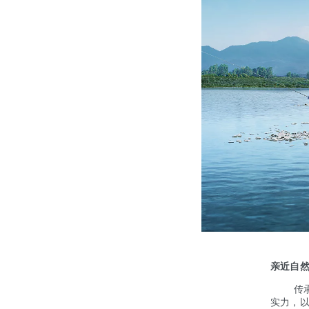
亲近自
传承路
实力，