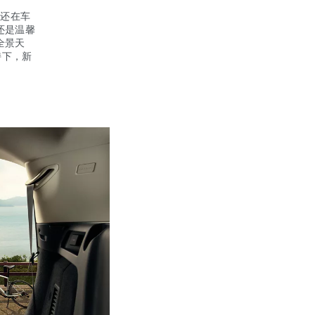
还在车
还是温馨
全景天
持下，新