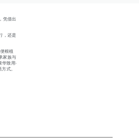
，凭借出
行，还是
神便根植
承家族与
华致用·
活方式。