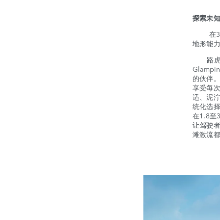
探索未
在30
地形能
路虎发
Glam
的伙伴
享受每次惬
适、泥泞
统化选择
在1.8
让驾驶者
滩激流