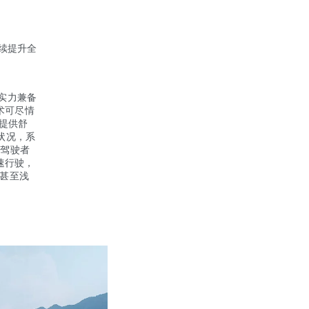
续提升全
与实力兼备
术可尽情
提供舒
状况，系
让驾驶者
速行驶，
洼甚至浅