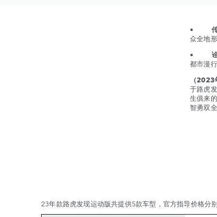
•
众全地形
•
都市漫
（202
于路虎发
生俱来的
智勇双全
23年款路虎发现运动版共提供5款车型，官方指导价格分