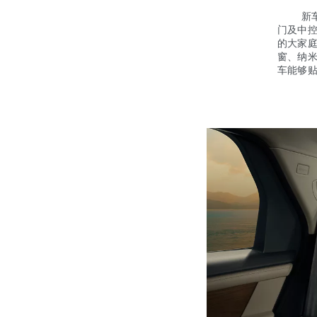
新车提
门及中
的大家
窗、纳
车能够贴