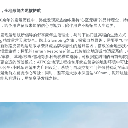
知，全地形能力硬核护航
余年的发展历程中，路虎发现家族始终秉持“心至无疆”的品牌理念，持
力，给予用户征服未知的信心与魄力，陪伴用户不断拓展人生边界。
现运动版所倡导的舒享豪华生活理念，与时下热门且高端的生活方式
ping精致露营天然契合。踏上Glamping之旅，探索自然野趣，需要勇气
。新款路虎发现运动版承袭路虎品牌标志性的越野基因，搭载的全地形技
®
意旅程：标配的Terrain Response
第二代智能全地形反馈适应系统，
/车辙、草地/砂砾/雪地等多种驾驶模式选择，可根据监测到的当前驾驶
更合适的驾驶模式；ATPC全地形进程控制系统在复杂的地形环境中可
至30公里/小时车速范围内启用设定，系统可自动控制油门并保持稳定的车
聚焦前方路况专心驾驶；同时，整车最大涉水深度达600mm，泥泞坑
都能从容通行，尽情享受发现之旅。