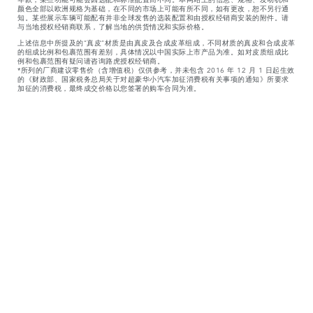
颜色全部以欧洲规格为基础，在不同的市场上可能有所不同，如有更改，恕不另行通
知。某些展示车辆可能配有并非全球发售的选装配置和由授权经销商安装的附件。请
与当地授权经销商联系，了解当地的供货情况和实际价格。
上述信息中所提及的“真皮”材质是由真皮及合成皮革组成，不同材质的真皮和合成皮革
的组成比例和包裹范围有差别，具体情况以中国实际上市产品为准。如对皮质组成比
例和包裹范围有疑问请咨询路虎授权经销商。
*所列的厂商建议零售价（含增值税）仅供参考，并未包含 2016 年 12 月 1 日起生效
的《财政部、国家税务总局关于对超豪华小汽车加征消费税有关事项的通知》所要求
加征的消费税，最终成交价格以您签署的购车合同为准。