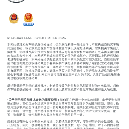
© JAGUAR LAND ROVER LIMITED 2026
本网站是对相关车辆的总体性介绍，仅供您做初步一般性参考，不应构成您购买车辆
决定的基础。我们鼓励您在购车前仔细核验车辆以决定是否购买。您所购买车辆的具
体配置、规格以及其它技术指标排他性地以您与路虎授权经销商签订之车辆买卖合同
的条款和条件为准。本网站不构成车辆买卖合同的组成部分。尽管网站上已经标明或
者没有明确标明，本网站介绍的配置或者照片中所示的配置可能为选配。您应在购车
前详细垂询路虎授权经销商您所要购买的车辆是否具备本网站介绍的配置或者照片中
所示的配置。由于所在市场不同，本网站上的信息、规格和颜色等产品信息可能与实
车有所不同。路虎将尽最大努力确保本网页内容的正确性，但产品技术规格和设备可
能会不时进行改进与更新,网页内容可能存在更新不及时的情况。具体产品信息敬请垂
询当地授权路虎经销商。
所述重量基于车辆的标准规格。制造后安装的附件和其他配置将影响有效载荷。须确
保车辆装载的附件、乘客、油液和燃油以及有效载荷不超过车辆总重和最大轴载重。
*
关于所示图片和技术参数的重要说明：
我们正在经历一个特殊的时期。由于受到大环
境的影响，我们无法创建或不得不延迟当前车型年款新图片的创建和更新。现在，微
芯片短缺带来的全球性影响也进一步对规格的构建、选装配置和新款车型发布时间造
成了影响。请注意，这个特殊事件结束前，新款车型的部分图片无法完全更新。配
置、选装配置、饰件和配色方案将与部分所示图片不一致。
捷豹路虎有限公司不断探索新方法，以持续改善其汽车、零件和附件的参数规格、设
计及制造，因此，改变时有发生，我们保留更改权，恕不另行通知。对于不同的车型
年款，某些功能可能会因选配和标准配置而不同。本网站上的信息、规格、发动机和