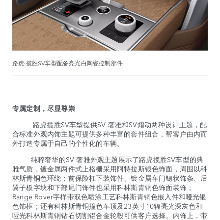
路虎·揽胜SV车型配备亮光白陶瓷控制部件
专属定制，尽显尊崇
路虎揽胜SV车型提供SV 奢雅和SV熠动两种设计主题，配
合标准外观内饰主题可提供多种丰富的套件组合，帮客户由内而
外打造专属于自己的个性化的车辆。
纯粹奢华的SV 奢雅外观主题展示了路虎揽胜SV车型的典
雅气质，镀金属两件式上格栅采用阿特拉斯银色饰面，周围以科
林斯青铜色环绕；前保险杠下装饰件、镀金属车门鳃状饰条、后
翼子板字块和下部尾门饰件也采用科林斯青铜色饰面装饰；
Range Rover字样带双色喷涂工艺科林斯青铜色嵌入件和哑光银
色饰框；还有科林斯青铜撞色车顶及23英寸10辐亮光深灰色和
哑光科林斯青铜钻石切割铝合金轮毂可供客户选择。内饰上，带