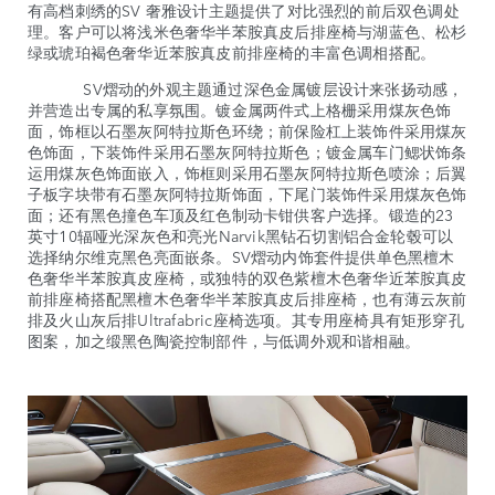
有高档刺绣的SV 奢雅设计主题提供了对比强烈的前后双色调处
理。客户可以将浅米色奢华半苯胺真皮后排座椅与湖蓝色、松杉
绿或琥珀褐色奢华近苯胺真皮前排座椅的丰富色调相搭配。
SV熠动的外观主题通过深色金属镀层设计来张扬动感，
并营造出专属的私享氛围。镀金属两件式上格栅采用煤灰色饰
面，饰框以石墨灰阿特拉斯色环绕；前保险杠上装饰件采用煤灰
色饰面，下装饰件采用石墨灰阿特拉斯色；镀金属车门鳃状饰条
运用煤灰色饰面嵌入，饰框则采用石墨灰阿特拉斯色喷涂；后翼
子板字块带有石墨灰阿特拉斯饰面，下尾门装饰件采用煤灰色饰
面；还有黑色撞色车顶及红色制动卡钳供客户选择。锻造的23
英寸10辐哑光深灰色和亮光Narvik黑钻石切割铝合金轮毂可以
选择纳尔维克黑色亮面嵌条。SV熠动内饰套件提供单色黑檀木
色奢华半苯胺真皮座椅，或独特的双色紫檀木色奢华近苯胺真皮
前排座椅搭配黑檀木色奢华半苯胺真皮后排座椅，也有薄云灰前
排及火山灰后排Ultrafabric座椅选项。其专用座椅具有矩形穿孔
图案，加之缎黑色陶瓷控制部件，与低调外观和谐相融。