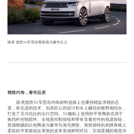
路虎·揽胜SV车型诠释新现代豪华主义
精致内饰，奢华品质
路虎揽胜SV车型在内饰材料选择上也秉持精益求精的态
度，将先进的技术、别具匠心的设计和令人瞩目的视野相结合，
打造了无与伦比的出行空间。SV徽标上使用的平滑陶瓷也用于
换挡杆控制部件、全地形控制按钮和带有音量控件的电源按钮，
质感细腻的白色陶瓷与豪华马海毛脚垫、形状独特的刺绣座椅上
柔软的半苯胺或近苯胺的皮革形成鲜明对比，呈现震撼的视觉冲