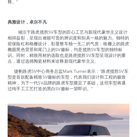
释。”
典雅设计，卓尔不凡
倾注于路虎揽胜SV车型的匠心工艺与新现代豪华主义设计
相得益彰，呈现出难能可贵的辨识度和别具一格的魅力。独特的
前保险杠和格栅设计，彰显整车独一无二的气质；格栅上的路虎
椭圆黑色背景和尾门上的SV徽标，均是揽胜SV车型的独特标
识。同时，精致用材的选取也是路虎揽胜SV车型呈现设计的重
点，通过选择陶瓷材料来诠释新现代豪华主义。
捷豹路虎SV中心商务总监Mark Turner表示：“路虎揽胜SV车
型是首款配备精致SV徽标的车型，代表我们设计和工程的极致
精神，为下一代SV品牌的路虎车型奠定了基础，这些车型将通
过纯手工工艺打造的黑白SV徽标一望即识。”