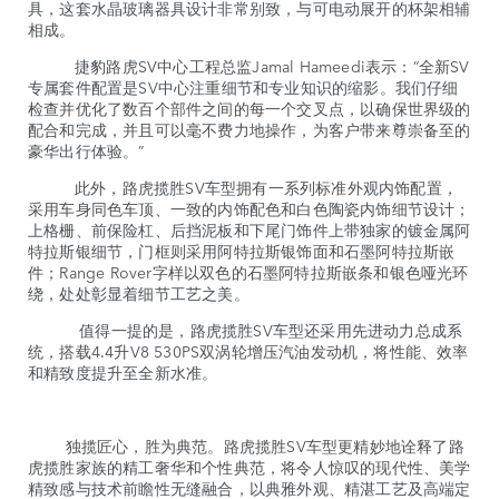
具，这套水晶玻璃器具设计非常别致，与可电动展开的杯架相辅
相成。
捷豹路虎SV中心工程总监Jamal Hameedi表示：“全新SV
专属套件配置是SV中心注重细节和专业知识的缩影。我们仔细
检查并优化了数百个部件之间的每一个交叉点，以确保世界级的
配合和完成，并且可以毫不费力地操作，为客户带来尊崇备至的
豪华出行体验。”
此外，路虎揽胜SV车型拥有一系列标准外观内饰配置，
采用车身同色车顶、一致的内饰配色和白色陶瓷内饰细节设计；
上格栅、前保险杠、后挡泥板和下尾门饰件上带独家的镀金属阿
特拉斯银细节，门框则采用阿特拉斯银饰面和石墨阿特拉斯嵌
件；Range Rover字样以双色的石墨阿特拉斯嵌条和银色哑光环
绕，处处彰显着细节工艺之美。
值得一提的是，路虎揽胜SV车型还采用先进动力总成系
统，搭载4.4升V8 530PS双涡轮增压汽油发动机，将性能、效率
和精致度提升至全新水准。
独揽匠心，胜为典范。路虎揽胜SV车型更精妙地诠释了路
虎揽胜家族的精工奢华和个性典范，将令人惊叹的现代性、美学
精致感与技术前瞻性无缝融合，以典雅外观、精湛工艺及高端定