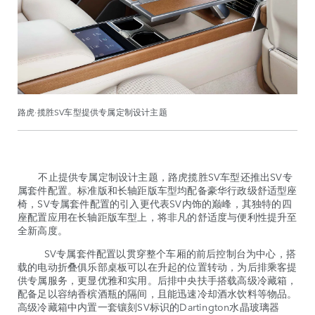
路虎·揽胜SV车型提供专属定制设计主题
不止提供专属定制设计主题，路虎揽胜SV车型还推出SV专
属套件配置。标准版和长轴距版车型均配备豪华行政级舒适型座
椅，SV专属套件配置的引入更代表SV内饰的巅峰，其独特的四
座配置应用在长轴距版车型上，将非凡的舒适度与便利性提升至
全新高度。
SV专属套件配置以贯穿整个车厢的前后控制台为中心，搭
载的电动折叠俱乐部桌板可以在升起的位置转动，为后排乘客提
供专属服务，更显优雅和实用。后排中央扶手搭载高级冷藏箱，
配备足以容纳香槟酒瓶的隔间，且能迅速冷却酒水饮料等物品。
高级冷藏箱中内置一套镶刻SV标识的Dartington水晶玻璃器