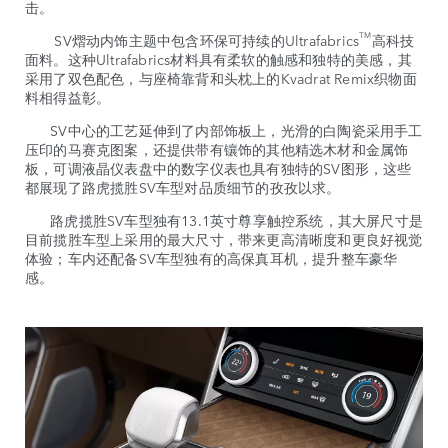
击。
TM
SV熠动内饰主题中包含环保可持续的Ultrafabrics
高科技
面料。这种Ultrafabrics材料具有柔软的触感和独特的美感，其
采用了双色配色，与座椅靠背和头枕上的Kvadrat Remix织物面
料相得益彰。
SV中心的工艺延伸到了内部饰板上，光滑的白陶瓷采用手工
压印的马赛克图案，还提供带有镶饰的其他精选木材和金属饰
板，可调液晶仪表盘中的数字仪表也具有独特的SV图形，这些
都展现了路虎揽胜SV车型对品质细节的孜孜以求。
路虎揽胜SV车型独有13.1英寸尊享触控系统，其大屏尺寸是
目前揽胜车型上采用的最大尺寸，带来更高清晰度和更良好视觉
体验；车内还配备SV车型独有的高保真耳机，提升整车豪华
感。