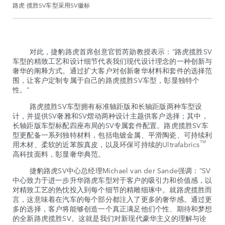
路虎·揽胜SV车型采用SV徽标
对此，捷豹路虎首席创意官哲芮勋教授表示：“路虎揽胜SV
车型的精致工艺和设计细节代表我们现代设计理念的一种创新与
奢华的阐释方式。通过扩大客户对创新奢华材料和套件的选择范
围，让客户定制专属于自己的路虎揽胜SV车型，彰显独特个
性。”
路虎揽胜SV车型拥有标准轴距版和长轴距版两种车型设
计，并提供SV奢雅和SV熠动两种设计主题供客户选择；其中，
长轴距版车型标配四座布局的SV专属套件配置。路虎揽胜SV车
型更配备一系列独特材料，包括电镀金属、平滑陶瓷、可持续利
TM
用木材、柔软的近苯胺真皮，以及环保可持续的Ultrafabrics
高科技面料，彰显奢华典范。
捷豹路虎SV中心总经理Michael van der Sande强调：“SV
中心致力于进一步升华路虎车型对于客户的吸引力和价值感，以
对精致工艺的热忱投入到每个细节的精雕细琢中。就路虎揽胜而
言，这意味着在汽车的每个部分都注入了更多的奢华感。通过更
多的选择，客户将能够创造一个真正满足他们个性、期待和梦想
的全新路虎揽胜SV。这就是我们对新现代豪华主义的理解与诠