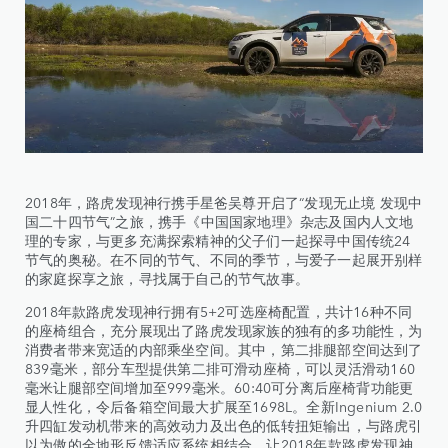
2018年，路虎发现神行携手星爸吴尊开启了“发现无止境 发现中
国二十四节气”之旅，携手《中国国家地理》杂志及国内人文地
理的专家，与更多充满探索精神的父子们一起探寻中国传统24
节气的奥秘。在不同的节气、不同的季节，与爱子一起展开别样
的家庭探享之旅，寻找属于自己的节气故事。
2018年款路虎发现神行拥有5+2可选座椅配置，共计16种不同
的座椅组合，充分展现出了路虎发现家族的独有的多功能性，为
消费者带来宽适的内部乘坐空间。其中，第二排腿部空间达到了
839毫米，部分车型提供第二排可滑动座椅，可以灵活滑动160
毫米让腿部空间增加至999毫米。60:40可分离后座椅背功能更
显人性化，令后备箱空间最大扩展至1698L。全新Ingenium 2.0
升四缸发动机带来的高效动力及出色的低转扭矩输出，与路虎引
以为傲的全地形反馈适应系统相结合，让2018年款路虎发现神