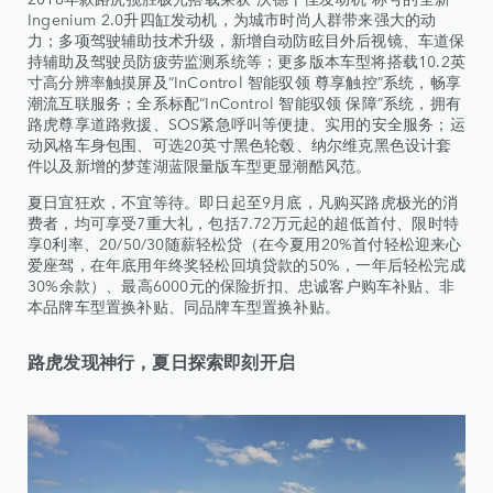
Ingenium 2.0升四缸发动机，为城市时尚人群带来强大的动
力；多项驾驶辅助技术升级，新增自动防眩目外后视镜、车道保
持辅助及驾驶员防疲劳监测系统等；更多版本车型将搭载10.2英
寸高分辨率触摸屏及“InControl 智能驭领 尊享触控”系统，畅享
潮流互联服务；全系标配“InControl 智能驭领 保障”系统，拥有
路虎尊享道路救援、SOS紧急呼叫等便捷、实用的安全服务；运
动风格车身包围、可选20英寸黑色轮毂、纳尔维克黑色设计套
件以及新增的梦莲湖蓝限量版车型更显潮酷风范。
夏日宜狂欢，不宜等待。即日起至9月底，凡购买路虎极光的消
费者，均可享受7重大礼，包括7.72万元起的超低首付、限时特
享0利率、20/50/30随薪轻松贷（在今夏用20%首付轻松迎来心
爱座驾，在年底用年终奖轻松回填贷款的50%，一年后轻松完成
30%余款）、最高6000元的保险折扣、忠诚客户购车补贴、非
本品牌车型置换补贴、同品牌车型置换补贴。
路虎发现神行，夏日探索即刻开启