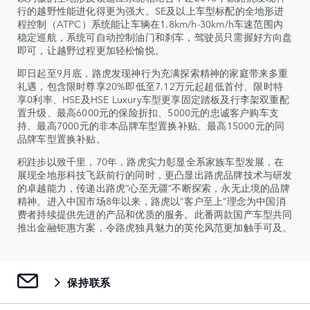
行的越野性能进化得更为强大。SE及以上车型标配的全地形进
程控制（ATPC）系统能让车辆在1.8km/h-30km/h车速范围内
稳定巡航，系统可自动控制油门和刹车，驾驶员只需握好方向盘
即可，让越野过程更加轻松愉悦。
即日起至9月底，路虎发现神行为充满探索精神的家庭带来多重
礼遇，包含限时尊享20%即低至7.12万元起超低首付、限时特
享0利率、HSE及HSE Luxury车型更享固定踏板及行李架双重配
置升级、最高6000元的保险折扣、5000元的忠诚客户购车支
持、最高7000元的非本品牌车型置换补贴、最高15000元的同
品牌车型置换补贴。
积跬步以致千里，70年，路虎实力彰显全系家族车型发展，在
展现全地形科技飞跃前行的同时，更凸显出路虎品牌技术与研发
的卓越能力，传递出路虎“心至无疆“不断探索，永无止境的品牌
精神。进入中国市场8年以来，路虎以“客户至上”理念为中国消
费者持续提供先进的产品和优质的服务。此番两款国产车型共同
推出金融钜惠方案，令路虎独具魅力的英伦风范更加触手可及。
保持联系