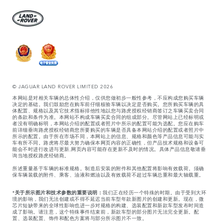
© JAGUAR LAND ROVER LIMITED 2026
本网站是对相关车辆的总体性介绍，仅供您做初步一般性参考，不应构成您购买车辆
决定的基础。我们鼓励您在购车前仔细核验车辆以决定是否购买。您所购买车辆的具
体配置、规格以及其它技术指标排他性地以您与路虎授权经销商签订之车辆买卖合同
的条款和条件为准。本网站不构成车辆买卖合同的组成部分。尽管网站上已经标明或
者没有明确标明，本网站介绍的配置或者照片中所示的配置可能为选配。您应在购车
前详细垂询路虎授权经销商您所要购买的车辆是否具备本网站介绍的配置或者照片中
所示的配置。由于所在市场不同，本网站上的信息、规格和颜色等产品信息可能与实
车有所不同。路虎将尽最大努力确保本网页内容的正确性，但产品技术规格和设备可
能会不时进行改进与更新,网页内容可能存在更新不及时的情况。具体产品信息敬请垂
询当地授权路虎经销商。
所述重量基于车辆的标准规格。制造后安装的附件和其他配置将影响有效载荷。须确
保车辆装载的附件、乘客、油液和燃油以及有效载荷不超过车辆总重和最大轴载重。
*
关于所示图片和技术参数的重要说明：
我们正在经历一个特殊的时期。由于受到大环
境的影响，我们无法创建或不得不延迟当前车型年款新图片的创建和更新。现在，微
芯片短缺带来的全球性影响也进一步对规格的构建、选装配置和新款车型发布时间造
成了影响。请注意，这个特殊事件结束前，新款车型的部分图片无法完全更新。配
置、选装配置、饰件和配色方案将与部分所示图片不一致。