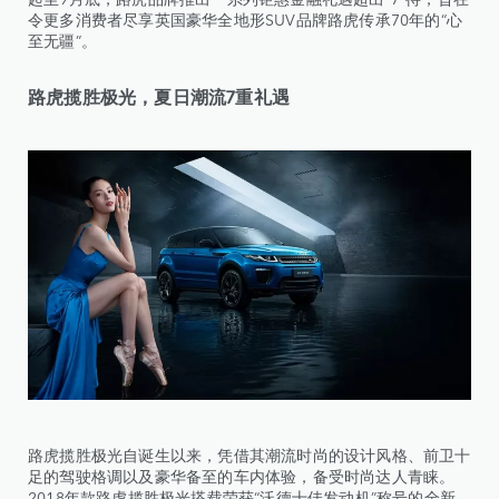
令更多消费者尽享英国豪华全地形SUV品牌路虎传承70年的“心
至无疆”。
路虎揽胜极光，夏日潮流7重礼遇
路虎揽胜极光自诞生以来，凭借其潮流时尚的设计风格、前卫十
足的驾驶格调以及豪华备至的车内体验，备受时尚达人青睐。
2018年款路虎揽胜极光搭载荣获“沃德十佳发动机”称号的全新