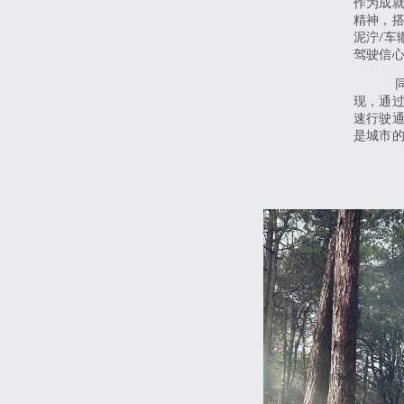
作为成就
精神，搭
泥泞/车
驾驶信
同时，
现，通过
速行驶通
是城市