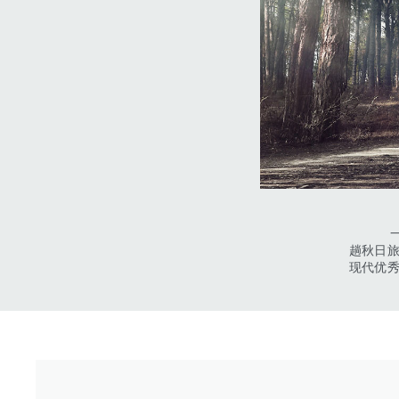
一年一
趟秋日
现代优