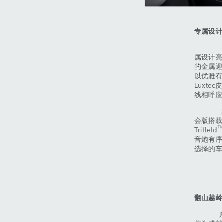
专属设
豪华汽
属设计亮
的金属
以优雅
Luxt
线相呼
精美的
会版搭载M
T
Trifleld
音炮有序
选择的
翻山越
户外探