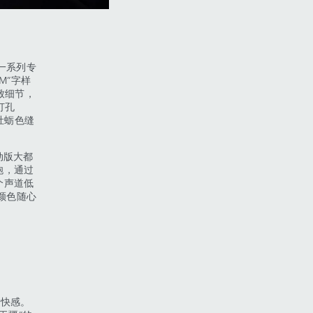
一系列专
M”字样
致细节，
打孔
牡蛎色缝
动版大都
炮，通过
个声道低
颜色随心
快感。