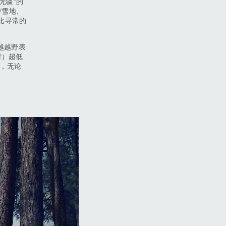
无疆”的
/雪地、
比寻常的
越越野表
时）超低
m，无论