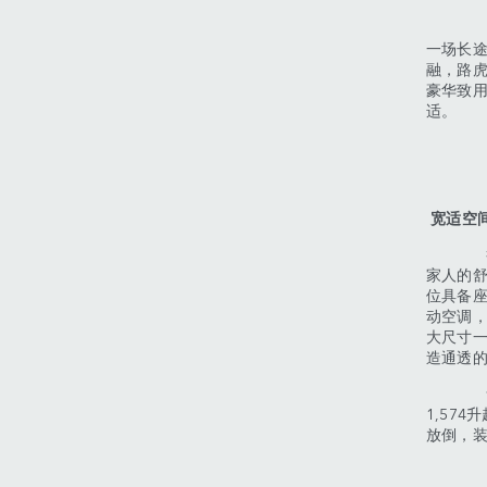
承载一
一场长
融，路
豪华致用
适。
宽适空
举家游
家人的
位具备
动空调
大尺寸
造通透
舒适体
1,57
放倒，装