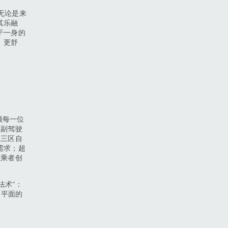
无论是来
其乐融
于一身的
、更舒
顾每一位
，副驾驶
载三区自
需求；超
驾乘者创
术”：
同平面的