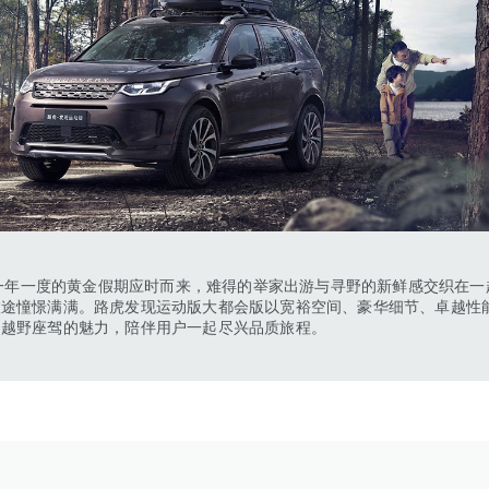
度的黄金假期应时而来，难得的举家出游与寻野的新鲜感交织在一
旅途憧憬满满。路虎发现运动版大都会版以宽裕空间、豪华细节、卓越性
秀越野座驾的魅力，陪伴用户一起尽兴品质旅程。