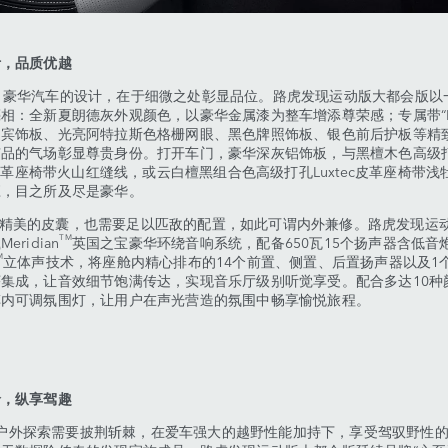
计，品质优越
车的设计，在于细微之处彰显品位。路虎发现运动版大都会版以
相：全新夏朗德灰外观颜色，以豪华金属漆为整车增添尊荣感；专属带“
迎宾饰板、光亮阿特拉斯色格栅网眼、黑色牌照饰板、银色前后护板等精
有品的气场彰显尊贵身份。打开车门，豪华深灰铝饰板，与黑檀木色高级
ec皮革座椅带火山红缝线，或云白檀黑组合色高级打孔Luxtec皮革座椅带浅
应，目之所及尽是豪华。
皮囊，也需要足以匹敌的配置，如此可谓内外兼修。路虎发现运
TM
eridian
英国之宝豪华环绕音响系统，配备650瓦15个扬声器含低音
M
立体声技术，将座舱内精心排布的14个前置、侧置、后置扬声器以及1
集成，让音效细节饱满传达，实现音乐厅级别听觉享受。配合多达10种
车内可调氛围灯，让用户在声光营造的氛围中畅享愉悦旅程。
岭，纵享驾趣
索需要披荆斩棘，在爱车强大的越野性能加持下，享受驾驭野性的