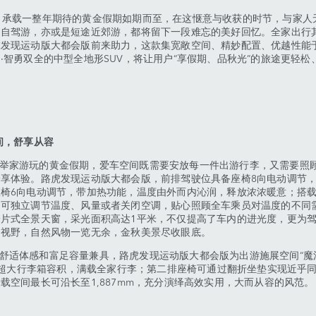
整年期待的黄金假期如期而至，在这惬意与收获的时节，与家人
途自驾游，亦或是短途近郊游，都将留下一段难忘的美好回忆。全家出行
虎发现运动版大都会版前来助力，这款集宽敞空间、精妙配置、优越性能
·智勇双全的中型全地形SUV，将让用户“享假期、品秋光”的旅途更轻松
间，舒享从容
玩的黄金假期，爱车空间既需要安放每一件出游行李，又需要照
舒享体验。路虎发现运动版大都会版，前排驾驶位具备座椅8向电动调节
座椅6向电动调节，带加热功能，温度由外而内沁润，释放浓浓暖意；搭
，可独立调节温度、风量或者关闭空调，贴心照顾全车乘员对温度的不同
一片式全景天窗，采光面积高达1平米，不仅提高了车内的进光度，更为
的视野，自然风物一览无余，金秋美景尽收眼底。
感和富足容量兼具，路虎发现运动版大都会版为出游施展空间“魔法
4升超大行李箱容积，满载全家行李；第二排座椅可通过翻折坐垫实现近乎
载空间最长可沿长至1,887mm，充分演绎高效实用，大而从容的风范。