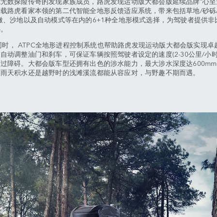
无数探险传奇的发现家族成员，路虎发现运动版大都会版延续品牌“心至
载路虎看家本领的第二代智能全地形反馈适应系统，带来包括草地/砂砾
辙、沙地以及自动模式等在内的6+1种全地形模式选择，为驾驶者提供非
心。
 ATPC全地形进程控制系统也帮助路虎发现运动版大都会版实现卓
自动调整油门和刹车，可保证车辆按照驾驶者设定的速度(2-30公里/小
过障碍。大都会版车型还拥有出色的涉水能力，最大涉水深度达600m
的雨天积水还是越野时的浅滩溪流都能从容应对，与野趣不期而遇。