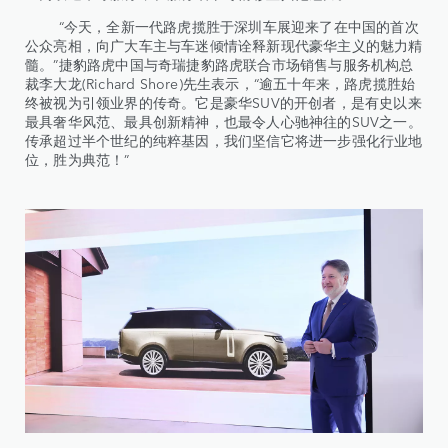
“今天，全新一代路虎揽胜于深圳车展迎来了在中国的首次
公众亮相，向广大车主与车迷倾情诠释新现代豪华主义的魅力精
髓。”捷豹路虎中国与奇瑞捷豹路虎联合市场销售与服务机构总
裁李大龙(Richard Shore)先生表示，“逾五十年来，路虎揽胜始
终被视为引领业界的传奇。它是豪华SUV的开创者，是有史以来
最具奢华风范、最具创新精神，也最令人心驰神往的SUV之一。
传承超过半个世纪的纯粹基因，我们坚信它将进一步强化行业地
位，胜为典范！”