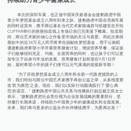
本次的深圳车展，也正值中国宋庆龄基金会捷豹路虎中国
青少年梦想基金成立八周年到来之际。捷豹路虎中国在亮相车展
的同时还宣布，携手两位著名当代艺术家陈彧君与邬建安在开拍
CUPPAR举行的慈善拍卖线上专场日前已完美落下帷幕。拍卖期
间，两位艺术家的倾心之作备受市场的关注与喜爱。而此次筹得
善款中的近34万元人民币将率先捐献给梦想基金，用于云南昭
通捷豹路虎希望小学开展营养膳食计划，增设营养早餐，保证孩
子们能够得到充足、均衡、全面营养的同时，也让孩子们可以更
加专注于自身与学业的发展。营养膳食计划有望在9月1日开
始，届时希望小学的孩子们便可以元气满满的迎接新学期！
“为了庆祝梦想基金成立八周年和全新一代路虎揽胜的上
市，我们特别与两位中国艺术家携手再创公益之举，从多维度塑
造‘胜为典范’之姿。现在，我们以实际行动圆满践行了‘爱心典
范’的诺言。” 捷豹路虎中国公共关系与传播执行副总裁王燕女士
表示，“捷豹路虎把社会责任视为企业发展战略的重要部分，坚
持履行长期承诺，持续助力中国青少年的健康成长和全面发展。
未来，我们将与更多的公益合作伙伴继续携手，为爱再出发！”