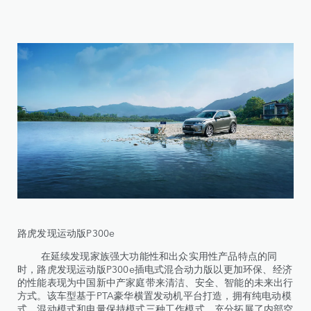
路虎发现运动版P300e
在延续发现家族强大功能性和出众实用性产品特点的同
时，路虎发现运动版P300e插电式混合动力版以更加环保、经济
的性能表现为中国新中产家庭带来清洁、安全、智能的未来出行
方式。该车型基于PTA豪华横置发动机平台打造，拥有纯电动模
式、混动模式和电量保持模式三种工作模式，充分拓展了内部空