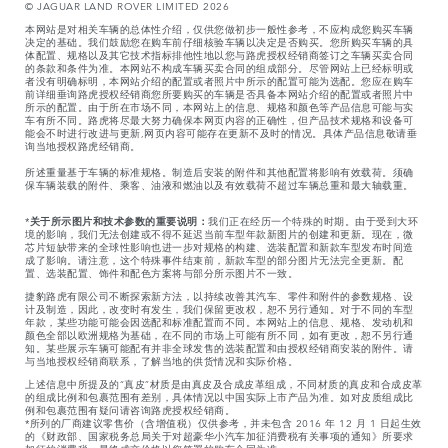
© JAGUAR LAND ROVER LIMITED 2026
本网站是对相关车辆的总体性介绍，仅供您做初步一般性参考，不应构成您购买车辆
决定的基础。我们鼓励您在购车前仔细核验车辆以决定是否购买。您所购买车辆的具
体配置、规格以及其它技术指标排他性地以您与路虎授权经销商签订之车辆买卖合同
的条款和条件为准。本网站不构成车辆买卖合同的组成部分。尽管网站上已经标明或
者没有明确标明，本网站介绍的配置或者照片中所示的配置可能为选配。您应在购车
前详细垂询路虎授权经销商您所要购买的车辆是否具备本网站介绍的配置或者照片中
所示的配置。由于所在市场不同，本网站上的信息、规格和颜色等产品信息可能与实
车有所不同。路虎将尽最大努力确保本网页内容的正确性，但产品技术规格和设备可
能会不时进行改进与更新,网页内容可能存在更新不及时的情况。具体产品信息敬请垂
询当地授权路虎经销商。
所述重量基于车辆的标准规格。制造后安装的附件和其他配置将影响有效载荷。须确
保车辆装载的附件、乘客、油液和燃油以及有效载荷不超过车辆总重和最大轴载重。
*
关于所示图片和技术参数的重要说明：
我们正在经历一个特殊的时期。由于受到大环
境的影响，我们无法创建或不得不延迟当前车型年款新图片的创建和更新。现在，微
芯片短缺带来的全球性影响也进一步对规格的构建、选装配置和新款车型发布时间造
成了影响。请注意，这个特殊事件结束前，新款车型的部分图片无法完全更新。配
置、选装配置、饰件和配色方案将与部分所示图片不一致。
捷豹路虎有限公司不断探索新方法，以持续改善其汽车、零件和附件的参数规格、设
计及制造，因此，改变时有发生，我们保留更改权，恕不另行通知。对于不同的车型
年款，某些功能可能会因选配和标准配置而不同。本网站上的信息、规格、发动机和
颜色全部以欧洲规格为基础，在不同的市场上可能有所不同，如有更改，恕不另行通
知。某些展示车辆可能配有并非全球发售的选装配置和由授权经销商安装的附件。请
与当地授权经销商联系，了解当地的供货情况和实际价格。
上述信息中所提及的“真皮”材质是由真皮及合成皮革组成，不同材质的真皮和合成皮革
的组成比例和包裹范围有差别，具体情况以中国实际上市产品为准。如对皮质组成比
例和包裹范围有疑问请咨询路虎授权经销商。
*所列的厂商建议零售价（含增值税）仅供参考，并未包含 2016 年 12 月 1 日起生效
的《财政部、国家税务总局关于对超豪华小汽车加征消费税有关事项的通知》所要求
加征的消费税，最终成交价格以您签署的购车合同为准。