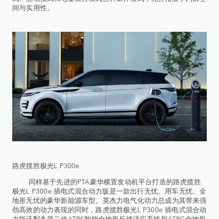
间与实用性。
路虎揽胜极光L P300e
同样基于先进的PTA豪华横置发动机平台打造的路虎揽胜
极光L P300e 插电式混合动力版是一款出行无忧、用车无忧、全
地形无忧的豪华新能源车型。英杰力电气化动力总成为其带来强
劲高效的动力表现的同时，路虎揽胜极光L P300e 插电式混合动
力版还配备第二代ATRS智能全地形反馈适应系统和ATPC全地形