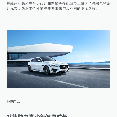
曜黑运动版还在车身设计和内饰等多处细节上融入了亮黑色的设
计元素，为追求个性的消费者带来与众不同的潮流选择。
捷豹XEL
持续助力青少年健康成长