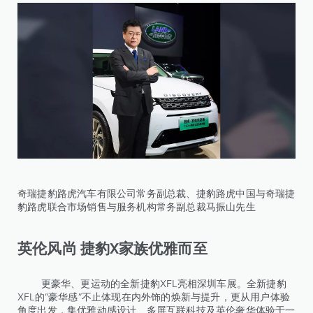
奇瑞捷豹路虎汽车有限公司常务副总裁、捷豹路虎中国与奇瑞捷
豹路虎联合市场销售与服务机构常务副总裁马振山先生
英伦风尚 捷豹X家族优雅而至
更豪华、更运动的全新捷豹XFL亮相深圳车展。全新捷豹
XFL的“豪华感”不止体现在内外饰的焕新与提升，更从用户体验
角度出发，集优雅动感设计、多屏互联科技及英伦奢华体验于一