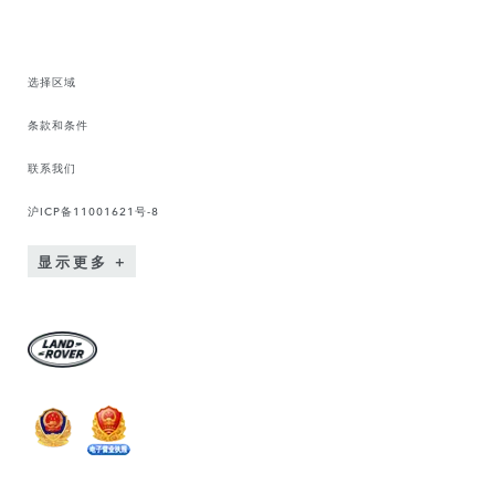
选择区域
条款和条件
联系我们
沪ICP备11001621号-8
显示更多