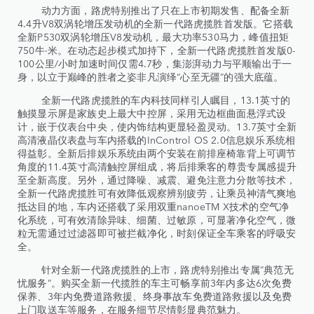
动力方面，路虎特别推出了只在上市初期发售、配备全新
4.4升V8双涡轮增压发动机的全新一代路虎揽胜首发版。它搭载
全新P530双涡轮增压V8发动机，最大功率530马力，峰值扭矩
750牛·米。在动态起步模式加持下，全新一代路虎揽胜首发版0-
100公里/小时加速时间仅需4.7秒，集澎湃动力与平顺输出于一
身，以立于巅峰的胜者之姿非凡演绎“心至无疆”的强大底蕴。
全新一代路虎揽胜的车内科技同样引人瞩目，13.1英寸的
触摸显示屏是家族史上最大中控屏，采用无边框曲面悬浮式设
计，嵌于仪表台中央，使内饰结构更显轻盈灵动。13.7英寸全新
高清液晶仪表盘与车内搭载的InControl OS 2.0信息娱乐系统相
得益彰。全新后排娱乐系统由两个安装在前排座椅靠背上可调节
角度的11.4英寸高清触控屏组成，将后排乘客的尊贵专属感提升
至全新高度。另外，通过降噪、减震、避免注意力分散等技术，
全新一代路虎揽胜可有效降低观察辨别疲劳，让乘员神清气爽地
抵达目的地，车内还搭载了采用双重nanoeTM X技术的空气净
化系统，可有效清除异味、细菌、过敏原，可显著净化空气，微
粒无需通过过滤器即可被拦截净化，时刻保证全车乘客的呼吸安
全。
针对全新一代路虎揽胜的上市，路虎特别推出专属“典范无
忧服务”。购买全新一代揽胜的车主可畅享前3年内多达6次免费
保养、3年内免费道路救援、终身事故车免费道路救援以及免费
上门取送车等服务，在服务细节尽情彰显典范魅力。