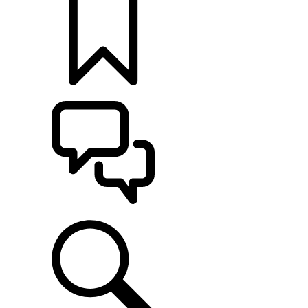
定制
支持