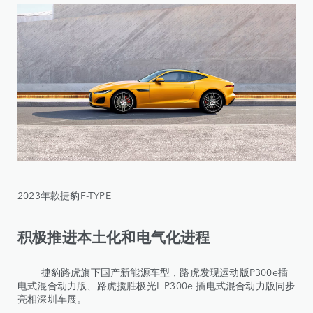
2023年款捷豹F-TYPE
积极推进本土化和电气化进程
捷豹路虎旗下国产新能源车型，路虎发现运动版P300e插
电式混合动力版、路虎揽胜极光L P300e 插电式混合动力版同步
亮相深圳车展。