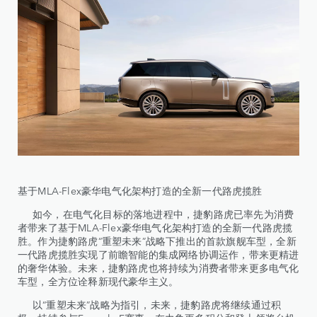
基于MLA-Flex豪华电气化架构打造的全新一代路虎揽胜
如今，在电气化目标的落地进程中，捷豹路虎已率先为消费
者带来了基于MLA-Flex豪华电气化架构打造的全新一代路虎揽
胜。作为捷豹路虎“重塑未来”战略下推出的首款旗舰车型，全新
一代路虎揽胜实现了前瞻智能的集成网络协调运作，带来更精进
的奢华体验。未来，捷豹路虎也将持续为消费者带来更多电气化
车型，全方位诠释新现代豪华主义。
以“重塑未来”战略为指引，未来，捷豹路虎将继续通过积