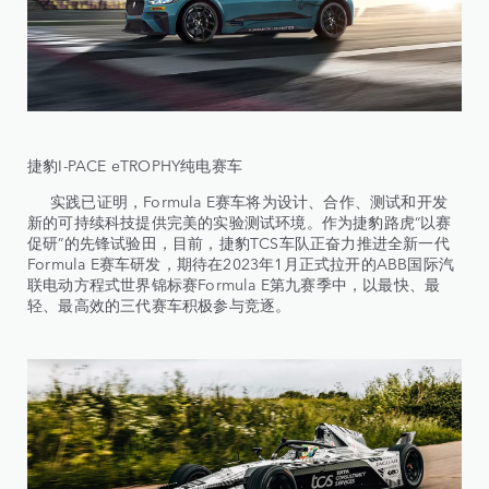
捷豹I-PACE eTROPHY纯电赛车
实践已证明，Formula E赛车将为设计、合作、测试和开发
新的可持续科技提供完美的实验测试环境。作为捷豹路虎“以赛
促研”的先锋试验田，目前，捷豹TCS车队正奋力推进全新一代
Formula E赛车研发，期待在2023年1月正式拉开的ABB国际汽
联电动方程式世界锦标赛Formula E第九赛季中，以最快、最
轻、最高效的三代赛车积极参与竞逐。