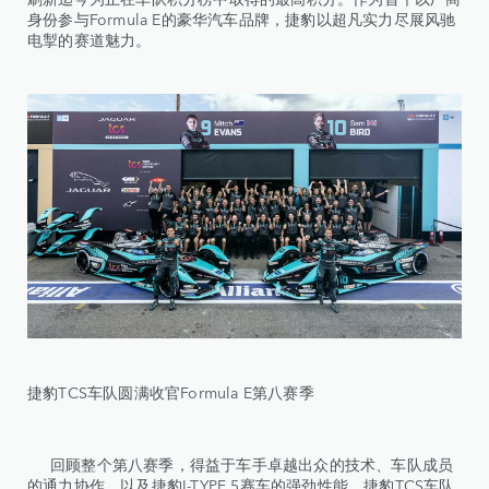
身份参与Formula E的豪华汽车品牌，捷豹以超凡实力尽展风驰
电掣的赛道魅力。
捷豹TCS车队圆满收官Formula E第八赛季
回顾整个第八赛季，得益于车手卓越出众的技术、车队成员
的通力协作，以及捷豹I-TYPE 5赛车的强劲性能，捷豹TCS车队