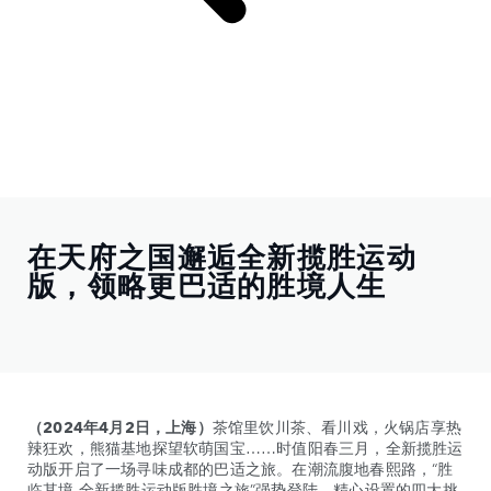
在天府之国邂逅全新揽胜运动
版，领略更巴适的胜境人生
（2024年4月2日，上海）
茶馆里饮川茶、看川戏，火锅店享热
辣狂欢，熊猫基地探望软萌国宝……时值阳春三月，全新揽胜运
动版开启了一场寻味成都的巴适之旅。在潮流腹地春熙路，“胜
临其境 全新揽胜运动版胜境之旅”强势登陆。精心设置的四大挑