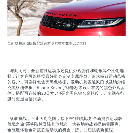
全新揽胜运动版搭配辨识鲜明的智能数字LED大灯
与此同时，全新揽胜运动版还提供外观套件和轮毂等个性化选
择，让客户可以根据喜好量身定制专属座驾。追求极致运动风格
的客户，可选择包含亮黑色格栅、发动机舱盖通风口以及纳尔维
克黑格栅饰框、Range Rover字样徽标等设计在内的黑色外观套
件，搭配可选装的23英寸5辐亮光黑色铝合金轮毂，让车辆在行
进时更显自信张扬。
纵驰挑战，不止天府之国，接下来“胜临其境 全新揽胜运动版
胜境之旅”还将陆续登陆其他城市，为各地挑战者提供零距离、
全维度体验全新揽胜运动版的机会，携手共启挑战新征程。