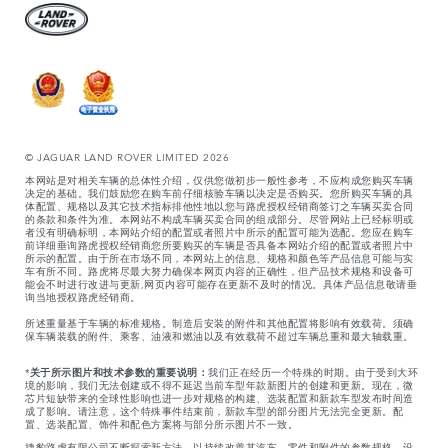
© JAGUAR LAND ROVER LIMITED 2026
本网站是对相关车辆的总体性介绍，仅供您做初步一般性参考，不应构成您购买车辆
决定的基础。我们鼓励您在购车前仔细核验车辆以决定是否购买。您所购买车辆的具
体配置、规格以及其它技术指标排他性地以您与路虎授权经销商签订之车辆买卖合同
的条款和条件为准。本网站不构成车辆买卖合同的组成部分。尽管网站上已经标明或
者没有明确标明，本网站介绍的配置或者照片中所示的配置可能为选配。您应在购车
前详细垂询路虎授权经销商您所要购买的车辆是否具备本网站介绍的配置或者照片中
所示的配置。由于所在市场不同，本网站上的信息、规格和颜色等产品信息可能与实
车有所不同。路虎将尽最大努力确保本网页内容的正确性，但产品技术规格和设备可
能会不时进行改进与更新,网页内容可能存在更新不及时的情况。具体产品信息敬请垂
询当地授权路虎经销商。
所述重量基于车辆的标准规格。制造后安装的附件和其他配置将影响有效载荷。须确
保车辆装载的附件、乘客、油液和燃油以及有效载荷不超过车辆总重和最大轴载重。
*
关于所示图片和技术参数的重要说明：
我们正在经历一个特殊的时期。由于受到大环
境的影响，我们无法创建或不得不延迟当前车型年款新图片的创建和更新。现在，微
芯片短缺带来的全球性影响也进一步对规格的构建、选装配置和新款车型发布时间造
成了影响。请注意，这个特殊事件结束前，新款车型的部分图片无法完全更新。配
置、选装配置、饰件和配色方案将与部分所示图片不一致。
捷豹路虎有限公司不断探索新方法，以持续改善其汽车、零件和附件的参数规格、设