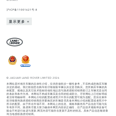
沪ICP备11001621号-8
显示更多
© JAGUAR LAND ROVER LIMITED 2026
本网站是对相关车辆的总体性介绍，仅供您做初步一般性参考，不应构成您购买车辆
决定的基础。我们鼓励您在购车前仔细核验车辆以决定是否购买。您所购买车辆的具
体配置、规格以及其它技术指标排他性地以您与路虎授权经销商签订之车辆买卖合同
的条款和条件为准。本网站不构成车辆买卖合同的组成部分。尽管网站上已经标明或
者没有明确标明，本网站介绍的配置或者照片中所示的配置可能为选配。您应在购车
前详细垂询路虎授权经销商您所要购买的车辆是否具备本网站介绍的配置或者照片中
所示的配置。由于所在市场不同，本网站上的信息、规格和颜色等产品信息可能与实
车有所不同。路虎将尽最大努力确保本网页内容的正确性，但产品技术规格和设备可
能会不时进行改进与更新,网页内容可能存在更新不及时的情况。具体产品信息敬请垂
询当地授权路虎经销商。