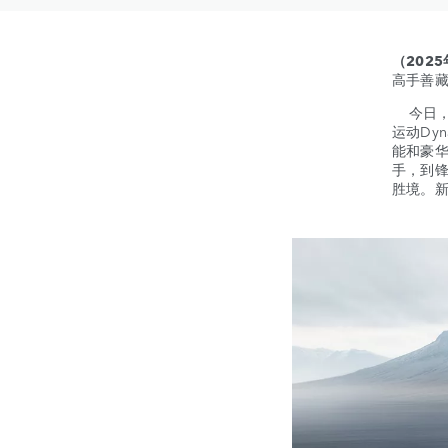
（202
高手善
今日，
运动Dy
能和豪
手，到
胜境。新