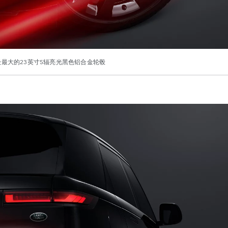
最大的23英寸5辐亮光黑色铝合金轮毂