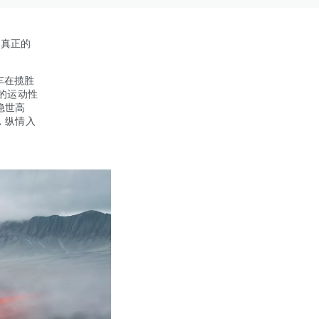
。真正的
车在揽胜
下的运动性
隐世高
，纵情入