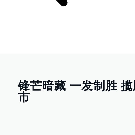
锋芒暗藏 一发制胜 
市