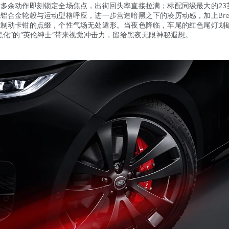
多余动作即刻锁定全场焦点，出街回头率直接拉满；标配同级最大的23
铝合金轮毂与运动型格呼应，进一步营造暗黑之下的凌厉动感，加上Bre
色制动卡钳的点缀，个性气场无处遁形。当夜色降临，车尾的红色尾灯划
黑化”的“英伦绅士”带来视觉冲击力，留给黑夜无限神秘遐想。