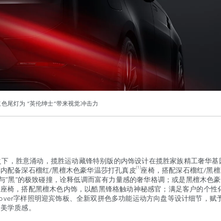
色尾灯为 “英伦绅士”带来视觉冲击力
下，胜意涌动，揽胜运动藏锋特别版的内饰设计在揽胜家族精工奢华基
[1]
内配备深石榴红/黑檀木色豪华温莎打孔真皮
座椅，搭配深石榴红/黑
”与“黑”的极致碰撞，诠释低调而富有力量感的奢华格调；或是黑檀木色
皮座椅，搭配黑檀木色内饰，以酷黑锋格触动神秘感官；满足客户的个性
e Rover字样照明迎宾饰板、全新双拼色多功能运动方向盘等设计细节，赋
的美学质感。