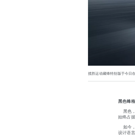
揽胜运动藏锋特别版于今日
黑色锋格
黑色，
始终占
如今，
设计语