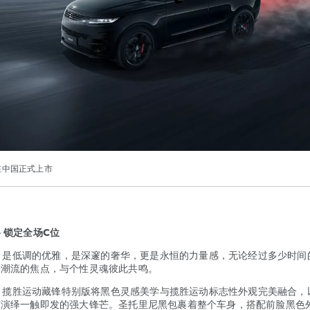
在中国正式上市
 锁定全场C位
是低调的优雅，是深邃的奢华，更是永恒的力量感，无论经过多少时间
据潮流的焦点，与个性灵魂彼此共鸣。
揽胜运动藏锋特别版将黑色灵感美学与揽胜运动标志性外观完美融合，
言演绎一触即发的强大锋芒。圣托里尼黑包裹着整个车身，搭配前脸黑色