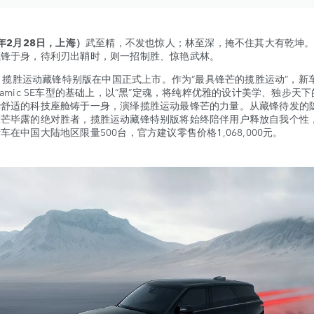
5年2月28日，上海）
武至精，不发也惊人；林至深，掩不住其大有乾坤
藏锋于身，待利刃出鞘时，则一招制胜、惊艳武林。
揽胜运动藏锋特别版在中国正式上市。作为“最具锋芒的揽胜运动”，新
namic SE车型的基础上，以“黑”定魂，将纯粹优雅的设计美学、独步天
华舒适的科技座舱铸于一身，演绎揽胜运动最锋芒的力量。从藏锋待发的
锋芒毕露的绝对胜者，揽胜运动藏锋特别版将始终陪伴用户释放自我个性
车在中国大陆地区限量500台，官方建议零售价格1,068,000元。