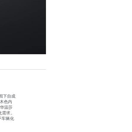
因下自成
檀木色内
豪华温莎
化需求。
予车辆化