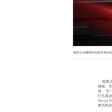
揽胜运动藏锋特别版车尾的红
暗黑之
锋格。车
饰，“红
打孔真
Rang
繁为简