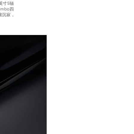
英寸5辐
mbo四
破沉寂，