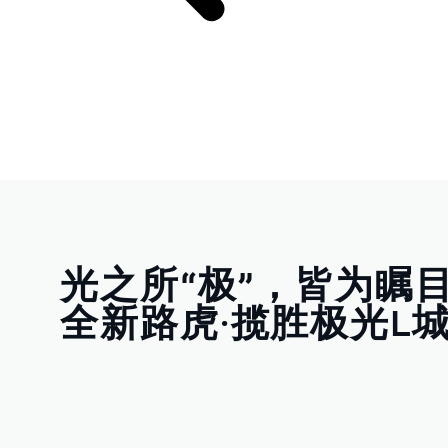
光之所“极”，皆为瞩
全新路虎·揽胜极光L