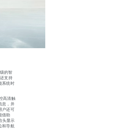
级的智
，还支持
能系统时
中控高清触
信息，并
用户还可
能借助
抬头显示
位和导航