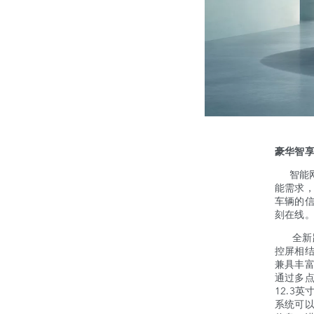
豪华智
智能网
能需求
车辆的
刻在线
全新路虎
控屏相
兼具丰
通过多
12.3
系统可