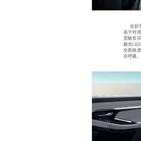
在舒享
基于对用
宽敞音
极光L
全新路虎
在呼吸