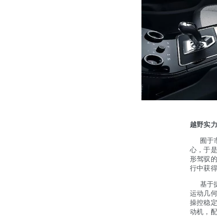
越野实
囿于市
心，于
形驾驭
行中获
基于捷
运动几
操控稳定
动机，配