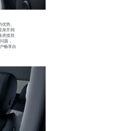
的优势。
置身开阔
路虎揽胜
全问题，
用户畅享自