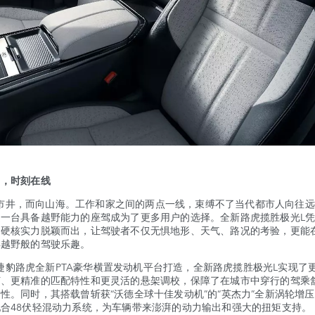
力，时刻在线
井，而向山海。工作和家之间的两点一线，束缚不了当代都市人向往远
是一台具备越野能力的座驾成为了更多用户的选择。全新路虎揽胜极光L
的硬核实力脱颖而出，让驾驶者不仅无惧地形、天气、路况的考验，更能
得越野般的驾驶乐趣。
豹路虎全新PTA豪华横置发动机平台打造，全新路虎揽胜极光L实现了
何、更精准的匹配特性和更灵活的悬架调校，保障了在城市中穿行的驾乘
性。同时，其搭载曾斩获“沃德全球十佳发动机”的“英杰力”全新涡轮增
合48伏轻混动力系统，为车辆带来澎湃的动力输出和强大的扭矩支持。