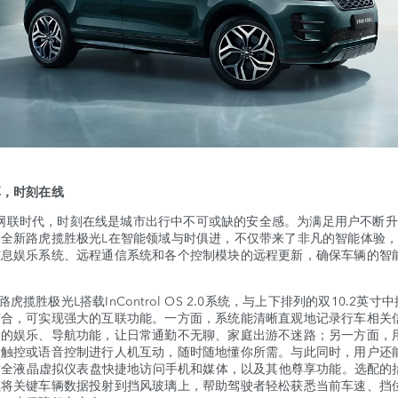
享，时刻在线
联时代，时刻在线是城市出行中不可或缺的安全感。为满足用户不断升
，全新路虎揽胜极光L在智能领域与时俱进，不仅带来了非凡的智能体验
信息娱乐系统、远程通信系统和各个控制模块的远程更新，确保车辆的智
。
揽胜极光L搭载InControl OS 2.0系统，与上下排列的双10.2英寸
结合，可实现强大的互联功能。一方面，系统能清晰直观地记录行车相关
富的娱乐、导航功能，让日常通勤不无聊、家庭出游不迷路；另一方面，
点触控或语音控制进行人机互动，随时随地懂你所需。与此同时，用户还
英寸全液晶虚拟仪表盘快捷地访问手机和媒体，以及其他尊享功能。选配的
以将关键车辆数据投射到挡风玻璃上，帮助驾驶者轻松获悉当前车速、挡