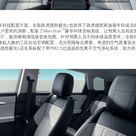
科技配置方面，全新路虎揽胜极光L也发挥了路虎揽胜家族最年轻成员
TM
户需求的洞察，配备了Meridian
豪华环绕音响系统，让驾乘人员宛若
乐厅，被清晰饱满现场音效包围。针对驾乘人员不同体感温度需求，全新
以体贴入微的三区自动空调配置，充分照顾每位乘客。考虑到空气质量安
揽胜极光L还全系标配了带PM2.5过滤器的负离子空气净化系统，助力
。