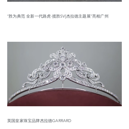
“胜为典范 全新一代路虎·揽胜SV|杰拉德主题展”亮相广州
英国皇家珠宝品牌杰拉德GARRARD