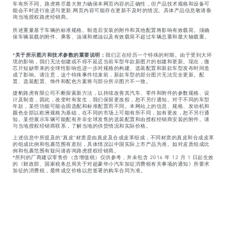
车有所不同。路虎将尽最大努力确保本网页内容的正确性，但产品技术规格和设备可
能会不时进行改进与更新,网页内容可能存在更新不及时的情况。具体产品信息敬请垂
询当地授权路虎经销商。
所述重量基于车辆的标准规格。制造后安装的附件和其他配置将影响有效载荷。须确
保车辆装载的附件、乘客、油液和燃油以及有效载荷不超过车辆总重和最大轴载重。
*
关于所示图片和技术参数的重要说明：
我们正在经历一个特殊的时期。由于受到大环
境的影响，我们无法创建或不得不延迟当前车型年款新图片的创建和更新。现在，微
芯片短缺带来的全球性影响也进一步对规格的构建、选装配置和新款车型发布时间造
成了影响。请注意，这个特殊事件结束前，新款车型的部分图片无法完全更新。配
置、选装配置、饰件和配色方案将与部分所示图片不一致。
捷豹路虎有限公司不断探索新方法，以持续改善其汽车、零件和附件的参数规格、设
计及制造，因此，改变时有发生，我们保留更改权，恕不另行通知。对于不同的车型
年款，某些功能可能会因选配和标准配置而不同。本网站上的信息、规格、发动机和
颜色全部以欧洲规格为基础，在不同的市场上可能有所不同，如有更改，恕不另行通
知。某些展示车辆可能配有并非全球发售的选装配置和由授权经销商安装的附件。请
与当地授权经销商联系，了解当地的供货情况和实际价格。
上述信息中所提及的“真皮”材质是由真皮及合成皮革组成，不同材质的真皮和合成皮革
的组成比例和包裹范围有差别，具体情况以中国实际上市产品为准。如对皮质组成比
例和包裹范围有疑问请咨询路虎授权经销商。
*所列的厂商建议零售价（含增值税）仅供参考，并未包含 2016 年 12 月 1 日起生效
的《财政部、国家税务总局关于对超豪华小汽车加征消费税有关事项的通知》所要求
加征的消费税，最终成交价格以您签署的购车合同为准。