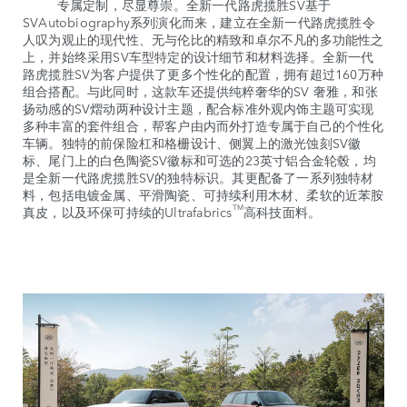
专属定制，尽显尊崇。全新一代路虎揽胜SV基于
SVAutobiography系列演化而来，建立在全新一代路虎揽胜令
人叹为观止的现代性、无与伦比的精致和卓尔不凡的多功能性之
上，并始终采用SV车型特定的设计细节和材料选择。全新一代
路虎揽胜SV为客户提供了更多个性化的配置，拥有超过160万种
组合搭配。与此同时，这款车还提供纯粹奢华的SV 奢雅，和张
扬动感的SV熠动两种设计主题，配合标准外观内饰主题可实现
多种丰富的套件组合，帮客户由内而外打造专属于自己的个性化
车辆。独特的前保险杠和格栅设计、侧翼上的激光蚀刻SV徽
标、尾门上的白色陶瓷SV徽标和可选的23英寸铝合金轮毂，均
是全新一代路虎揽胜SV的独特标识。其更配备了一系列独特材
料，包括电镀金属、平滑陶瓷、可持续利用木材、柔软的近苯胺
TM
真皮，以及环保可持续的Ultrafabrics
高科技面料。