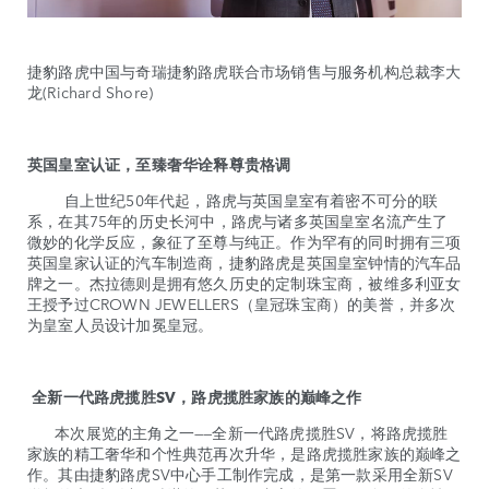
捷豹路虎中国与奇瑞捷豹路虎联合市场销售与服务机构总裁李大
龙(Richard Shore)
英国皇室认证，至臻奢华诠释尊贵格调
自上世纪50年代起，路虎与英国皇室有着密不可分的联
系，在其75年的历史长河中，路虎与诸多英国皇室名流产生了
微妙的化学反应，象征了至尊与纯正。作为罕有的同时拥有三项
英国皇家认证的汽车制造商，捷豹路虎是英国皇室钟情的汽车品
牌之一。杰拉德则是拥有悠久历史的定制珠宝商，被维多利亚女
王授予过CROWN JEWELLERS（皇冠珠宝商）的美誉，并多次
为皇室人员设计加冕皇冠。
全新一代路虎揽胜SV，路虎揽胜家族的巅峰之作
本次展览的主角之一——全新一代路虎揽胜SV，将路虎揽胜
家族的精工奢华和个性典范再次升华，是路虎揽胜家族的巅峰之
作。其由捷豹路虎SV中心手工制作完成，是第一款采用全新SV