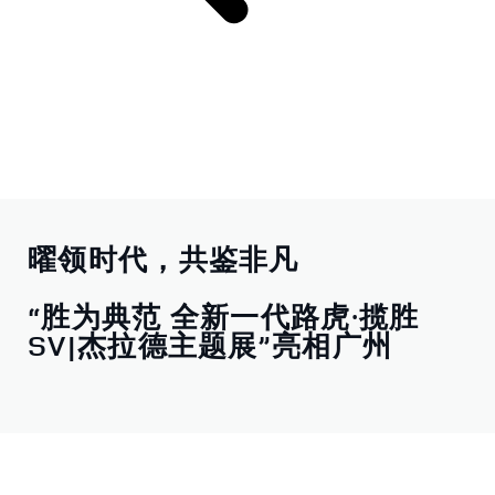
曜领时代，共鉴非凡
“胜为典范 全新一代路虎·揽胜
SV|杰拉德主题展”亮相广州