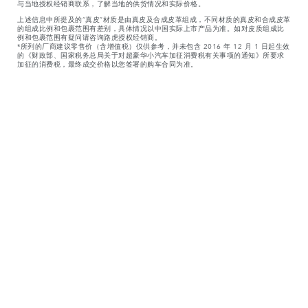
与当地授权经销商联系，了解当地的供货情况和实际价格。
上述信息中所提及的“真皮”材质是由真皮及合成皮革组成，不同材质的真皮和合成皮革
的组成比例和包裹范围有差别，具体情况以中国实际上市产品为准。如对皮质组成比
例和包裹范围有疑问请咨询路虎授权经销商。
*所列的厂商建议零售价（含增值税）仅供参考，并未包含 2016 年 12 月 1 日起生效
的《财政部、国家税务总局关于对超豪华小汽车加征消费税有关事项的通知》所要求
加征的消费税，最终成交价格以您签署的购车合同为准。