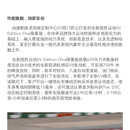
性能旗舰，独家首创
由捷豹路虎高级定制中心SV部门匠心打造的全新揽胜运动SV
Edition One限量版，在传承品牌强大运动性能和全地形实力的
基础上，融入赛道级的动力系统、创新底盘技术，以及先进制动
系统，直至打磨出这一能代表新现代豪华主义最高性能水准的旗
舰之作。
全新揽胜运动SV Edition One限量版搭载635马力并配备轻
度混合动力技术的全新双涡轮增压V8发动机，可实现750牛·米
的峰值扭矩。同时，新车对转向、八速自动变速箱、油门响应、
排气声浪和底盘等进行了全面优化，并新增了全新SV模式。在
该模式下，客户可以一键强化车辆动态响应并改变运动姿态，使
车身离地间隙降低15毫米，还可激活以赛道为取向的Trac DSC
动态稳定控制系统，最终实现极速可达290公里/小时，0-100公
里/小时加速仅需3.8秒的跑车级驾驶体验。