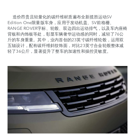
造价昂贵且轻量化的碳纤维材质遍布全新揽胜运动SV
Edition One限量版车身，应用于发动机盖、SV前格栅、
RANGE ROVER字标、轮毂、双边四出运动排气，以及车内座椅
背板和内饰板等处，彰显车辆奢华运动感的同时，减轻了76公
斤的车身重量。其中，业内首创的23英寸碳纤维轮毂，运用双
五辐设计，配有碳纤维斜纹饰面，对比23英寸合金轮毂整体减
轻了36公斤，显著提升了整车的加速性和操控灵敏度。