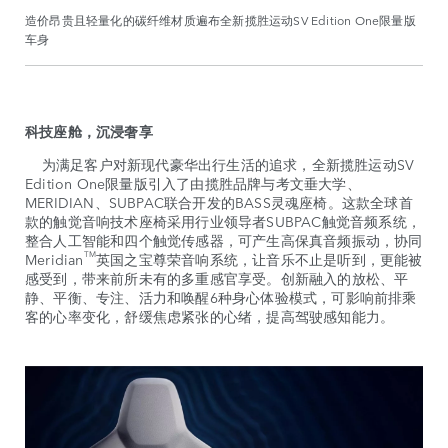
造价昂贵且轻量化的碳纤维材质遍布全新揽胜运动SV Edition One限量版
车身
科技座舱，沉浸奢享
为满足客户对新现代豪华出行生活的追求，全新揽胜运动SV
Edition One限量版引入了由揽胜品牌与考文垂大学、
MERIDIAN、SUBPAC联合开发的BASS灵魂座椅。这款全球首
款的触觉音响技术座椅采用行业领导者SUBPAC触觉音频系统，
整合人工智能和四个触觉传感器，可产生高保真音频振动，协同
TM
Meridian
英国之宝尊荣音响系统，让音乐不止是听到，更能被
感受到，带来前所未有的多重感官享受。创新融入的放松、平
静、平衡、专注、活力和唤醒6种身心体验模式，可影响前排乘
客的心率变化，舒缓焦虑紧张的心绪，提高驾驶感知能力。