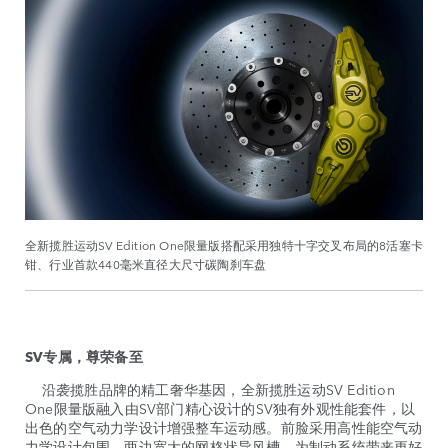
全新揽胜运动SV Edition One限量版搭配采用独特十字交叉布局的8活塞卡
钳、行业首款440毫米直径大尺寸碳陶刹车盘
SV专属，尊荣备至
沿袭揽胜品牌的精工奢华基因，全新揽胜运动SV Edition
One限量版融入由SV部门精心设计的SV独有外观性能套件，以
出色的空气动力学设计增强整车运动感。前脸采用高性能空气动
力学设计包围，两边宽大的网格状导风槽，为制动系统带来更好