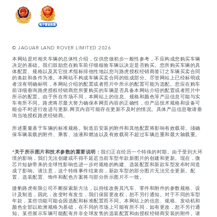
© JAGUAR LAND ROVER LIMITED 2026
本网站是对相关车辆的总体性介绍，仅供您做初步一般性参考，不应构成您购买车辆
决定的基础。我们鼓励您在购车前仔细核验车辆以决定是否购买。您所购买车辆的具
体配置、规格以及其它技术指标排他性地以您与路虎授权经销商签订之车辆买卖合同
的条款和条件为准。本网站不构成车辆买卖合同的组成部分。尽管网站上已经标明或
者没有明确标明，本网站介绍的配置或者照片中所示的配置可能为选配。您应在购车
前详细垂询路虎授权经销商您所要购买的车辆是否具备本网站介绍的配置或者照片中
所示的配置。由于所在市场不同，本网站上的信息、规格和颜色等产品信息可能与实
车有所不同。路虎将尽最大努力确保本网页内容的正确性，但产品技术规格和设备可
能会不时进行改进与更新,网页内容可能存在更新不及时的情况。具体产品信息敬请垂
询当地授权路虎经销商。
所述重量基于车辆的标准规格。制造后安装的附件和其他配置将影响有效载荷。须确
保车辆装载的附件、乘客、油液和燃油以及有效载荷不超过车辆总重和最大轴载重。
*
关于所示图片和技术参数的重要说明：
我们正在经历一个特殊的时期。由于受到大环
境的影响，我们无法创建或不得不延迟当前车型年款新图片的创建和更新。现在，微
芯片短缺带来的全球性影响也进一步对规格的构建、选装配置和新款车型发布时间造
成了影响。请注意，这个特殊事件结束前，新款车型的部分图片无法完全更新。配
置、选装配置、饰件和配色方案将与部分所示图片不一致。
捷豹路虎有限公司不断探索新方法，以持续改善其汽车、零件和附件的参数规格、设
计及制造，因此，改变时有发生，我们保留更改权，恕不另行通知。对于不同的车型
年款，某些功能可能会因选配和标准配置而不同。本网站上的信息、规格、发动机和
颜色全部以欧洲规格为基础，在不同的市场上可能有所不同，如有更改，恕不另行通
知。某些展示车辆可能配有并非全球发售的选装配置和由授权经销商安装的附件。请