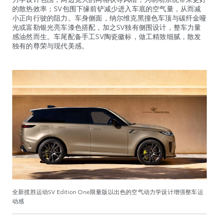
的散热效率；SV包围下缘前铲减少进入车底的空气量，从而减
小正向行驶的阻力。车身侧面，纳尔维克黑撞色车顶与碳纤金哑
光或富勒银光亮车漆色搭配，加之SV独有侧围设计，整车力量
感油然而生。车尾配备手工SV陶瓷徽标，做工精致细腻，散发
独有的尊荣与现代美感。
全新揽胜运动SV Edition One限量版以出色的空气动力学设计增强整车运
动感