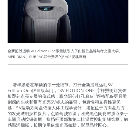
全新揽胜运动SV Edition One限量版引入了由揽胜品牌与考文垂大学、
MERIDIAN、SUBPAC联合开发的BASS灵魂座椅
奢华渗透在车辆的每一处细节。打开全新揽胜运动SV
Edition One限量版车门，“SV EDITION ONE”字样照明迎宾饰
[1]
板即刻点亮专属的仪式感；豪华温莎打孔真皮
座椅配备更具雕
刻感的头枕和带有光亮SV标志的靠背，包裹性和支撑性更优
越；SV运动方向盘依据人体工程学设计，搭配位于方向盘后方
的发光透明换挡拨片，点燃驾驶欲望；哑光黑色陶瓷材质点缀于
车辆启动按钮饰框、换挡杆顶部和第二排温度控制旋钮饰框，触
感温润细腻，长期使用依然光亮如新，彰显品牌匠心。