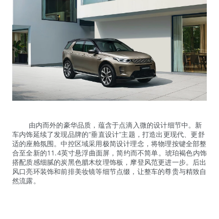
由内而外的豪华品质，蕴含于点滴入微的设计细节中。新
车内饰延续了发现品牌的“垂直设计”主题，打造出更现代、更舒
适的座舱氛围。中控区域采用极简设计理念，将物理按键全部整
合至全新
的11.4英寸悬浮曲面屏，简约而不简单。琥珀褐色内饰
搭配质感细腻的炭黑色腊木纹理饰板，摩登风范更进一步。后出
风口亮环装饰和前排美妆镜等细节点缀，让整车的尊贵与精致自
然流露。