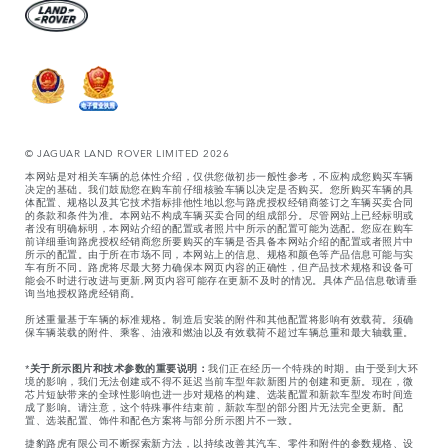
© JAGUAR LAND ROVER LIMITED 2026
本网站是对相关车辆的总体性介绍，仅供您做初步一般性参考，不应构成您购买车辆
决定的基础。我们鼓励您在购车前仔细核验车辆以决定是否购买。您所购买车辆的具
体配置、规格以及其它技术指标排他性地以您与路虎授权经销商签订之车辆买卖合同
的条款和条件为准。本网站不构成车辆买卖合同的组成部分。尽管网站上已经标明或
者没有明确标明，本网站介绍的配置或者照片中所示的配置可能为选配。您应在购车
前详细垂询路虎授权经销商您所要购买的车辆是否具备本网站介绍的配置或者照片中
所示的配置。由于所在市场不同，本网站上的信息、规格和颜色等产品信息可能与实
车有所不同。路虎将尽最大努力确保本网页内容的正确性，但产品技术规格和设备可
能会不时进行改进与更新,网页内容可能存在更新不及时的情况。具体产品信息敬请垂
询当地授权路虎经销商。
所述重量基于车辆的标准规格。制造后安装的附件和其他配置将影响有效载荷。须确
保车辆装载的附件、乘客、油液和燃油以及有效载荷不超过车辆总重和最大轴载重。
*
关于所示图片和技术参数的重要说明：
我们正在经历一个特殊的时期。由于受到大环
境的影响，我们无法创建或不得不延迟当前车型年款新图片的创建和更新。现在，微
芯片短缺带来的全球性影响也进一步对规格的构建、选装配置和新款车型发布时间造
成了影响。请注意，这个特殊事件结束前，新款车型的部分图片无法完全更新。配
置、选装配置、饰件和配色方案将与部分所示图片不一致。
捷豹路虎有限公司不断探索新方法，以持续改善其汽车、零件和附件的参数规格、设