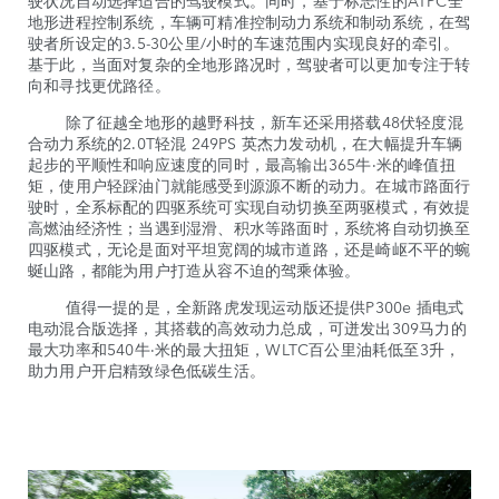
地形进程控制系统，车辆可精准控制动力系统和制动系统，在驾
驶者所设定的3.5-30公里/小时的车速范围内实现良好的牵引。
基于此，当面对复杂的全地形路况时，驾驶者可以更加专注于转
向和寻找更优路径。
除了征越全地形的越野科技，新车还采用搭载48伏轻度混
合动力系统的2.0T轻混 249PS 英杰力发动机，在大幅提升车辆
起步的平顺性和响应速度的同时，最高输出365牛·米的峰值扭
矩，使用户轻踩油门就能感受到源源不断的动力。在城市路面行
驶时，全系标配的四驱系统可实现自动切换至两驱模式，有效提
高燃油经济性；当遇到湿滑、积水等路面时，系统将自动切换至
四驱模式，无论是面对平坦宽阔的城市道路，还是崎岖不平的蜿
蜒山路，都能为用户打造从容不迫的驾乘体验。
值得一提的是，全新路虎发现运动版还提供
P300e 插电式
电动混合版选择，其搭载的高效动力总成，可迸发出309马力的
最大功率和540牛·米的最大扭矩，WLTC百公里油耗低至3升，
助力用户开启精致绿色低碳生活。