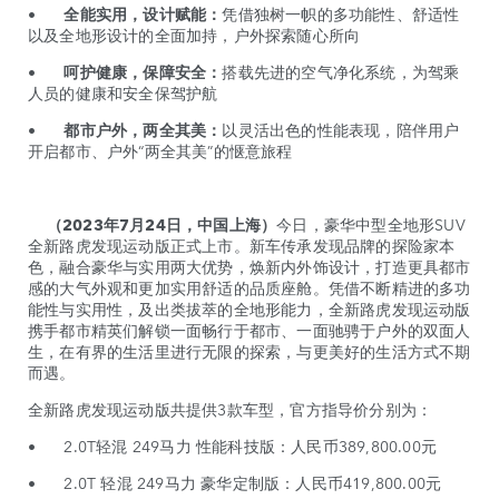
• 全能实用，设计赋能：
凭借独树一帜的多功能性、舒适性
以及全地形设计的全面加持，户外探索随心所向
• 呵护健康，保障安全：
搭载先进的空气净化系统，为驾乘
人员的健康和安全保驾护航
• 都市户外，两全其美：
以灵活出色的性能表现，陪伴用户
开启都市、户外“两全其美”的惬意旅程
（2023年7月24日，中国上海）
今日，豪华中型全地形SUV
全新路虎发现运动版正式上市。新车传承发现品牌的探险家本
色，融合豪华与实用两大优势，焕新内外饰设计，打造更具都市
感的大气外观和更加实用舒适的品质座舱。凭借不断精进的多功
能性与实用性，及出类拔萃的全地形能力，全新路虎发现运动版
携手都市精英们解锁一面畅行于都市、一面驰骋于户外的双面人
生，在有界的生活里进行无限的探索，与更美好的生活方式不期
而遇。
全新路虎发现运动版共提供3款车型，官方指导价分别为：
• 2.0T轻混 249马力 性能科技版：人民币389,800.00元
• 2.0T 轻混 249马力 豪华定制版：人民币419,800.00元