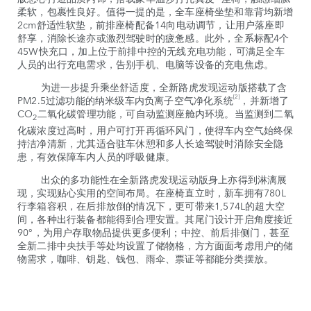
柔软，包裹性良好。值得一提的是，全车座椅坐垫和靠背均新增
2cm舒适性软垫，前排座椅配备14向电动调节，让用户落座即
舒享，消除长途亦或激烈驾驶时的疲惫感。此外，全系标配4个
45W快充口，加上位于前排中控的无线充电功能，可满足全车
人员的出行充电需求，告别手机、电脑等设备的充电焦虑。
为进一步提升乘坐舒适度，全新路虎发现运动版搭载了含
[2]
PM2.5过滤功能的纳米级车内负离子空气净化系统
，并新增了
CO
二氧化碳管理功能，可自动监测座舱内环境。当监测到二氧
2
化碳浓度过高时，用户可打开再循环风门，使得车内空气始终保
持洁净清新，尤其适合驻车休憩和多人长途驾驶时消除安全隐
患，有效保障车内人员的呼吸健康。
出众的多功能性在全新路虎发现运动版身上亦得到淋漓展
现，实现贴心实用的空间布局。在座椅直立时，新车拥有780L
行李箱容积，在后排放倒的情况下，更可带来1,574L的超大空
间，各种出行装备都能得到合理安置。其尾门设计开启角度接近
90°，为用户存取物品提供更多便利；中控、前后排侧门，甚至
全新二排中央扶手等处均设置了储物格，方方面面考虑用户的储
物需求，咖啡、钥匙、钱包、雨伞、票证等都能分类摆放。