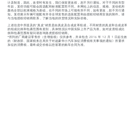
计及制造，因此，改变时有发生，我们保留更改权，恕不另行通知。对于不同的车型
年款，某些功能可能会因选配和标准配置而不同。本网站上的信息、规格、发动机和
颜色全部以欧洲规格为基础，在不同的市场上可能有所不同，如有更改，恕不另行通
知。某些展示车辆可能配有并非全球发售的选装配置和由授权经销商安装的附件。请
与当地授权经销商联系，了解当地的供货情况和实际价格。
上述信息中所提及的“真皮”材质是由真皮及合成皮革组成，不同材质的真皮和合成皮革
的组成比例和包裹范围有差别，具体情况以中国实际上市产品为准。如对皮质组成比
例和包裹范围有疑问请咨询路虎授权经销商。
*所列的厂商建议零售价（含增值税）仅供参考，并未包含 2016 年 12 月 1 日起生效
的《财政部、国家税务总局关于对超豪华小汽车加征消费税有关事项的通知》所要求
加征的消费税，最终成交价格以您签署的购车合同为准。