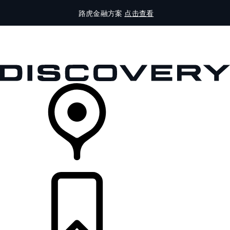
路虎金融方案
点击查看
全部车型
车主服务
品牌故事
购买工具
查询经销商