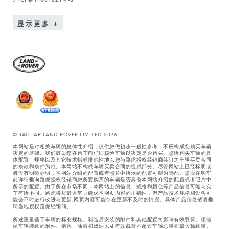
显示更多
© JAGUAR LAND ROVER LIMITED 2026
本网站是对相关车辆的总体性介绍，仅供您做初步一般性参考，不应构成您购买车辆
决定的基础。我们鼓励您在购车前仔细核验车辆以决定是否购买。您所购买车辆的具
体配置、规格以及其它技术指标排他性地以您与路虎授权经销商签订之车辆买卖合同
的条款和条件为准。本网站不构成车辆买卖合同的组成部分。尽管网站上已经标明或
者没有明确标明，本网站介绍的配置或者照片中所示的配置可能为选配。您应在购车
前详细垂询路虎授权经销商您所要购买的车辆是否具备本网站介绍的配置或者照片中
所示的配置。由于所在市场不同，本网站上的信息、规格和颜色等产品信息可能与实
车有所不同。路虎将尽最大努力确保本网页内容的正确性，但产品技术规格和设备可
能会不时进行改进与更新,网页内容可能存在更新不及时的情况。具体产品信息敬请垂
询当地授权路虎经销商。
所述重量基于车辆的标准规格。制造后安装的附件和其他配置将影响有效载荷。须确
保车辆装载的附件、乘客、油液和燃油以及有效载荷不超过车辆总重和最大轴载重。