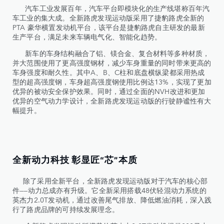
汽车工业发展百年，汽车平台即模块化的生产线堪称百年汽
车工业的集大成。全新路虎发现运动版采用了捷豹路虎全新的
PTA 豪华横置发动机平台，该平台是捷豹路虎自主研发的最新
生产平台，满足未来车辆电气化、智能化趋势。
新车的车身结构融合了铝、镁合金、复合材料等多种材质，
并大范围使用了更高强度钢材，减少车身重量的同时带来更高的
车身强度和耐久性。其中A、B、C柱和底盘横纵梁都采用热成
型的超高强度钢，车身超高强度钢使用比例达13%，实现了更加
优异的被动安全保护效果。同时，通过全面的NVH改进和更加
优异的空气动力学设计，全新路虎发现运动版的行驶静谧性有大
幅提升。
全新动力科技 彰显匠“芯”本质
除了采用全新平台，全新路虎发现运动版对于汽车的核心部
件——动力总成亦有升级。它全新采用搭载48伏轻混动力系统的
英杰力2.0T发动机，通过改善尾气排放、降低燃油消耗，深入践
行了路虎品牌的可持续发展理念。