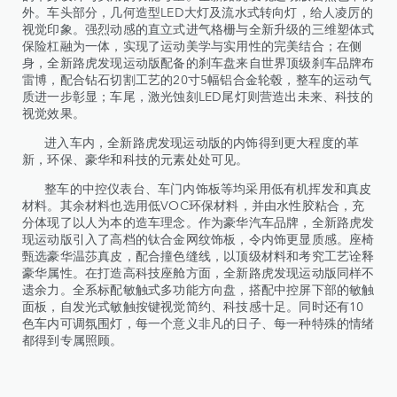
外。车头部分，几何造型LED大灯及流水式转向灯，给人凌厉的
视觉印象。强烈动感的直立式进气格栅与全新升级的三维塑体式
保险杠融为一体，实现了运动美学与实用性的完美结合；在侧
身，全新路虎发现运动版配备的刹车盘来自世界顶级刹车品牌布
雷博，配合钻石切割工艺的20寸5幅铝合金轮毂，整车的运动气
质进一步彰显；车尾，激光蚀刻LED尾灯则营造出未来、科技的
视觉效果。
进入车内，全新路虎发现运动版的内饰得到更大程度的革
新，环保、豪华和科技的元素处处可见。
整车的中控仪表台、车门内饰板等均采用低有机挥发和真皮
材料。其余材料也选用低VOC环保材料，并由水性胶粘合，充
分体现了以人为本的造车理念。作为豪华汽车品牌，全新路虎发
现运动版引入了高档的钛合金网纹饰板，令内饰更显质感。座椅
甄选豪华温莎真皮，配合撞色缝线，以顶级材料和考究工艺诠释
豪华属性。在打造高科技座舱方面，全新路虎发现运动版同样不
遗余力。全系标配敏触式多功能方向盘，搭配中控屏下部的敏触
面板，自发光式敏触按键视觉简约、科技感十足。同时还有10
色车内可调氛围灯，每一个意义非凡的日子、每一种特殊的情绪
都得到专属照顾。