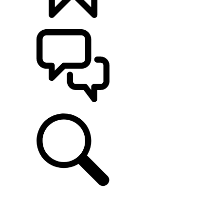
定制
支持