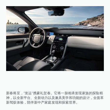
新春将至，“发运”携豪礼贺春。它将一脉相承发现家族的探险精
神，以全新平台、全新动力以及兼具美学和功能的设计，全面革
新驾驭体验，陪伴新中产家庭发现和探索世界。