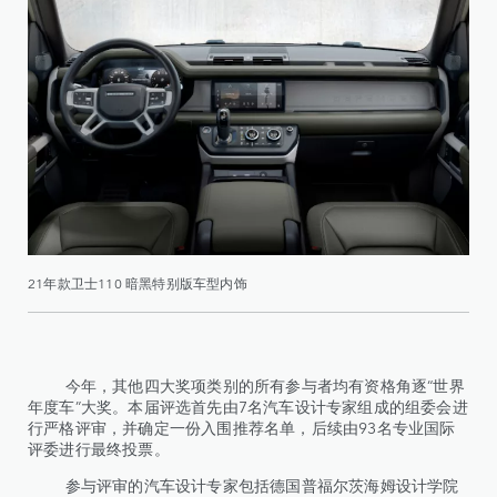
21年款卫士110 暗黑特别版车型内饰
今年，其他四大奖项类别的所有参与者均有资格角逐“世界
年度车”大奖。本届评选首先由7名汽车设计专家组成的组委会进
行严格评审，并确定一份入围推荐名单，后续由93名专业国际
评委进行最终投票。
参与评审的汽车设计专家包括德国普福尔茨海姆设计学院