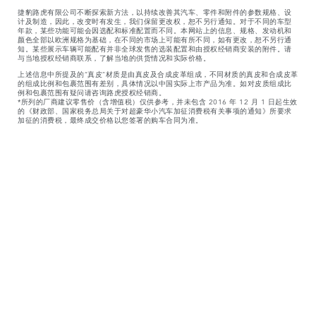
捷豹路虎有限公司不断探索新方法，以持续改善其汽车、零件和附件的参数规格、设
计及制造，因此，改变时有发生，我们保留更改权，恕不另行通知。对于不同的车型
年款，某些功能可能会因选配和标准配置而不同。本网站上的信息、规格、发动机和
颜色全部以欧洲规格为基础，在不同的市场上可能有所不同，如有更改，恕不另行通
知。某些展示车辆可能配有并非全球发售的选装配置和由授权经销商安装的附件。请
与当地授权经销商联系，了解当地的供货情况和实际价格。
上述信息中所提及的“真皮”材质是由真皮及合成皮革组成，不同材质的真皮和合成皮革
的组成比例和包裹范围有差别，具体情况以中国实际上市产品为准。如对皮质组成比
例和包裹范围有疑问请咨询路虎授权经销商。
*所列的厂商建议零售价（含增值税）仅供参考，并未包含 2016 年 12 月 1 日起生效
的《财政部、国家税务总局关于对超豪华小汽车加征消费税有关事项的通知》所要求
加征的消费税，最终成交价格以您签署的购车合同为准。