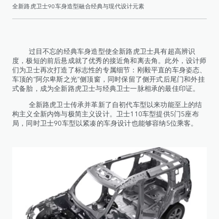
全新路虎卫士90车身造型融合经典与现代设计元素
过目不忘的经典车身造型使全新路虎卫士具有超高辨识
度，极短的前后悬成就了优秀的接近角和离去角。此外，设计师
们为卫士再次打造了标志性的专属细节：刚毅平直的车身姿态、
车顶的“阿尔卑斯之光”侧顶窗，同时保留了侧开式后尾门和外挂
式备胎，成为全新路虎卫士与经典卫士一脉相承的最佳印证。
全新路虎卫士传承并革新了自初代车型以来功能至上的结
构主义全新内饰与极简主义设计。卫士110车型提供5门5座布
局，同时卫士90车型以紧凑的车身设计也能够容纳5位乘客。