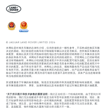
© JAGUAR LAND ROVER LIMITED 2026
本网站是对相关车辆的总体性介绍，仅供您做初步一般性参考，不应构成您购买车辆
决定的基础。我们鼓励您在购车前仔细核验车辆以决定是否购买。您所购买车辆的具
体配置、规格以及其它技术指标排他性地以您与路虎授权经销商签订之车辆买卖合同
的条款和条件为准。本网站不构成车辆买卖合同的组成部分。尽管网站上已经标明或
者没有明确标明，本网站介绍的配置或者照片中所示的配置可能为选配。您应在购车
前详细垂询路虎授权经销商您所要购买的车辆是否具备本网站介绍的配置或者照片中
所示的配置。由于所在市场不同，本网站上的信息、规格和颜色等产品信息可能与实
车有所不同。路虎将尽最大努力确保本网页内容的正确性，但产品技术规格和设备可
能会不时进行改进与更新,网页内容可能存在更新不及时的情况。具体产品信息敬请垂
询当地授权路虎经销商。
所述重量基于车辆的标准规格。制造后安装的附件和其他配置将影响有效载荷。须确
保车辆装载的附件、乘客、油液和燃油以及有效载荷不超过车辆总重和最大轴载重。
*
关于所示图片和技术参数的重要说明：
我们正在经历一个特殊的时期。由于受到大环
境的影响，我们无法创建或不得不延迟当前车型年款新图片的创建和更新。现在，微
芯片短缺带来的全球性影响也进一步对规格的构建、选装配置和新款车型发布时间造
成了影响。请注意，这个特殊事件结束前，新款车型的部分图片无法完全更新。配
置、选装配置、饰件和配色方案将与部分所示图片不一致。