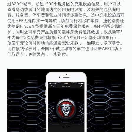
过320个城市、超过1500个服务区的充电设施信息，用户可以
查看身边或者目的地周边的公用充电设施，及相关的包括充电
费、服务费、停车费和营业时间等多重信息。选中充电设施后可
使用APP无缝衔接一键导航，顷刻间行程尽在掌握。捷豹路虎还
为捷豹I-Pace车型提供新车三年免费保养服务，贴心提醒定期维
护，同时还可享受产品质量问题终身免费道路救援，以及新车3
年内每年3次免费充电救援（2019年6月开始部分城市推行）。
使爱车无论何时何地均能迸发驾驶乐趣，一触即发，尽享尊贵。
而在预约保养时，全国7个试点城市的车主也可登陆APP启动上
门取送车，免除繁杂，一步到位。