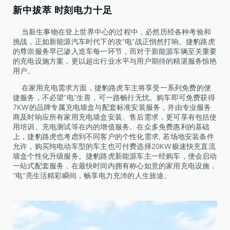
新中拔萃 时刻电力十足
当新生事物在登上世界中心的过程中，必然历经各种考验和
挑战，正如新能源汽车时代下的攻“电”战正悄然打响。捷豹路虎
的尊崇服务早已渗入造车每一环节，而对于新能源车辆至关重要
的充电设施方案，更以超出行业水平与用户期待的精湛服务惊艳
用户。
在家用充电需求方面，捷豹路虎车主将享受一系列免费的便
捷服务，不必望“电”生畏，可一路畅行无忧。购车即可免费获得
7KW的品牌专属充电墙盒与配套标准安装服务，并由专业服务
商及时响应所有家用充电墙盒安装、售后需求，更可享有包括使
用培训、充电测试等在内的增值服务。在众多免费惠利的基础
上，捷豹路虎也考虑到不同客户的个性化需求, 若场地安装条件
允许，购买纯电动车型的车主也可付费选择20KW极速快充直流
墙盒个性化升级服务。捷豹路虎新能源车主一经购车，便会启动
一站式配套服务，在最快时间内拥有称心如意的家用充电设施，
“电”亮生活精彩瞬间，畅享电力充沛的人生旅途。