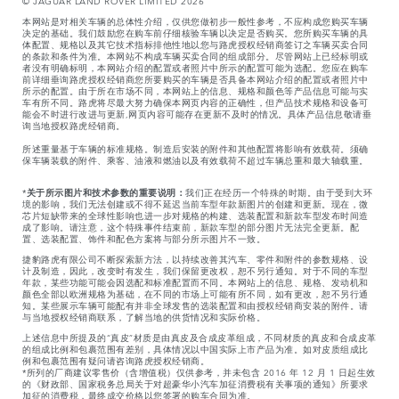
本网站是对相关车辆的总体性介绍，仅供您做初步一般性参考，不应构成您购买车辆
决定的基础。我们鼓励您在购车前仔细核验车辆以决定是否购买。您所购买车辆的具
体配置、规格以及其它技术指标排他性地以您与路虎授权经销商签订之车辆买卖合同
的条款和条件为准。本网站不构成车辆买卖合同的组成部分。尽管网站上已经标明或
者没有明确标明，本网站介绍的配置或者照片中所示的配置可能为选配。您应在购车
前详细垂询路虎授权经销商您所要购买的车辆是否具备本网站介绍的配置或者照片中
所示的配置。由于所在市场不同，本网站上的信息、规格和颜色等产品信息可能与实
车有所不同。路虎将尽最大努力确保本网页内容的正确性，但产品技术规格和设备可
能会不时进行改进与更新,网页内容可能存在更新不及时的情况。具体产品信息敬请垂
询当地授权路虎经销商。
所述重量基于车辆的标准规格。制造后安装的附件和其他配置将影响有效载荷。须确
保车辆装载的附件、乘客、油液和燃油以及有效载荷不超过车辆总重和最大轴载重。
*
关于所示图片和技术参数的重要说明：
我们正在经历一个特殊的时期。由于受到大环
境的影响，我们无法创建或不得不延迟当前车型年款新图片的创建和更新。现在，微
芯片短缺带来的全球性影响也进一步对规格的构建、选装配置和新款车型发布时间造
成了影响。请注意，这个特殊事件结束前，新款车型的部分图片无法完全更新。配
置、选装配置、饰件和配色方案将与部分所示图片不一致。
捷豹路虎有限公司不断探索新方法，以持续改善其汽车、零件和附件的参数规格、设
计及制造，因此，改变时有发生，我们保留更改权，恕不另行通知。对于不同的车型
年款，某些功能可能会因选配和标准配置而不同。本网站上的信息、规格、发动机和
颜色全部以欧洲规格为基础，在不同的市场上可能有所不同，如有更改，恕不另行通
知。某些展示车辆可能配有并非全球发售的选装配置和由授权经销商安装的附件。请
与当地授权经销商联系，了解当地的供货情况和实际价格。
上述信息中所提及的“真皮”材质是由真皮及合成皮革组成，不同材质的真皮和合成皮革
的组成比例和包裹范围有差别，具体情况以中国实际上市产品为准。如对皮质组成比
例和包裹范围有疑问请咨询路虎授权经销商。
*所列的厂商建议零售价（含增值税）仅供参考，并未包含 2016 年 12 月 1 日起生效
的《财政部、国家税务总局关于对超豪华小汽车加征消费税有关事项的通知》所要求
加征的消费税，最终成交价格以您签署的购车合同为准。