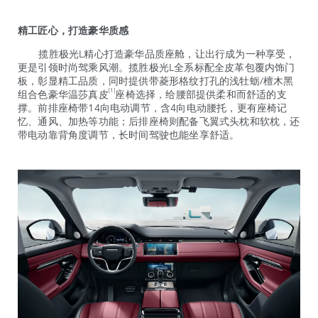
精工匠心，打造豪华质感
揽胜极光L精心打造豪华品质座舱，让出行成为一种享受，
更是引领时尚驾乘风潮。揽胜极光L全系标配全皮革包覆内饰门
板，彰显精工品质，同时提供带菱形格纹打孔的浅牡蛎/檀木黑
[1]
组合色豪华温莎真皮
座椅选择，给腰部提供柔和而舒适的支
撑。前排座椅带14向电动调节，含4向电动腰托，更有座椅记
忆、通风、加热等功能；后排座椅则配备飞翼式头枕和软枕，还
带电动靠背角度调节，长时间驾驶也能坐享舒适。