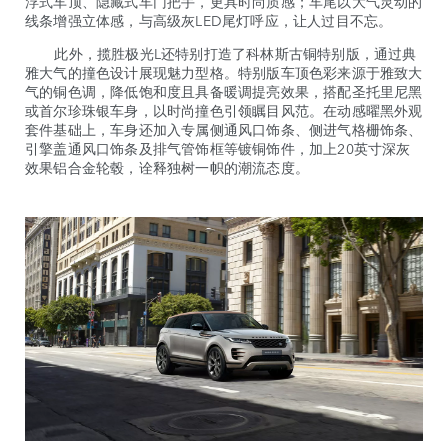
浮式车顶、隐藏式车门把手，更具时尚质感；车尾以大气灵动的
线条增强立体感，与高级灰LED尾灯呼应，让人过目不忘。
此外，揽胜极光L
还特别打造了科林斯古铜特别版，通过典
雅大气的撞色设计展现魅力型格。特别版车顶色彩来源于雅致大
气的铜色调，降低饱和度且具备暖调提亮效果，搭配圣托里尼黑
或首尔珍珠银车身，以时尚撞色引领瞩目风范。在动感曜黑外观
套件基础上，车身还加入专属侧通风口饰条、侧进气格栅饰条、
引擎盖通风口饰条及排气管饰框等镀铜饰件，加上20英寸深灰
效果铝合金轮毂，诠释独树一帜的潮流态度。