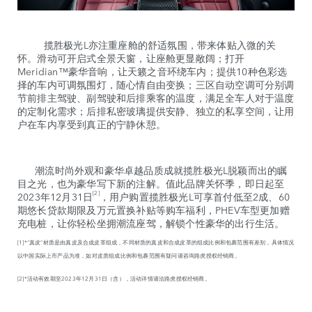
揽胜极光L亦注重座舱的舒适氛围，带来体贴入微的关
怀。滑动可开启式全景天窗，让座舱更显敞阔；打开
Meridian™豪华音响，让天籁之音环绕车内；提供10种色彩选
择的车内可调氛围灯，随心情自由变换；三区自动空调可分别调
节前排主驾驶、副驾驶和后排乘客的温度，满足全车人对于温度
的定制化需求；后排私密玻璃提供安静、独立的私享空间，让用
户在车内享受到真正的宁静休憩。
潮流时尚外观和豪华卓越品质成就揽胜极光L脱颖而出的瞩
目之光，也为豪华写下新的注解。值此品牌关怀季，即日起至
[2]
2023年12月31日
，用户购置揽胜极光L可享首付低至2成、60
期悠长贷款期限及万元置换补贴等购车福利，PHEV车型更加赠
充电桩，让你轻松坐拥潮流座驾，解锁个性豪华的出行生活。
[1]*“真皮”材质是由真皮及合成皮革组成，不同材质的真皮和合成皮革的组成比例和包裹范围有差别，具体情况
以中国实际上市产品为准，如对皮质组成比例和包裹范围有疑问请咨询路虎授权经销商。
[2]*活动有效期至2023年12月31日（含），活动详情请洽路虎授权经销商。