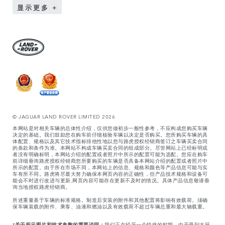
显示更多
© JAGUAR LAND ROVER LIMITED 2026
本网站是对相关车辆的总体性介绍，仅供您做初步一般性参考，不应构成您购买车辆
决定的基础。我们鼓励您在购车前仔细核验车辆以决定是否购买。您所购买车辆的具
体配置、规格以及其它技术指标排他性地以您与路虎授权经销商签订之车辆买卖合同
的条款和条件为准。本网站不构成车辆买卖合同的组成部分。尽管网站上已经标明或
者没有明确标明，本网站介绍的配置或者照片中所示的配置可能为选配。您应在购车
前详细垂询路虎授权经销商您所要购买的车辆是否具备本网站介绍的配置或者照片中
所示的配置。由于所在市场不同，本网站上的信息、规格和颜色等产品信息可能与实
车有所不同。路虎将尽最大努力确保本网页内容的正确性，但产品技术规格和设备可
能会不时进行改进与更新,网页内容可能存在更新不及时的情况。具体产品信息敬请垂
询当地授权路虎经销商。
所述重量基于车辆的标准规格。制造后安装的附件和其他配置将影响有效载荷。须确
保车辆装载的附件、乘客、油液和燃油以及有效载荷不超过车辆总重和最大轴载重。
*
关于所示图片和技术参数的重要说明：
我们正在经历一个特殊的时期。由于受到大环