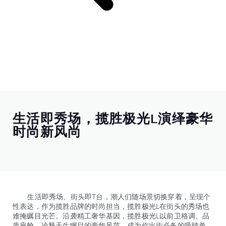
生活即秀场，揽胜极光L演绎豪华
时尚新风尚
生活即秀场、街头即T台，潮人们随场景切换穿着，呈现个
性表达，作为揽胜品牌的时尚担当，揽胜极光L在街头的秀场也
难掩瞩目光芒。沿袭精工奢华基因，揽胜极光L以前卫格调、品
质座舱，诠释天生瞩目的豪华风范，成为你出街必备的吸睛单