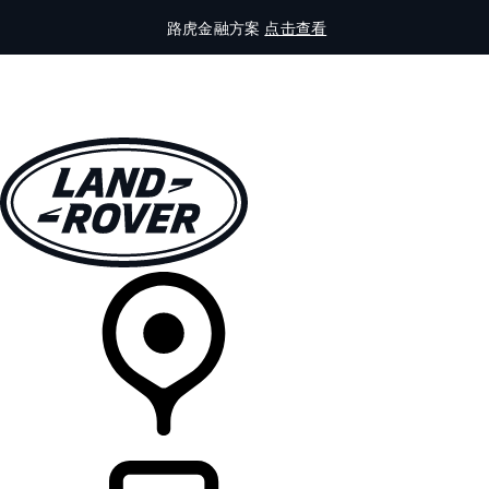
路虎金融方案
点击查看
全部车型
车主服务
品牌故事
购买工具
查询经销商