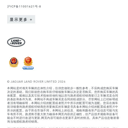
沪ICP备11001621号-8
显示更多
© JAGUAR LAND ROVER LIMITED 2026
本网站是对相关车辆的总体性介绍，仅供您做初步一般性参考，不应构成您购买车辆
决定的基础。我们鼓励您在购车前仔细核验车辆以决定是否购买。您所购买车辆的具
体配置、规格以及其它技术指标排他性地以您与路虎授权经销商签订之车辆买卖合同
的条款和条件为准。本网站不构成车辆买卖合同的组成部分。尽管网站上已经标明或
者没有明确标明，本网站介绍的配置或者照片中所示的配置可能为选配。您应在购车
前详细垂询路虎授权经销商您所要购买的车辆是否具备本网站介绍的配置或者照片中
所示的配置。由于所在市场不同，本网站上的信息、规格和颜色等产品信息可能与实
车有所不同。路虎将尽最大努力确保本网页内容的正确性，但产品技术规格和设备可
能会不时进行改进与更新,网页内容可能存在更新不及时的情况。具体产品信息敬请垂
询当地授权路虎经销商。