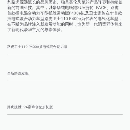
豹路虎源远流长的品牌历史、独具英伦风范的产品阵容和持续创
新的前瞻科技。其中，以豪华纯电轿跑SUV捷豹I-PACE、路虎
首款插电混合动力车型揽胜运动版P400e以及卫士家族在华首款
插电式混合动力车型路虎卫士110 P400e为代表的电气化车型，
在不断为品牌注入新发展动能的同时，也为新一代消费群体带来
了新现代豪华主义的尊崇体验。
路虎卫士110 P400e插电式混合动力版
全新路虎发现
路虎揽胜SVA巅峰创世加长版