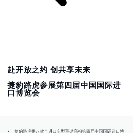
赴开放之约 创共享未来
捷豹路虎参展第四届中国国际进
口博览会
• 捷豹路虎携八款全进口车型重磅亮相第四届中国国际进口博