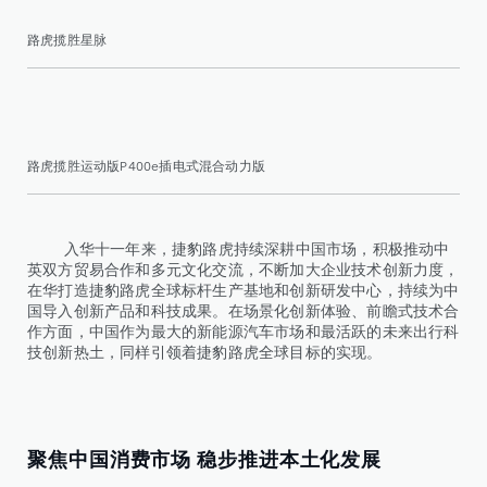
路虎揽胜星脉
路虎揽胜运动版P400e插电式混合动力版
入华十一年来，捷豹路虎持续深耕中国市场，积极推动中
英双方贸易合作和多元文化交流，不断加大企业技术创新力度，
在华打造捷豹路虎全球标杆生产基地和创新研发中心，持续为中
国导入创新产品和科技成果。在场景化创新体验、前瞻式技术合
作方面，中国作为最大的新能源汽车市场和最活跃的未来出行科
技创新热土，同样引领着捷豹路虎全球目标的实现。
聚焦中国消费市场 稳步推进本土化发展