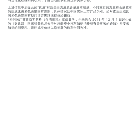
上述信息中所提及的“真皮”材质是由真皮及合成皮革组成，不同材质的真皮和合成皮革
的组成比例和包裹范围有差别，具体情况以中国实际上市产品为准。如对皮质组成比
例和包裹范围有疑问请咨询路虎授权经销商。
*所列的厂商建议零售价（含增值税）仅供参考，并未包含 2016 年 12 月 1 日起生效
的《财政部、国家税务总局关于对超豪华小汽车加征消费税有关事项的通知》所要求
加征的消费税，最终成交价格以您签署的购车合同为准。