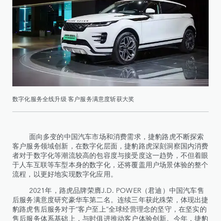
数字化服务全线升级 客户服务满意度斩获大奖
面向多变的中国汽车市场和消费需求，捷豹路虎不断探索
客户服务领域创新，在数字化层面，捷豹路虎深刻洞察国内消费
者对于数字化等潮流较高的包容度与接受度这一趋势，不但着眼
于人车互联等车型本身的数字化，还将覆盖用户场景体验的整个
流程，以更好地实现数字化应用。
2021年，路虎品牌荣膺J.D. POWER（君迪）中国汽车售
后服务满意度研究豪华车第二名。连续三年获此殊荣，体现出捷
豹路虎售后服务对于“客户至上”全球经营理念的坚守，在坚实的
售后服务体系基础上，与时俱进推动客户体验创新。今年，捷豹