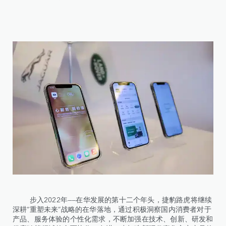
步入2022年——在华发展的第十二个年头，捷豹路虎将继续
深耕“重塑未来”战略的在华落地，通过积极洞察国内消费者对于
产品、服务体验的个性化需求，不断加强在技术、创新、研发和