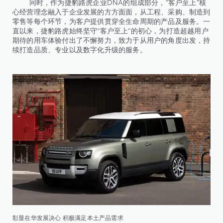
同时，作为捷豹路虎企业DNA的组成部分，“客户至上”核
心经营理念融入于企业发展的方方面面，从工程、采购、制造到
零售等每个环节，为客户提供贯穿全生命周期的产品及服务。一
直以来，捷豹路虎始终坚守“客户至上”的初心，为打造超越用户
期待的用车体验付出了不懈努力，致力于从用户的角度出发，持
续打造品质、专业以及数字化升级的服务。
彰显在华发展决心 积极满足本土产品需求