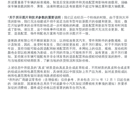
所述重量基于车辆的标准规格。制造后安装的附件和其他配置将影响有效载荷。须确
保车辆装载的附件、乘客、油液和燃油以及有效载荷不超过车辆总重和最大轴载重。
*
关于所示图片和技术参数的重要说明：
我们正在经历一个特殊的时期。由于受到大环
境的影响，我们无法创建或不得不延迟当前车型年款新图片的创建和更新。现在，微
芯片短缺带来的全球性影响也进一步对规格的构建、选装配置和新款车型发布时间造
成了影响。请注意，这个特殊事件结束前，新款车型的部分图片无法完全更新。配
置、选装配置、饰件和配色方案将与部分所示图片不一致。
捷豹路虎有限公司不断探索新方法，以持续改善其汽车、零件和附件的参数规格、设
计及制造，因此，改变时有发生，我们保留更改权，恕不另行通知。对于不同的车型
年款，某些功能可能会因选配和标准配置而不同。本网站上的信息、规格、发动机和
颜色全部以欧洲规格为基础，在不同的市场上可能有所不同，如有更改，恕不另行通
知。某些展示车辆可能配有并非全球发售的选装配置和由授权经销商安装的附件。请
与当地授权经销商联系，了解当地的供货情况和实际价格。
上述信息中所提及的“真皮”材质是由真皮及合成皮革组成，不同材质的真皮和合成皮革
的组成比例和包裹范围有差别，具体情况以中国实际上市产品为准。如对皮质组成比
例和包裹范围有疑问请咨询路虎授权经销商。
*所列的厂商建议零售价（含增值税）仅供参考，并未包含 2016 年 12 月 1 日起生效
的《财政部、国家税务总局关于对超豪华小汽车加征消费税有关事项的通知》所要求
加征的消费税，最终成交价格以您签署的购车合同为准。