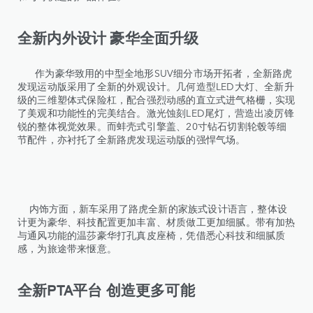
全新内外设计 豪华全面升级
作为豪华致用的中型全地形SUV细分市场开拓者，全新路虎
发现运动版采用了全新的外观设计。几何造型LED大灯、全新升
级的三维塑体式保险杠，配合强烈动感的直立式进气格栅，实现
了美观和功能性的完美结合。激光蚀刻LED尾灯，营造出凌厉锋
锐的整体视觉效果。而蚌壳式引擎盖、20寸钻石切割轮毂等细
节配件，亦衬托了全新路虎发现运动版的强悍气场。
内饰方面，新车采用了路虎全新的家族式设计语言，整体设
计更为豪华、科技配置更加丰富、材质做工更加细腻。带有加热
与通风功能的温莎豪华打孔真皮座椅，凭借悉心科技和细腻质
感，为旅途带来惬意。
全新PTA平台 创造更多可能