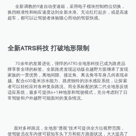
全新调教的9速自动变速箱，采用电子模块控制档位切换，
换挡精准性和响应速度达到全新水准。无论红灯起步，或是高速
超车，都可以让驾驶者体验随心而动的驾驭快感。
全新ATRS科技 打破地形限制
70余年的发展进化，强悍的ATRS全地形科技已成为路虎品
牌享誉全球的标签。全新路虎发现运动版在越野方面继承了发现
家族的一贯优势，离地间隙、接近角、离去角等车身几何表现卓
越。配合600毫米涉水能力、路虎独特的涉水感应系统，让探索
者可以轻松应对各种复杂路况。而全系标配的第二代全地形反馈
适应系统，最多可提供6+1种地形和驾驶模式，充分考虑到了日
常驾驶和户外越野可能面对的复杂情况。
面对多样路况，全地形“透视”技术可提供全方位视野范围，
使驾驶员在车内便可获知车头下方和前方路面状况，大大提高了