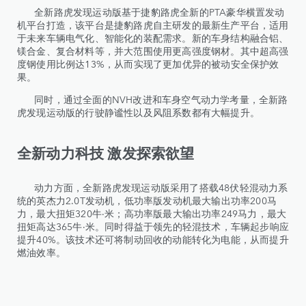
全新路虎发现运动版基于捷豹路虎全新的PTA豪华横置发动
机平台打造，该平台是捷豹路虎自主研发的最新生产平台，适用
于未来车辆电气化、智能化的装配需求。新的车身结构融合铝、
镁合金、复合材料等，并大范围使用更高强度钢材。其中超高强
度钢使用比例达13%，从而实现了更加优异的被动安全保护效
果。
同时，通过全面的NVH改进和车身空气动力学考量，全新路
虎发现运动版的行驶静谧性以及风阻系数都有大幅提升。
全新动力科技 激发探索欲望
动力方面，全新路虎发现运动版采用了搭载48伏轻混动力系
统的英杰力2.0T发动机，低功率版发动机最大输出功率200马
力，最大扭矩320牛·米；高功率版最大输出功率249马力，最大
扭矩高达365牛·米。同时得益于领先的轻混技术，车辆起步响应
提升40%。该技术还可将制动回收的动能转化为电能，从而提升
燃油效率。