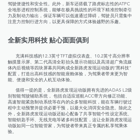
驾驶便捷性和安全性。此外，新车还搭载了路虎标志性的ATPC
全地形进程控制系统，能够在极具挑战性的环境下精准控制牵引
力及制动力输出，保证车辆可以低速通过障碍，驾驶员只需集中
注意力控制行进方向，以更具保障的方式体验越野的乐趣。
全新实用科技 贴心面面俱到
充满科技感的12.3英寸TFT虚拟仪表盘、10.2英寸高分辨率
触摸显示屏、第二代高清全彩抬头显示功能以及高清超广角流媒
体内后视镜等四块屏幕共同构成全新路虎发现运动版的“黑科技”
配置，打造出高科技感的智能座舱体验，为驾乘者带来更为智
能、便捷和安全的人机互动体验。
值得一提的是，全新路虎发现运动版拥有先进的ADAS L2级
别智能驾驶辅助系统， 包括自适应巡航ACC带方向修正功能、
高速智能紧急制动系统等在内的众多智能科技，能在车辆行驶过
程中主动预警并提供必要干预，以最大化消弭安全隐患。除此之
外，全新路虎发现运动版还贴心配备了共享智能个性设定系统、
智能钥匙手环、无线充电等诸多科技配置，这让全新路虎发现运
动版如同一位智能管家，为驾驶者带来真正专属的私享驾乘体
验。