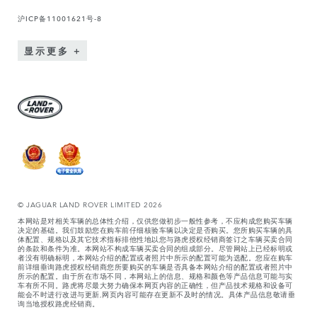
沪ICP备11001621号-8
显示更多
© JAGUAR LAND ROVER LIMITED 2026
本网站是对相关车辆的总体性介绍，仅供您做初步一般性参考，不应构成您购买车辆
决定的基础。我们鼓励您在购车前仔细核验车辆以决定是否购买。您所购买车辆的具
体配置、规格以及其它技术指标排他性地以您与路虎授权经销商签订之车辆买卖合同
的条款和条件为准。本网站不构成车辆买卖合同的组成部分。尽管网站上已经标明或
者没有明确标明，本网站介绍的配置或者照片中所示的配置可能为选配。您应在购车
前详细垂询路虎授权经销商您所要购买的车辆是否具备本网站介绍的配置或者照片中
所示的配置。由于所在市场不同，本网站上的信息、规格和颜色等产品信息可能与实
车有所不同。路虎将尽最大努力确保本网页内容的正确性，但产品技术规格和设备可
能会不时进行改进与更新,网页内容可能存在更新不及时的情况。具体产品信息敬请垂
询当地授权路虎经销商。