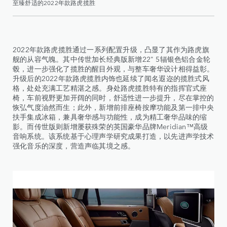
至臻舒适的2022年款路虎揽胜
2022年款路虎揽胜通过一系列配置升级，凸显了其作为路虎旗
舰的从容气魄。其中传世加长经典版新增22" 5辐银色铝合金轮
毂，进一步强化了揽胜的醒目外观，与整车奢华设计相得益彰。
升级后的2022年款路虎揽胜内饰也延续了闻名遐迩的揽胜式风
格，处处充满工艺精湛之感。身处路虎揽胜特有的指挥官式座
椅，车前视野更加开阔的同时，舒适性进一步提升，尽在掌控的
恢弘气度油然而生；此外，新增前排座椅按摩功能及第一排中央
扶手集成冰箱，兼具奢华感与功能性，成为精工奢华品味的缩
影。而传世版则新增屡获殊荣的英国豪华品牌Meridian™高级
音响系统。该系统基于心理声学研究成果打造，以先进声学技术
强化音乐的深度，营造声临其境之感。