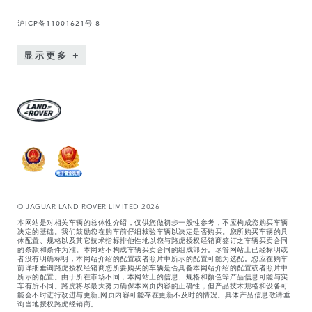
沪ICP备11001621号-8
显示更多
© JAGUAR LAND ROVER LIMITED 2026
本网站是对相关车辆的总体性介绍，仅供您做初步一般性参考，不应构成您购买车辆
决定的基础。我们鼓励您在购车前仔细核验车辆以决定是否购买。您所购买车辆的具
体配置、规格以及其它技术指标排他性地以您与路虎授权经销商签订之车辆买卖合同
的条款和条件为准。本网站不构成车辆买卖合同的组成部分。尽管网站上已经标明或
者没有明确标明，本网站介绍的配置或者照片中所示的配置可能为选配。您应在购车
前详细垂询路虎授权经销商您所要购买的车辆是否具备本网站介绍的配置或者照片中
所示的配置。由于所在市场不同，本网站上的信息、规格和颜色等产品信息可能与实
车有所不同。路虎将尽最大努力确保本网页内容的正确性，但产品技术规格和设备可
能会不时进行改进与更新,网页内容可能存在更新不及时的情况。具体产品信息敬请垂
询当地授权路虎经销商。