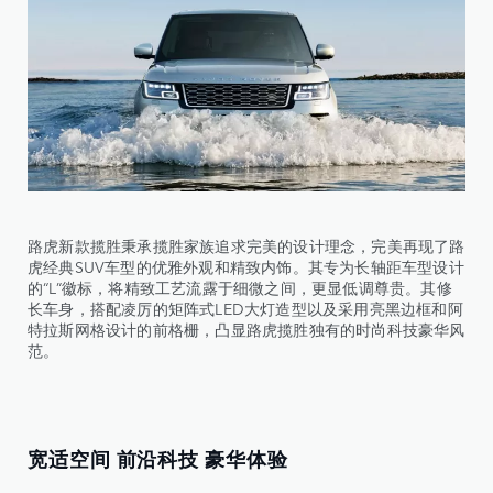
路虎新款揽胜秉承揽胜家族追求完美的设计理念，完美再现了路
虎经典SUV车型的优雅外观和精致内饰。其专为长轴距车型设计
的“L”徽标，将精致工艺流露于细微之间，更显低调尊贵。其修
长车身，搭配凌厉的矩阵式LED大灯造型以及采用亮黑边框和阿
特拉斯网格设计的前格栅，凸显路虎揽胜独有的时尚科技豪华风
范。
宽适空间 前沿科技 豪华体验