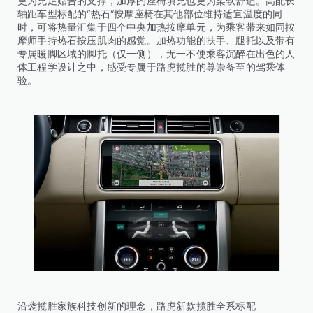
更为充足贴合的支撑，加厚的座椅填充也更为柔软舒适。高配长
轴距车型标配的“热石”按摩座椅在其他部位维持适宜温度的同
时，可将热量汇集于四个中央加热按摩单元，为乘客带来如同按
摩师手持热石按压肌肉的感觉。加热功能的扶手、腿托以及带有
专属暖脚区域的脚托（仅一侧），无一不使乘客沉醉在出色的人
体工程学设计之中，感受专属于路虎揽胜的尊崇备至的驾乘体
验。
沿袭揽胜家族科技创新的理念，路虎新款揽胜全系标配