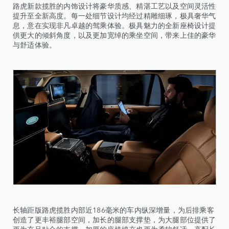
路虎新款揽胜的内饰设计将豪华质感、精湛工艺以及空间灵活性
提升至全新高度。每一处细节设计均经过精雕细琢，极具奢华气
息，意在实现非凡卓越的驾乘体验。极具魅力的全新座椅设计提
供更大的倾斜角度，以及更加宽绰的乘坐空间，带来上佳的豪华
与舒适体验。
长轴距版路虎揽胜内部近186毫米的车内纵深增量，为后排乘客
创造了更丰裕腿部空间，加长的腿部支撑垫，为大腿部位提供了