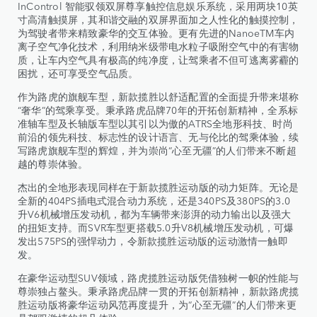
InControl 智能驭领双屏尊享触控信息娱乐系统，采用两块10英
寸高清触摸屏，其和谐交融的双屏界面加之人性化的触摸控制，
为驾驶者带来精致豪华的交互体验。更有先进的NanoeTM车内
离子空气净化技术，利用纳米级带电水粒子吸附空气中的有害物
质，让车内空气具有极高的纯净度，让驾乘者不但可逃离雾霾的
困扰，还可享受空气品质。
作为路虎的旗舰车型，新款揽胜以舒适配置的全面提升带来堪称
“奢华”的驾乘享受。秉承路虎品牌70年的开拓创新精神，全系标
准轴车型及长轴版车型以其引以为傲的ATRS全地形科技、时尚
前沿的领先科技、标志性的设计语言、无与伦比的驾乘体验，续
写路虎旗舰车型的辉煌，并为崇尚“心至无疆”的人们带来不断超
越的尊崇体验。
杰出的全地形表现同样在于新款揽胜运动版的动力矩阵。无论是
全新的404PS插电式混合动力系统，还是340PS及380PS的3.0
升V6机械增压发动机，都为车辆带来澎湃的动力输出以及强大
的扭矩支持。而SVR车型更搭载5.0升V8机械增压发动机，可爆
发出575PS的强悍动力，令新款揽胜运动版的运动激情一触即
发。
在豪华运动型SUV领域，路虎揽胜运动版凭借独树一帜的性能与
尊崇独占鳌头。秉承路虎品牌一贯的开拓创新精神，新款路虎揽
胜运动版将豪华运动风范再度提升，为“心至无疆”的人们带来更