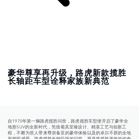
豪华尊享再升级，路虎新款揽胜
长轴距车型诠释家族新典范
自1970年第一辆路虎揽胜问世，路虎揽胜车型便开启了豪华全
地形SUV的全新时代，凭借着其至臻设计、精湛工艺与创新工
程，不断为世人带来尊崇备至的豪华体验以及的卓尔不群的全地
形驾驭感受。路虎揽胜长轴距版的问世，更是将揽胜家族的传奇