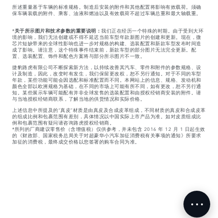
所述重量基于车辆的标准规格。制造后安装的附件和其他配置将影响有效载荷。须确
保车辆装载的附件、乘客、油液和燃油以及有效载荷不超过车辆总重和最大轴载重。
*
关于所示图片和技术参数的重要说明：
我们正在经历一个特殊的时期。由于受到大环
境的影响，我们无法创建或不得不延迟当前车型年款新图片的创建和更新。现在，微
芯片短缺带来的全球性影响也进一步对规格的构建、选装配置和新款车型发布时间造
成了影响。请注意，这个特殊事件结束前，新款车型的部分图片无法完全更新。配
置、选装配置、饰件和配色方案将与部分所示图片不一致。
捷豹路虎有限公司不断探索新方法，以持续改善其汽车、零件和附件的参数规格、设
计及制造，因此，改变时有发生，我们保留更改权，恕不另行通知。对于不同的车型
年款，某些功能可能会因选配和标准配置而不同。本网站上的信息、规格、发动机和
颜色全部以欧洲规格为基础，在不同的市场上可能有所不同，如有更改，恕不另行通
知。某些展示车辆可能配有并非全球发售的选装配置和由授权经销商安装的附件。请
与当地授权经销商联系，了解当地的供货情况和实际价格。
上述信息中所提及的“真皮”材质是由真皮及合成皮革组成，不同材质的真皮和合成皮革
的组成比例和包裹范围有差别，具体情况以中国实际上市产品为准。如对皮质组成比
例和包裹范围有疑问请咨询路虎授权经销商。
*所列的厂商建议零售价（含增值税）仅供参考，并未包含 2016 年 12 月 1 日起生效
的《财政部、国家税务总局关于对超豪华小汽车加征消费税有关事项的通知》所要求
加征的消费税，最终成交价格以您签署的购车合同为准。