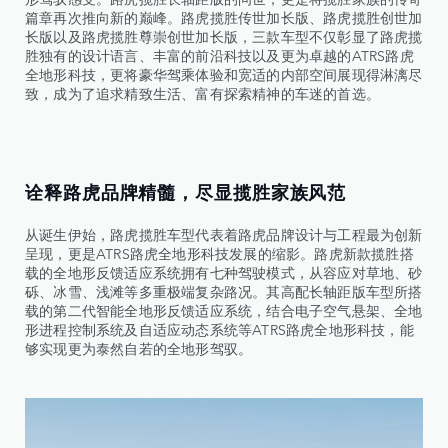
篇章再次推向新的巅峰。路虎揽胜传世加长版、路虎揽胜创世加
长版以及路虎揽胜尊崇创世加长版，三款车型不仅彰显了路虎揽
胜独有的设计语言、丰富的前沿科技以及更为卓越的ATRS路虎
全地形科技，更将豪华驾乘体验和宽适的内部空间展现得淋漓尽
致，成为了追求精致生活、富有探索精神的车迷的首选。
诠释路虎品牌精髓，尽显揽胜家族风范
从诞生伊始，路虎揽胜车型代表着路虎品牌设计与工程最为创新
呈现，更是ATRS路虎全地形科技发展的缩影。路虎新款揽胜搭
载的全地形反馈适应系统拥有七种驾驶模式，从容应对草地、砂
砾、冰雪、浅滩等多重极端复杂路况。其高配长轴距版车型所搭
载的第二代智能全地形反馈适应系统，结合电子空气悬架、全地
形进程控制系统及自适应动态系统等ATRS路虎全地形科技，能
够实现更为泰然自若的全地形驾驭。