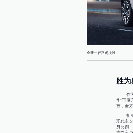
全新一代路虎揽胜
胜为
作为捷
华”再度
技，全方
拒绝盲
现代主
身比例
志性车