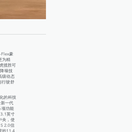
lex豪
更为精
路虎揽胜可
动降噪技
高级动态
应与行驶舒
化的科技
全新一代
各项功能
.1英寸
中央，使
 2.0信
11.4