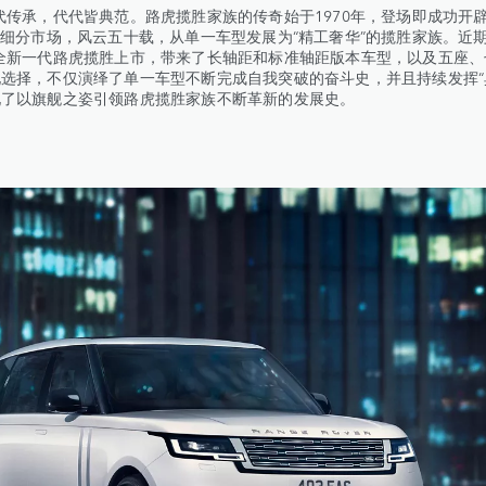
承，代代皆典范。路虎揽胜家族的传奇始于1970年，登场即成功开
V细分市场，风云五十载，从单一车型发展为“精工奢华”的揽胜家族。近期
全新一代路虎揽胜上市，带来了长轴距和标准轴距版本车型，以及五座、
选择，不仅演绎了单一车型不断完成自我突破的奋斗史，并且持续发挥“
现了以旗舰之姿引领路虎揽胜家族不断革新的发展史。