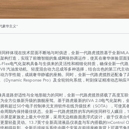
代豪华主义”
体现在技术层面不断地与时俱进，全新一代路虎揽胜基于全新MLA-F
化架构打造，实现了前瞻智能的集成网络协调运作，使其在奢华体验层面
A-Flex电气化架构具备与生俱来的灵活性和精细化特质，确保全新一代
V8 汽油发动机、轻度混合动力总成等多种选择，结合出色的第三代主
气动力学性能，成就奢华静谧的座舱。同时，全新一代路虎揽胜还配备了
 （Dynamic Response Pro）及全轮转向系统，时刻保证精准动态响
道路舒适性与全地形能力的同时，全新一代路虎揽胜搭载了高度互联
为全方位焕新升级的旗舰座驾。基于路虎最新的EVA 2.0电气化架构，
拥有超过50个电子控制单元支持软件在线升级技术（SOTA），可使其
命周期内保持最佳状态。全新一代路虎揽胜的车内科技同样引人瞩目，13
显示屏是家族史上最大中控屏，采用无边框曲面悬浮式设计，嵌于仪表台
更显轻盈灵动。13.7英寸全新高清液晶仪表盘与车内搭载的InControl OS
统相得益彰。全新后排娱乐系统由两个安装在前排座椅靠背上可调节角度的