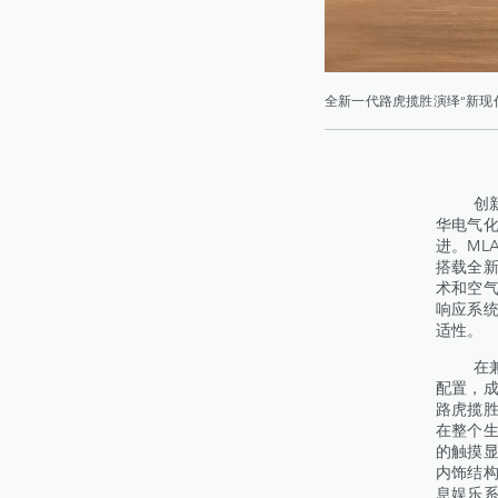
全新一代路虎揽胜演绎“新现
创新同样
华电气
进。ML
搭载全新
术和空
响应系统
适性。
在兼具
配置，成
路虎揽胜
在整个生
的触摸
内饰结构
息娱乐系