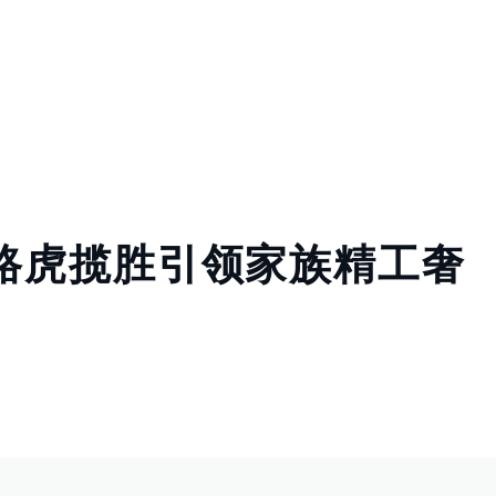
路虎揽胜引领家族精工奢