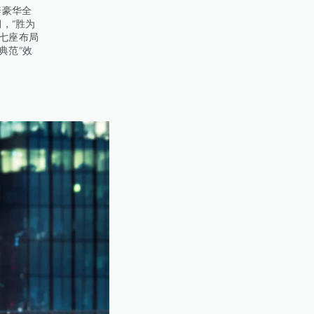
辟豪华全
，“胜为
七座布局
典范”效