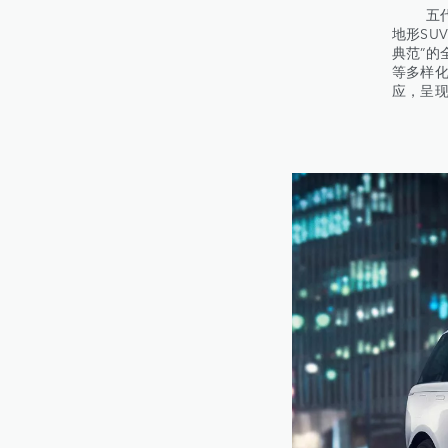
五代传
地形SU
典范”的
等多样化
应，呈