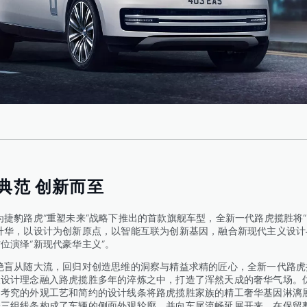
典范 创新而至
豹路虎“重塑未来”战略下推出的首款旗舰车型，全新一代路虎揽胜将“
升华，以设计为创新原点，以智能互联为创新基因，融合新现代主义设计
位演绎“新现代豪华主义”。
从随大流，回归对创造思维的洞察与精益求精的匠心，全新一代路虎
义设计理念融入路虎揽胜多年的淬炼之中，打造了浑然天成的奢华气场。
、考究的外观工艺和简约的设计线条将路虎揽胜家族的精工奢华基因淋漓
身三组线条构成了车辆的侧面外观轮廓，并向车尾流畅延展开来，在保留