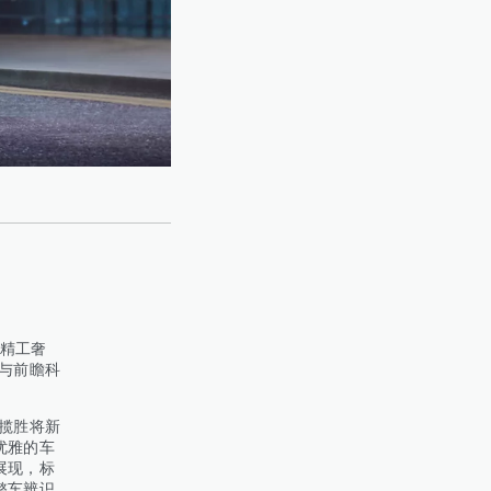
精工奢
与前瞻科
揽胜将新
优雅的车
展现，标
整车辨识