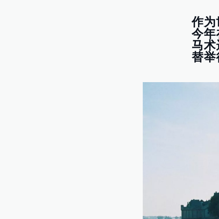
作为
今年
马术
替举