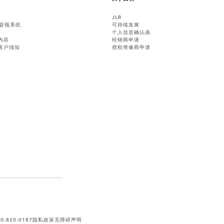
JLR
能驭领系统
可持续发展
个人信息确认函
内容
经销商申请
客户须知
授权维修商申请
820-0187
隐私政策
无障碍声明