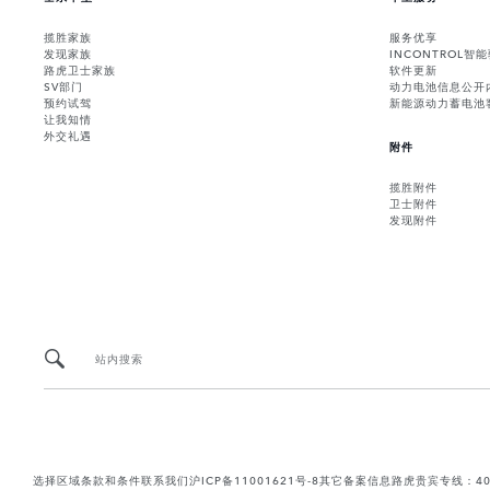
揽胜家族
服务优享
发现家族
INCONTROL智
路虎卫士家族
软件更新
SV部门
动力电池信息公开
预约试驾
新能源动力蓄电池
让我知情
外交礼遇
附件
揽胜附件
卫士附件
发现附件
站内搜索
选择区域
条款和条件
联系我们
沪ICP备11001621号-8
其它备案信息
路虎贵宾专线：400-