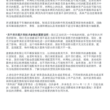
者没有明确标明，本网站介绍的配置或者照片中所示的配置可能为选配。您应在购车
前详细垂询路虎授权经销商您所要购买的车辆是否具备本网站介绍的配置或者照片中
所示的配置。由于所在市场不同，本网站上的信息、规格和颜色等产品信息可能与实
车有所不同。路虎将尽最大努力确保本网页内容的正确性，但产品技术规格和设备可
能会不时进行改进与更新,网页内容可能存在更新不及时的情况。具体产品信息敬请垂
询当地授权路虎经销商。
所述重量基于车辆的标准规格。制造后安装的附件和其他配置将影响有效载荷。须确
保车辆装载的附件、乘客、油液和燃油以及有效载荷不超过车辆总重和最大轴载重。
*
关于所示图片和技术参数的重要说明：
我们正在经历一个特殊的时期。由于受到大环
境的影响，我们无法创建或不得不延迟当前车型年款新图片的创建和更新。现在，微
芯片短缺带来的全球性影响也进一步对规格的构建、选装配置和新款车型发布时间造
成了影响。请注意，这个特殊事件结束前，新款车型的部分图片无法完全更新。配
置、选装配置、饰件和配色方案将与部分所示图片不一致。
捷豹路虎有限公司不断探索新方法，以持续改善其汽车、零件和附件的参数规格、设
计及制造，因此，改变时有发生，我们保留更改权，恕不另行通知。对于不同的车型
年款，某些功能可能会因选配和标准配置而不同。本网站上的信息、规格、发动机和
颜色全部以欧洲规格为基础，在不同的市场上可能有所不同，如有更改，恕不另行通
知。某些展示车辆可能配有并非全球发售的选装配置和由授权经销商安装的附件。请
与当地授权经销商联系，了解当地的供货情况和实际价格。
上述信息中所提及的“真皮”材质是由真皮及合成皮革组成，不同材质的真皮和合成皮革
的组成比例和包裹范围有差别，具体情况以中国实际上市产品为准。如对皮质组成比
例和包裹范围有疑问请咨询路虎授权经销商。
*所列的厂商建议零售价（含增值税）仅供参考，并未包含 2016 年 12 月 1 日起生效
的《财政部、国家税务总局关于对超豪华小汽车加征消费税有关事项的通知》所要求
加征的消费税，最终成交价格以您签署的购车合同为准。