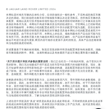
© JAGUAR LAND ROVER LIMITED 2026
本网站是对相关车辆的总体性介绍，仅供您做初步一般性参考，不应构成您购买车辆
决定的基础。我们鼓励您在购车前仔细核验车辆以决定是否购买。您所购买车辆的具
体配置、规格以及其它技术指标排他性地以您与路虎授权经销商签订之车辆买卖合同
的条款和条件为准。本网站不构成车辆买卖合同的组成部分。尽管网站上已经标明或
者没有明确标明，本网站介绍的配置或者照片中所示的配置可能为选配。您应在购车
前详细垂询路虎授权经销商您所要购买的车辆是否具备本网站介绍的配置或者照片中
所示的配置。由于所在市场不同，本网站上的信息、规格和颜色等产品信息可能与实
车有所不同。路虎将尽最大努力确保本网页内容的正确性，但产品技术规格和设备可
能会不时进行改进与更新,网页内容可能存在更新不及时的情况。具体产品信息敬请垂
询当地授权路虎经销商。
所述重量基于车辆的标准规格。制造后安装的附件和其他配置将影响有效载荷。须确
保车辆装载的附件、乘客、油液和燃油以及有效载荷不超过车辆总重和最大轴载重。
*
关于所示图片和技术参数的重要说明：
我们正在经历一个特殊的时期。由于受到大环
境的影响，我们无法创建或不得不延迟当前车型年款新图片的创建和更新。现在，微
芯片短缺带来的全球性影响也进一步对规格的构建、选装配置和新款车型发布时间造
成了影响。请注意，这个特殊事件结束前，新款车型的部分图片无法完全更新。配
置、选装配置、饰件和配色方案将与部分所示图片不一致。
捷豹路虎有限公司不断探索新方法，以持续改善其汽车、零件和附件的参数规格、设
计及制造，因此，改变时有发生，我们保留更改权，恕不另行通知。对于不同的车型
年款，某些功能可能会因选配和标准配置而不同。本网站上的信息、规格、发动机和
颜色全部以欧洲规格为基础，在不同的市场上可能有所不同，如有更改，恕不另行通
知。某些展示车辆可能配有并非全球发售的选装配置和由授权经销商安装的附件。请
与当地授权经销商联系，了解当地的供货情况和实际价格。
上述信息中所提及的“真皮”材质是由真皮及合成皮革组成，不同材质的真皮和合成皮革
的组成比例和包裹范围有差别，具体情况以中国实际上市产品为准。如对皮质组成比
例和包裹范围有疑问请咨询路虎授权经销商。