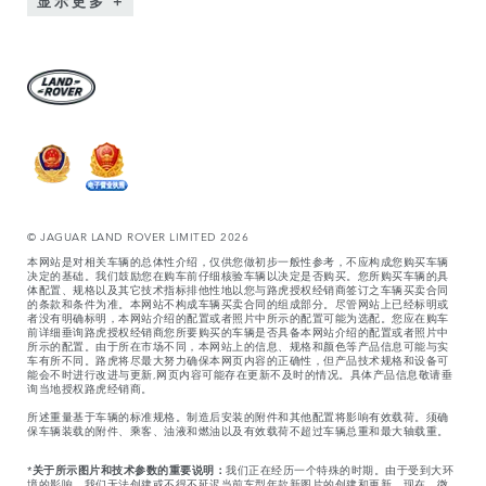
显示更多
© JAGUAR LAND ROVER LIMITED 2026
本网站是对相关车辆的总体性介绍，仅供您做初步一般性参考，不应构成您购买车辆
决定的基础。我们鼓励您在购车前仔细核验车辆以决定是否购买。您所购买车辆的具
体配置、规格以及其它技术指标排他性地以您与路虎授权经销商签订之车辆买卖合同
的条款和条件为准。本网站不构成车辆买卖合同的组成部分。尽管网站上已经标明或
者没有明确标明，本网站介绍的配置或者照片中所示的配置可能为选配。您应在购车
前详细垂询路虎授权经销商您所要购买的车辆是否具备本网站介绍的配置或者照片中
所示的配置。由于所在市场不同，本网站上的信息、规格和颜色等产品信息可能与实
车有所不同。路虎将尽最大努力确保本网页内容的正确性，但产品技术规格和设备可
能会不时进行改进与更新,网页内容可能存在更新不及时的情况。具体产品信息敬请垂
询当地授权路虎经销商。
所述重量基于车辆的标准规格。制造后安装的附件和其他配置将影响有效载荷。须确
保车辆装载的附件、乘客、油液和燃油以及有效载荷不超过车辆总重和最大轴载重。
*
关于所示图片和技术参数的重要说明：
我们正在经历一个特殊的时期。由于受到大环
境的影响，我们无法创建或不得不延迟当前车型年款新图片的创建和更新。现在，微