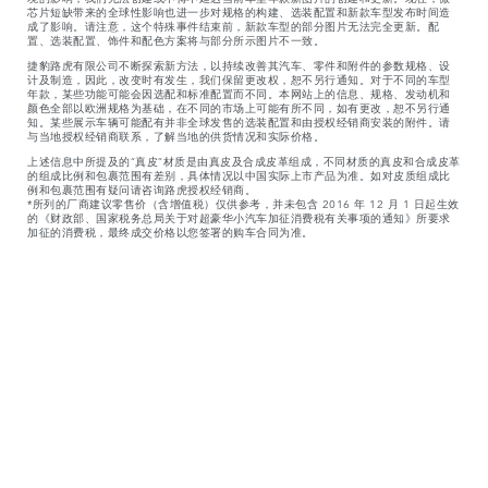
芯片短缺带来的全球性影响也进一步对规格的构建、选装配置和新款车型发布时间造
成了影响。请注意，这个特殊事件结束前，新款车型的部分图片无法完全更新。配
置、选装配置、饰件和配色方案将与部分所示图片不一致。
捷豹路虎有限公司不断探索新方法，以持续改善其汽车、零件和附件的参数规格、设
计及制造，因此，改变时有发生，我们保留更改权，恕不另行通知。对于不同的车型
年款，某些功能可能会因选配和标准配置而不同。本网站上的信息、规格、发动机和
颜色全部以欧洲规格为基础，在不同的市场上可能有所不同，如有更改，恕不另行通
知。某些展示车辆可能配有并非全球发售的选装配置和由授权经销商安装的附件。请
与当地授权经销商联系，了解当地的供货情况和实际价格。
上述信息中所提及的“真皮”材质是由真皮及合成皮革组成，不同材质的真皮和合成皮革
的组成比例和包裹范围有差别，具体情况以中国实际上市产品为准。如对皮质组成比
例和包裹范围有疑问请咨询路虎授权经销商。
*所列的厂商建议零售价（含增值税）仅供参考，并未包含 2016 年 12 月 1 日起生效
的《财政部、国家税务总局关于对超豪华小汽车加征消费税有关事项的通知》所要求
加征的消费税，最终成交价格以您签署的购车合同为准。