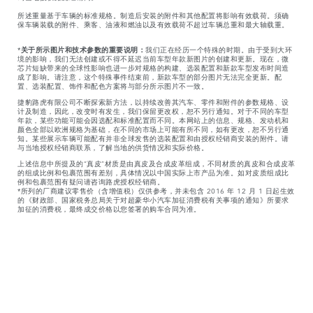
所述重量基于车辆的标准规格。制造后安装的附件和其他配置将影响有效载荷。须确
保车辆装载的附件、乘客、油液和燃油以及有效载荷不超过车辆总重和最大轴载重。
*
关于所示图片和技术参数的重要说明：
我们正在经历一个特殊的时期。由于受到大环
境的影响，我们无法创建或不得不延迟当前车型年款新图片的创建和更新。现在，微
芯片短缺带来的全球性影响也进一步对规格的构建、选装配置和新款车型发布时间造
成了影响。请注意，这个特殊事件结束前，新款车型的部分图片无法完全更新。配
置、选装配置、饰件和配色方案将与部分所示图片不一致。
捷豹路虎有限公司不断探索新方法，以持续改善其汽车、零件和附件的参数规格、设
计及制造，因此，改变时有发生，我们保留更改权，恕不另行通知。对于不同的车型
年款，某些功能可能会因选配和标准配置而不同。本网站上的信息、规格、发动机和
颜色全部以欧洲规格为基础，在不同的市场上可能有所不同，如有更改，恕不另行通
知。某些展示车辆可能配有并非全球发售的选装配置和由授权经销商安装的附件。请
与当地授权经销商联系，了解当地的供货情况和实际价格。
上述信息中所提及的“真皮”材质是由真皮及合成皮革组成，不同材质的真皮和合成皮革
的组成比例和包裹范围有差别，具体情况以中国实际上市产品为准。如对皮质组成比
例和包裹范围有疑问请咨询路虎授权经销商。
*所列的厂商建议零售价（含增值税）仅供参考，并未包含 2016 年 12 月 1 日起生效
的《财政部、国家税务总局关于对超豪华小汽车加征消费税有关事项的通知》所要求
加征的消费税，最终成交价格以您签署的购车合同为准。