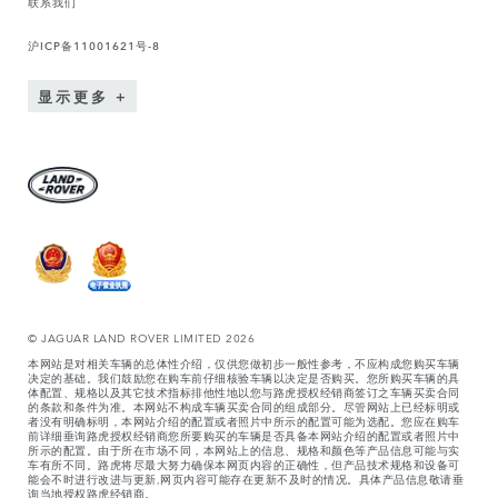
联系我们
沪ICP备11001621号-8
显示更多
© JAGUAR LAND ROVER LIMITED 2026
本网站是对相关车辆的总体性介绍，仅供您做初步一般性参考，不应构成您购买车辆
决定的基础。我们鼓励您在购车前仔细核验车辆以决定是否购买。您所购买车辆的具
体配置、规格以及其它技术指标排他性地以您与路虎授权经销商签订之车辆买卖合同
的条款和条件为准。本网站不构成车辆买卖合同的组成部分。尽管网站上已经标明或
者没有明确标明，本网站介绍的配置或者照片中所示的配置可能为选配。您应在购车
前详细垂询路虎授权经销商您所要购买的车辆是否具备本网站介绍的配置或者照片中
所示的配置。由于所在市场不同，本网站上的信息、规格和颜色等产品信息可能与实
车有所不同。路虎将尽最大努力确保本网页内容的正确性，但产品技术规格和设备可
能会不时进行改进与更新,网页内容可能存在更新不及时的情况。具体产品信息敬请垂
询当地授权路虎经销商。