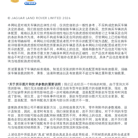
© JAGUAR LAND ROVER LIMITED 2026
本网站是对相关车辆的总体性介绍，仅供您做初步一般性参考，不应构成您购买车辆
决定的基础。我们鼓励您在购车前仔细核验车辆以决定是否购买。您所购买车辆的具
体配置、规格以及其它技术指标排他性地以您与路虎授权经销商签订之车辆买卖合同
的条款和条件为准。本网站不构成车辆买卖合同的组成部分。尽管网站上已经标明或
者没有明确标明，本网站介绍的配置或者照片中所示的配置可能为选配。您应在购车
前详细垂询路虎授权经销商您所要购买的车辆是否具备本网站介绍的配置或者照片中
所示的配置。由于所在市场不同，本网站上的信息、规格和颜色等产品信息可能与实
车有所不同。路虎将尽最大努力确保本网页内容的正确性，但产品技术规格和设备可
能会不时进行改进与更新,网页内容可能存在更新不及时的情况。具体产品信息敬请垂
询当地授权路虎经销商。
所述重量基于车辆的标准规格。制造后安装的附件和其他配置将影响有效载荷。须确
保车辆装载的附件、乘客、油液和燃油以及有效载荷不超过车辆总重和最大轴载重。
*
关于所示图片和技术参数的重要说明：
我们正在经历一个特殊的时期。由于受到大环
境的影响，我们无法创建或不得不延迟当前车型年款新图片的创建和更新。现在，微
芯片短缺带来的全球性影响也进一步对规格的构建、选装配置和新款车型发布时间造
成了影响。请注意，这个特殊事件结束前，新款车型的部分图片无法完全更新。配
置、选装配置、饰件和配色方案将与部分所示图片不一致。
捷豹路虎有限公司不断探索新方法，以持续改善其汽车、零件和附件的参数规格、设
计及制造，因此，改变时有发生，我们保留更改权，恕不另行通知。对于不同的车型
年款，某些功能可能会因选配和标准配置而不同。本网站上的信息、规格、发动机和
颜色全部以欧洲规格为基础，在不同的市场上可能有所不同，如有更改，恕不另行通
知。某些展示车辆可能配有并非全球发售的选装配置和由授权经销商安装的附件。请
与当地授权经销商联系，了解当地的供货情况和实际价格。
上述信息中所提及的“真皮”材质是由真皮及合成皮革组成，不同材质的真皮和合成皮革