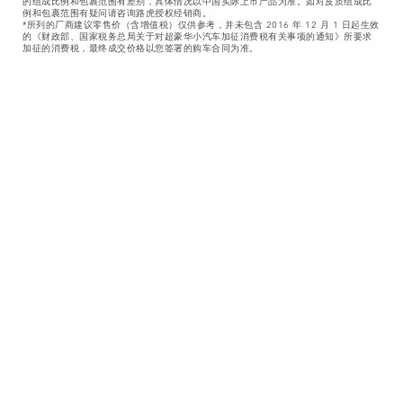
的组成比例和包裹范围有差别，具体情况以中国实际上市产品为准。如对皮质组成比
例和包裹范围有疑问请咨询路虎授权经销商。
*所列的厂商建议零售价（含增值税）仅供参考，并未包含 2016 年 12 月 1 日起生效
的《财政部、国家税务总局关于对超豪华小汽车加征消费税有关事项的通知》所要求
加征的消费税，最终成交价格以您签署的购车合同为准。