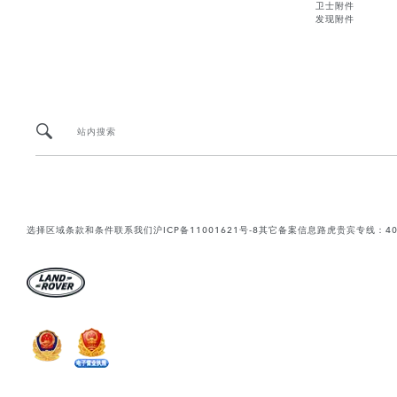
卫士附件
发现附件
站内搜索
选择区域
条款和条件
联系我们
沪ICP备11001621号-8
其它备案信息
路虎贵宾专线：400-