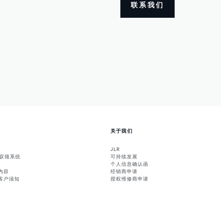
联系我们
关于我们
JLR
能驭领系统
可持续发展
个人信息确认函
内容
经销商申请
客户须知
授权维修商申请