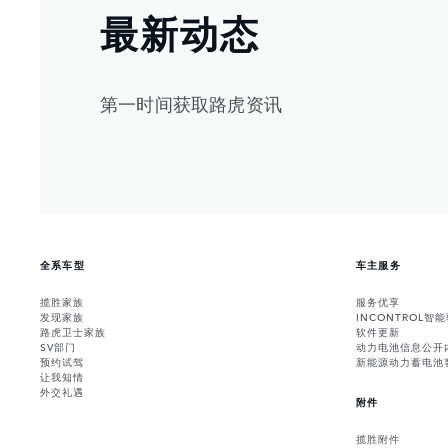
最新动态
第一时间获取路虎资讯
全系车型
车主服务
揽胜家族
服务优享
发现家族
INCONTROL智
路虎卫士家族
软件更新
SV部门
动力电池信息公开
预约试驾
新能源动力蓄电池
让我知情
外交礼遇
附件
揽胜附件