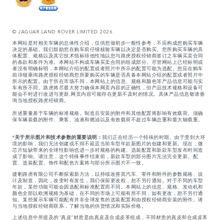
© JAGUAR LAND ROVER LIMITED 2026
本网站是对相关车辆的总体性介绍，仅供您做初步一般性参考，不应构成您购买车辆
决定的基础。我们鼓励您在购车前仔细核验车辆以决定是否购买。您所购买车辆的具
体配置、规格以及其它技术指标排他性地以您与路虎授权经销商签订之车辆买卖合同
的条款和条件为准。本网站不构成车辆买卖合同的组成部分。尽管网站上已经标明或
者没有明确标明，本网站介绍的配置或者照片中所示的配置可能为选配。您应在购车
前详细垂询路虎授权经销商您所要购买的车辆是否具备本网站介绍的配置或者照片中
所示的配置。由于所在市场不同，本网站上的信息、规格和颜色等产品信息可能与实
车有所不同。路虎将尽最大努力确保本网页内容的正确性，但产品技术规格和设备可
能会不时进行改进与更新,网页内容可能存在更新不及时的情况。具体产品信息敬请垂
询当地授权路虎经销商。
所述重量基于车辆的标准规格。制造后安装的附件和其他配置将影响有效载荷。须确
保车辆装载的附件、乘客、油液和燃油以及有效载荷不超过车辆总重和最大轴载重。
*
关于所示图片和技术参数的重要说明：
我们正在经历一个特殊的时期。由于受到大环
境的影响，我们无法创建或不得不延迟当前车型年款新图片的创建和更新。现在，微
芯片短缺带来的全球性影响也进一步对规格的构建、选装配置和新款车型发布时间造
成了影响。请注意，这个特殊事件结束前，新款车型的部分图片无法完全更新。配
置、选装配置、饰件和配色方案将与部分所示图片不一致。
捷豹路虎有限公司不断探索新方法，以持续改善其汽车、零件和附件的参数规格、设
计及制造，因此，改变时有发生，我们保留更改权，恕不另行通知。对于不同的车型
年款，某些功能可能会因选配和标准配置而不同。本网站上的信息、规格、发动机和
颜色全部以欧洲规格为基础，在不同的市场上可能有所不同，如有更改，恕不另行通
知。某些展示车辆可能配有并非全球发售的选装配置和由授权经销商安装的附件。请
与当地授权经销商联系，了解当地的供货情况和实际价格。
上述信息中所提及的“真皮”材质是由真皮及合成皮革组成，不同材质的真皮和合成皮革