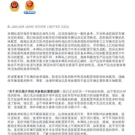
© JAGUAR LAND ROVER LIMITED 2026
本网站是对相关车辆的总体性介绍，仅供您做初步一般性参考，不应构成您购买车辆
决定的基础。我们鼓励您在购车前仔细核验车辆以决定是否购买。您所购买车辆的具
体配置、规格以及其它技术指标排他性地以您与路虎授权经销商签订之车辆买卖合同
的条款和条件为准。本网站不构成车辆买卖合同的组成部分。尽管网站上已经标明或
者没有明确标明，本网站介绍的配置或者照片中所示的配置可能为选配。您应在购车
前详细垂询路虎授权经销商您所要购买的车辆是否具备本网站介绍的配置或者照片中
所示的配置。由于所在市场不同，本网站上的信息、规格和颜色等产品信息可能与实
车有所不同。路虎将尽最大努力确保本网页内容的正确性，但产品技术规格和设备可
能会不时进行改进与更新,网页内容可能存在更新不及时的情况。具体产品信息敬请垂
询当地授权路虎经销商。
所述重量基于车辆的标准规格。制造后安装的附件和其他配置将影响有效载荷。须确
保车辆装载的附件、乘客、油液和燃油以及有效载荷不超过车辆总重和最大轴载重。
*
关于所示图片和技术参数的重要说明：
我们正在经历一个特殊的时期。由于受到大环
境的影响，我们无法创建或不得不延迟当前车型年款新图片的创建和更新。现在，微
芯片短缺带来的全球性影响也进一步对规格的构建、选装配置和新款车型发布时间造
成了影响。请注意，这个特殊事件结束前，新款车型的部分图片无法完全更新。配
置、选装配置、饰件和配色方案将与部分所示图片不一致。
捷豹路虎有限公司不断探索新方法，以持续改善其汽车、零件和附件的参数规格、设
计及制造，因此，改变时有发生，我们保留更改权，恕不另行通知。对于不同的车型
年款，某些功能可能会因选配和标准配置而不同。本网站上的信息、规格、发动机和
颜色全部以欧洲规格为基础，在不同的市场上可能有所不同，如有更改，恕不另行通
知。某些展示车辆可能配有并非全球发售的选装配置和由授权经销商安装的附件。请
与当地授权经销商联系，了解当地的供货情况和实际价格。