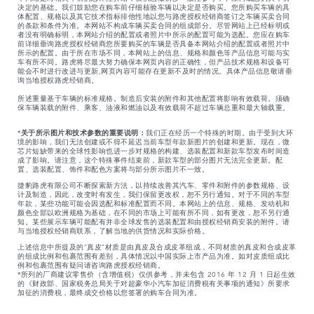
决定的基础。我们鼓励您在购车前仔细核验车辆以决定是否购买。您所购买车辆的具
体配置、规格以及其它技术指标排他性地以您与路虎授权经销商签订之车辆买卖合同
的条款和条件为准。本网站不构成车辆买卖合同的组成部分。尽管网站上已经标明或
者没有明确标明，本网站介绍的配置或者照片中所示的配置可能为选配。您应在购车
前详细垂询路虎授权经销商您所要购买的车辆是否具备本网站介绍的配置或者照片中
所示的配置。由于所在市场不同，本网站上的信息、规格和颜色等产品信息可能与实
车有所不同。路虎将尽最大努力确保本网页内容的正确性，但产品技术规格和设备可
能会不时进行改进与更新,网页内容可能存在更新不及时的情况。具体产品信息敬请垂
询当地授权路虎经销商。
所述重量基于车辆的标准规格。制造后安装的附件和其他配置将影响有效载荷。须确
保车辆装载的附件、乘客、油液和燃油以及有效载荷不超过车辆总重和最大轴载重。
*
关于所示图片和技术参数的重要说明：
我们正在经历一个特殊的时期。由于受到大环
境的影响，我们无法创建或不得不延迟当前车型年款新图片的创建和更新。现在，微
芯片短缺带来的全球性影响也进一步对规格的构建、选装配置和新款车型发布时间造
成了影响。请注意，这个特殊事件结束前，新款车型的部分图片无法完全更新。配
置、选装配置、饰件和配色方案将与部分所示图片不一致。
捷豹路虎有限公司不断探索新方法，以持续改善其汽车、零件和附件的参数规格、设
计及制造，因此，改变时有发生，我们保留更改权，恕不另行通知。对于不同的车型
年款，某些功能可能会因选配和标准配置而不同。本网站上的信息、规格、发动机和
颜色全部以欧洲规格为基础，在不同的市场上可能有所不同，如有更改，恕不另行通
知。某些展示车辆可能配有并非全球发售的选装配置和由授权经销商安装的附件。请
与当地授权经销商联系，了解当地的供货情况和实际价格。
上述信息中所提及的“真皮”材质是由真皮及合成皮革组成，不同材质的真皮和合成皮革
的组成比例和包裹范围有差别，具体情况以中国实际上市产品为准。如对皮质组成比
例和包裹范围有疑问请咨询路虎授权经销商。
*所列的厂商建议零售价（含增值税）仅供参考，并未包含 2016 年 12 月 1 日起生效
的《财政部、国家税务总局关于对超豪华小汽车加征消费税有关事项的通知》所要求
加征的消费税，最终成交价格以您签署的购车合同为准。