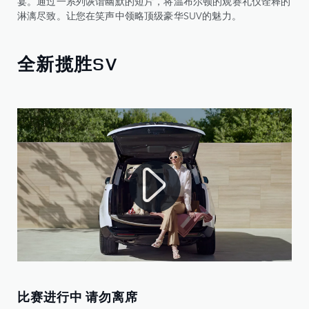
宴。通过一系列诙谐幽默的短片，将温布尔顿的观赛礼仪诠释的
淋漓尽致。让您在笑声中领略顶级豪华SUV的魅力。
全新揽胜SV
比赛进行中 请勿离席