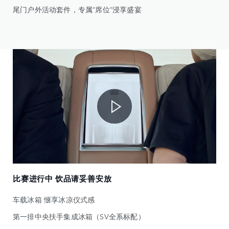
尾门户外活动套件，专属“席位”浸享盛宴
比赛进行中 饮品请妥善安放
车载冰箱 惬享冰凉仪式感
第一排中央扶手集成冰箱（SV全系标配）