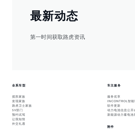
最新动态
第一时间获取路虎资讯
全系车型
车主服务
揽胜家族
服务优享
发现家族
INCONTROL智
路虎卫士家族
软件更新
SV部门
动力电池信息公开
预约试驾
新能源动力蓄电池
让我知情
外交礼遇
附件