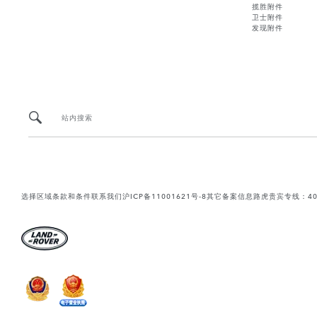
揽胜附件
卫士附件
发现附件
站内搜索
选择区域
条款和条件
联系我们
沪ICP备11001621号-8
其它备案信息
路虎贵宾专线：400-