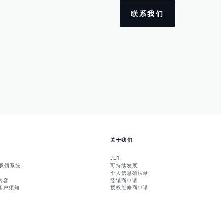
联系我们
关于我们
JLR
能驭领系统
可持续发展
个人信息确认函
内容
经销商申请
客户须知
授权维修商申请