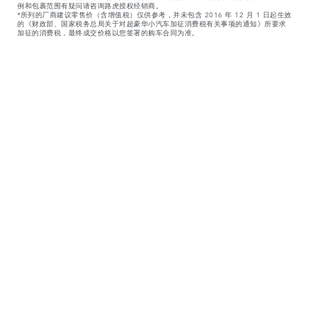
例和包裹范围有疑问请咨询路虎授权经销商。
*所列的厂商建议零售价（含增值税）仅供参考，并未包含 2016 年 12 月 1 日起生效
的《财政部、国家税务总局关于对超豪华小汽车加征消费税有关事项的通知》所要求
加征的消费税，最终成交价格以您签署的购车合同为准。