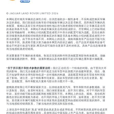
© JAGUAR LAND ROVER LIMITED 2026
本网站是对相关车辆的总体性介绍，仅供您做初步一般性参考，不应构成您购买车辆
决定的基础。我们鼓励您在购车前仔细核验车辆以决定是否购买。您所购买车辆的具
体配置、规格以及其它技术指标排他性地以您与路虎授权经销商签订之车辆买卖合同
的条款和条件为准。本网站不构成车辆买卖合同的组成部分。尽管网站上已经标明或
者没有明确标明，本网站介绍的配置或者照片中所示的配置可能为选配。您应在购车
前详细垂询路虎授权经销商您所要购买的车辆是否具备本网站介绍的配置或者照片中
所示的配置。由于所在市场不同，本网站上的信息、规格和颜色等产品信息可能与实
车有所不同。路虎将尽最大努力确保本网页内容的正确性，但产品技术规格和设备可
能会不时进行改进与更新,网页内容可能存在更新不及时的情况。具体产品信息敬请垂
询当地授权路虎经销商。
所述重量基于车辆的标准规格。制造后安装的附件和其他配置将影响有效载荷。须确
保车辆装载的附件、乘客、油液和燃油以及有效载荷不超过车辆总重和最大轴载重。
*
关于所示图片和技术参数的重要说明：
我们正在经历一个特殊的时期。由于受到大环
境的影响，我们无法创建或不得不延迟当前车型年款新图片的创建和更新。现在，微
芯片短缺带来的全球性影响也进一步对规格的构建、选装配置和新款车型发布时间造
成了影响。请注意，这个特殊事件结束前，新款车型的部分图片无法完全更新。配
置、选装配置、饰件和配色方案将与部分所示图片不一致。
捷豹路虎有限公司不断探索新方法，以持续改善其汽车、零件和附件的参数规格、设
计及制造，因此，改变时有发生，我们保留更改权，恕不另行通知。对于不同的车型
年款，某些功能可能会因选配和标准配置而不同。本网站上的信息、规格、发动机和
颜色全部以欧洲规格为基础，在不同的市场上可能有所不同，如有更改，恕不另行通
知。某些展示车辆可能配有并非全球发售的选装配置和由授权经销商安装的附件。请
与当地授权经销商联系，了解当地的供货情况和实际价格。
上述信息中所提及的“真皮”材质是由真皮及合成皮革组成，不同材质的真皮和合成皮革
的组成比例和包裹范围有差别，具体情况以中国实际上市产品为准。如对皮质组成比