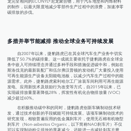
龙完全相同的ECONYL®尼龙聚合物，用于汽车地垫和内饰材料
的制作，以最大限度地减少零部件生产过程中的浪费，加速净零
碳排放的步伐。
多措并举节能减排 推动全球业务可持续发展
自2007年以来，捷豹路虎已在其全球汽车生产业务中切实
降低了50.7%的碳排量。这一成就主要依托于捷豹路虎在全球业
务中嵌入可持续理念并通过多种手段和措施促进碳中和，例如在
斯洛伐克的最新装配厂和伍尔弗汉普顿的发动机厂大量投入使用
可再生能源生产设备太阳能电池板，以减少汽车生产过程中的能
源需求。此外，捷豹路虎索利哈尔工厂涂装车间利用可再生能源
发电、应用新技术及鼓励行为改变等方式，自2015年以来，已
实现碳排放量显著降低28%，挥发性有机化合物排放量 (VOC)
减少超过60%。
在积极推动碳中和的同时，捷豹路虎创新车辆制动技术研
发，通过技术创新的手段赋能可持续发展。该项车辆制动技术的
研究发现，相较普遍应用的低金属刹车片，使用无石棉有机物型
刹车片（Non-asbestos Organic，以下简称NAO刹车片）不仅
可以实现制动粉尘排放的显著减少，还能进一步减轻刹车片磨