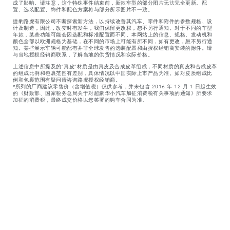
成了影响。请注意，这个特殊事件结束前，新款车型的部分图片无法完全更新。配
置、选装配置、饰件和配色方案将与部分所示图片不一致。
捷豹路虎有限公司不断探索新方法，以持续改善其汽车、零件和附件的参数规格、设
计及制造，因此，改变时有发生，我们保留更改权，恕不另行通知。对于不同的车型
年款，某些功能可能会因选配和标准配置而不同。本网站上的信息、规格、发动机和
颜色全部以欧洲规格为基础，在不同的市场上可能有所不同，如有更改，恕不另行通
知。某些展示车辆可能配有并非全球发售的选装配置和由授权经销商安装的附件。请
与当地授权经销商联系，了解当地的供货情况和实际价格。
上述信息中所提及的“真皮”材质是由真皮及合成皮革组成，不同材质的真皮和合成皮革
的组成比例和包裹范围有差别，具体情况以中国实际上市产品为准。如对皮质组成比
例和包裹范围有疑问请咨询路虎授权经销商。
*所列的厂商建议零售价（含增值税）仅供参考，并未包含 2016 年 12 月 1 日起生效
的《财政部、国家税务总局关于对超豪华小汽车加征消费税有关事项的通知》所要求
加征的消费税，最终成交价格以您签署的购车合同为准。