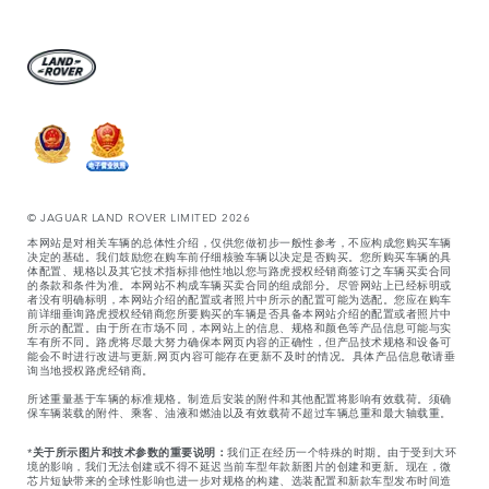
© JAGUAR LAND ROVER LIMITED 2026
本网站是对相关车辆的总体性介绍，仅供您做初步一般性参考，不应构成您购买车辆
决定的基础。我们鼓励您在购车前仔细核验车辆以决定是否购买。您所购买车辆的具
体配置、规格以及其它技术指标排他性地以您与路虎授权经销商签订之车辆买卖合同
的条款和条件为准。本网站不构成车辆买卖合同的组成部分。尽管网站上已经标明或
者没有明确标明，本网站介绍的配置或者照片中所示的配置可能为选配。您应在购车
前详细垂询路虎授权经销商您所要购买的车辆是否具备本网站介绍的配置或者照片中
所示的配置。由于所在市场不同，本网站上的信息、规格和颜色等产品信息可能与实
车有所不同。路虎将尽最大努力确保本网页内容的正确性，但产品技术规格和设备可
能会不时进行改进与更新,网页内容可能存在更新不及时的情况。具体产品信息敬请垂
询当地授权路虎经销商。
所述重量基于车辆的标准规格。制造后安装的附件和其他配置将影响有效载荷。须确
保车辆装载的附件、乘客、油液和燃油以及有效载荷不超过车辆总重和最大轴载重。
*
关于所示图片和技术参数的重要说明：
我们正在经历一个特殊的时期。由于受到大环
境的影响，我们无法创建或不得不延迟当前车型年款新图片的创建和更新。现在，微
芯片短缺带来的全球性影响也进一步对规格的构建、选装配置和新款车型发布时间造