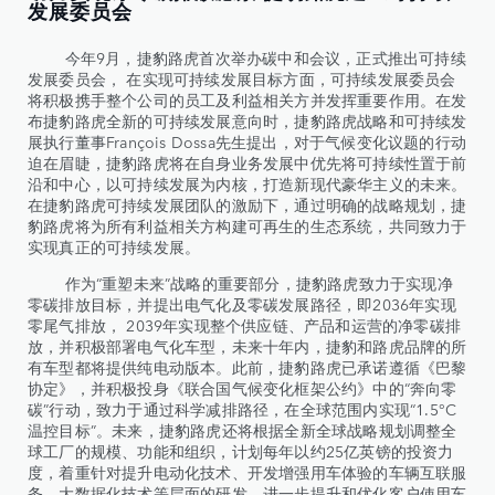
发展委员会
今年9月，捷豹路虎首次举办碳中和会议，正式推出可持续
发展委员会， 在实现可持续发展目标方面，可持续发展委员会
将积极携手整个公司的员工及利益相关方并发挥重要作用。在发
布捷豹路虎全新的可持续发展意向时，捷豹路虎战略和可持续发
展执行董事François Dossa先生提出，对于气候变化议题的行动
迫在眉睫，捷豹路虎将在自身业务发展中优先将可持续性置于前
沿和中心，以可持续发展为内核，打造新现代豪华主义的未来。
在捷豹路虎可持续发展团队的激励下，通过明确的战略规划，捷
豹路虎将为所有利益相关方构建可再生的生态系统，共同致力于
实现真正的可持续发展。
作为“重塑未来”战略的重要部分，捷豹路虎致力于实现净
零碳排放目标，并提出电气化及零碳发展路径，即2036年实现
零尾气排放， 2039年实现整个供应链、产品和运营的净零碳排
放，并积极部署电气化车型，未来十年内，捷豹和路虎品牌的所
有车型都将提供纯电动版本。此前，捷豹路虎已承诺遵循《巴黎
协定》，并积极投身《联合国气候变化框架公约》中的“奔向零
碳”行动，致力于通过科学减排路径，在全球范围内实现“1.5°C
温控目标”。未来，捷豹路虎还将根据全新全球战略规划调整全
球工厂的规模、功能和组织，计划每年以约25亿英镑的投资力
度，着重针对提升电动化技术、开发增强用车体验的车辆互联服
务、大数据化技术等层面的研发，进一步提升和优化客户使用车