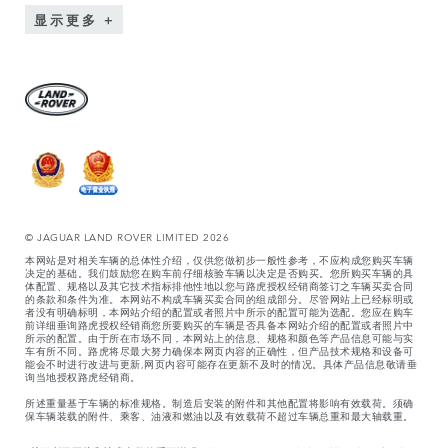
显示更多
© JAGUAR LAND ROVER LIMITED 2026
本网站是对相关车辆的总体性介绍，仅供您做初步一般性参考，不应构成您购买车辆
决定的基础。我们鼓励您在购车前仔细核验车辆以决定是否购买。您所购买车辆的具
体配置、规格以及其它技术指标排他性地以您与路虎授权经销商签订之车辆买卖合同
的条款和条件为准。本网站不构成车辆买卖合同的组成部分。尽管网站上已经标明或
者没有明确标明，本网站介绍的配置或者照片中所示的配置可能为选配。您应在购车
前详细垂询路虎授权经销商您所要购买的车辆是否具备本网站介绍的配置或者照片中
所示的配置。由于所在市场不同，本网站上的信息、规格和颜色等产品信息可能与实
车有所不同。路虎将尽最大努力确保本网页内容的正确性，但产品技术规格和设备可
能会不时进行改进与更新,网页内容可能存在更新不及时的情况。具体产品信息敬请垂
询当地授权路虎经销商。
所述重量基于车辆的标准规格。制造后安装的附件和其他配置将影响有效载荷。须确
保车辆装载的附件、乘客、油液和燃油以及有效载荷不超过车辆总重和最大轴载重。