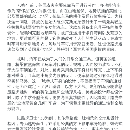
70多年前，英国农夫主要依靠马匹进行劳作，多功能汽车
作为“奢侈品”仅供军队使用。而在山地起伏、地势坑洼的英国北
部及西部的威尔士地区，传统车马的耕作及通行效率极低。为解
决这一问题，路虎的创始人维尔克斯兄弟设计出了一辆兼具轻型
拖拉机和越野实力的多功能汽车。这款车具备出色且平衡的角度
设计，能顺利克服地形障碍，被广泛运用于条件苛刻以及荒凉的
地方。更难能可贵的是，它彻底改变了人们的生活状态：在农忙
时车可用于耕地务农，闲暇时车可用于家庭出游。这也使路虎迅
速普及到了英国其他地区，并得到了军方和英国贵族的青睐。
彼时，汽车已成为了人们的日常交通工具。但英国的道
路、桥梁依然保留了马车时代的设计规格，因而较为狭窄，不利
于大型车辆通行。对此，路虎采用前后车身相对等宽，上下车身
相对垂直，且车尾小角度内收的设计，使车辆能游刃有余地通过
窄桥和马路。这一“城堡式车身”的设计，不仅提高了车辆的通过
性，还为路虎定下了设计基调：以方正大气、硬朗的车身轮廓彰
显路虎独树一帜的英伦血统和全地形风格。路虎的设计师在设计
时，除了力求外型美观，更要考量其功能性，因此造就了路虎专
属的“全地形黄金几何” 车身，为车辆带来更优异的通过性和全地
形能力。
以路虎卫士130为例，其传承路虎一脉相承的全地形设计
基因，专为越野而生，它采用经典的方正箱形车身轮廓、蚌壳式
发动机罩等设计元素，车身的接近角为37.5°、离去角为28.5°、