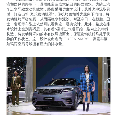
流和西风的影响下，暴雨经常造成大范围的路面积水。为防止汽
车进水导致发动机故障，路虎采用仿生学设计，从蚌壳中汲取灵
感，打造出“蚌壳式发动机罩”，使机舱盖如蚌壳般向下内扣，将
发动机舱严密包裹，从而隔绝水和泥沙。时至今日，在揽胜、卫
士、发现等车型上依然可以看到这一经典设计。此外，路虎在排
水设计上也别具巧思，其有着6毫米进气道开始一路向上的特殊
构造，将发动机罩内的水有效导流而出，保证发动机始终处于优
异的工作状态。这一设计被命名为“QUEEN MARY”，寓意车辆
如玛丽皇后号般拥有巨大的排水量。