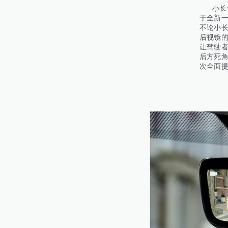
小长假
于全新
不论小
后视镜的
让驾驶
后方死
次全面