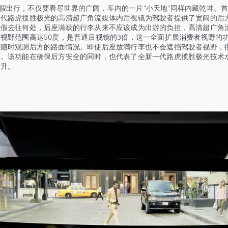
出行，不仅要看尽世界的广阔，车内的一片“小天地”同样内藏乾坤。首
一代路虎揽胜极光的高清超广角流媒体内后视镜为驾驶者提供了宽阔的后
长假去往何处，后座满载的行李从来不应该成为出游的负担，高清超广角
视野范围高达50度，是普通后视镜的3倍，这一全面扩展消费者视野的
者随时观测后方的路面情况。即使后座放满行李也不会遮挡驾驶者视野，
角。该功能在确保后方安全的同时，也代表了全新一代路虎揽胜极光技术
提升。