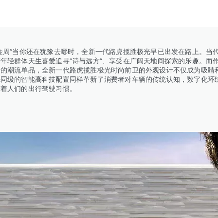
金周”当你还在犹豫去哪时，全新一代路虎揽胜极光早已出发在路上。当
年轻群体天生喜爱追寻“诗与远方”、享受在广阔天地间探索的乐趣。而
行的潮流单品，全新一代路虎揽胜极光时尚前卫的外观设计不仅成为吸睛
先同级的智能高科技配置同样革新了消费者对车辆的传统认知，数字化环
变着人们的出行驾驶习惯。