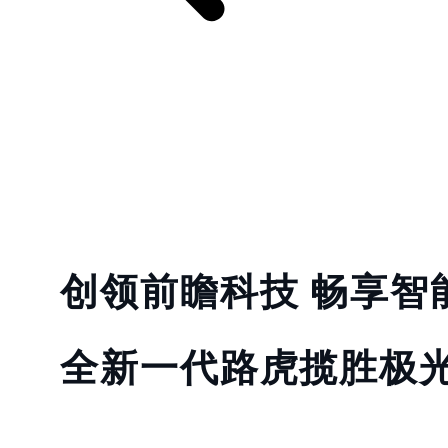
创领前瞻科技 畅享智
全新一代路虎揽胜极