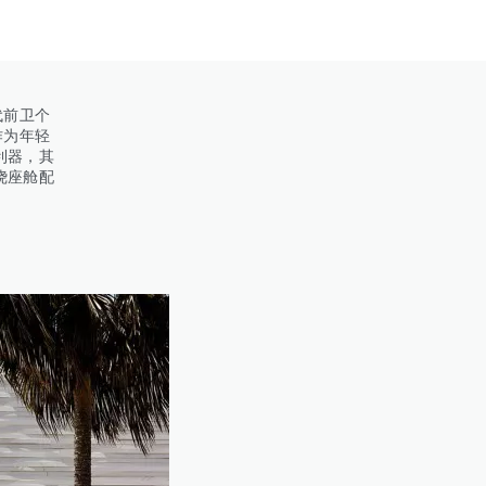
代前卫个
作为年轻
利器，其
绕座舱配