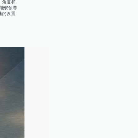
、角度和
智能驭领尊
速的设置