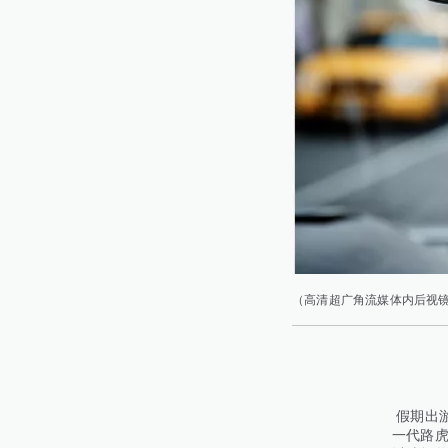
（高清超广角流媒体内后视
假期出
一代路