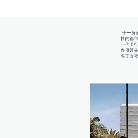
“十一黄
性的都市
一代出
多项领
备正改