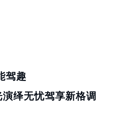
能驾趣
光演绎无忧驾享新格调